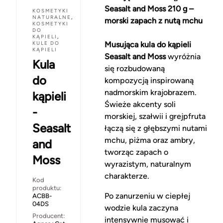
Seasalt and Moss 210 g –
KOSMETYKI
NATURALNE
,
morski zapach z nutą mchu
KOSMETYKI
DO
KĄPIELI
,
KULE DO
Musująca kula do kąpieli
KĄPIELI
Seasalt and Moss
wyróżnia
Kula
się rozbudowaną
do
kompozycją inspirowaną
nadmorskim krajobrazem.
kąpieli
Świeże akcenty soli
-
morskiej, szałwii i grejpfruta
Seasalt
łączą się z głębszymi nutami
mchu, piżma oraz ambry,
and
tworząc zapach o
Moss
wyrazistym, naturalnym
charakterze.
Kod
produktu:
Po zanurzeniu w ciepłej
ACBB-
04DS
wodzie kula zaczyna
Producent:
intensywnie musować i