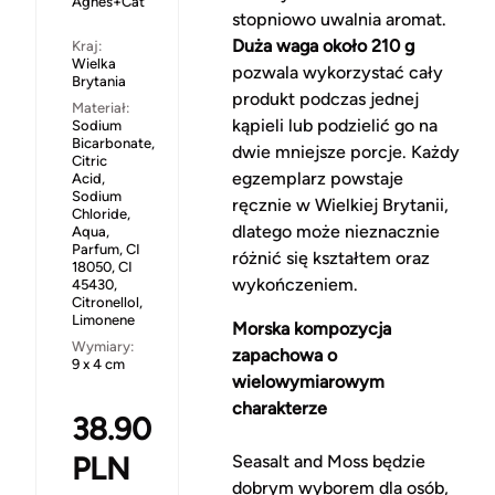
Agnes+Cat
stopniowo uwalnia aromat.
Duża waga około 210 g
Kraj:
Wielka
pozwala wykorzystać cały
Brytania
produkt podczas jednej
Materiał:
kąpieli lub podzielić go na
Sodium
Bicarbonate,
dwie mniejsze porcje. Każdy
Citric
egzemplarz powstaje
Acid,
Sodium
ręcznie w Wielkiej Brytanii,
Chloride,
dlatego może nieznacznie
Aqua,
Parfum, CI
różnić się kształtem oraz
18050, CI
wykończeniem.
45430,
Citronellol,
Limonene
Morska kompozycja
Wymiary:
zapachowa o
9 x 4 cm
wielowymiarowym
charakterze
38.90
PLN
Seasalt and Moss będzie
dobrym wyborem dla osób,