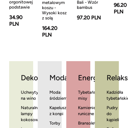
orgonitowej
Bali - Wzór
metalowym
96.20
podstawie
bambus
koszu -
PLN
Wysoki kosz
34.90
97.20 PLN
z solą
PLN
164.20
PLN
Dekoracje
Moda
Energia
Relaks
Uchwyty
Moda
Tybetańskie
Kadzidła
na wino
śródziemnomorska
misy
tybetański
Naturalne
Kapelusze
Kamienie
Pudry
lampy
z konpi
runiczne
do
kokosowe
kąpieli
Torby
Bransoletki