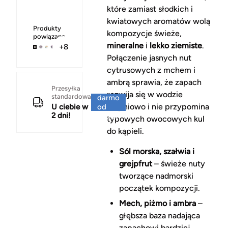
które zamiast słodkich i
kwiatowych aromatów wolą
Produkty
kompozycje świeże,
powiązane
mineralne
i
lekko ziemiste
.
+8
Połączenie jasnych nut
cytrusowych z mchem i
ambrą sprawia, że zapach
Za
Przesyłka
rozwija się w wodzie
standardowa
darmo
stopniowo i nie przypomina
U ciebie w
od
2 dni!
150 zł
typowych owocowych kul
do kąpieli.
Sól morska, szałwia i
grejpfrut
– świeże nuty
tworzące nadmorski
początek kompozycji.
Mech, piżmo i ambra
–
głębsza baza nadająca
zapachowi bardziej