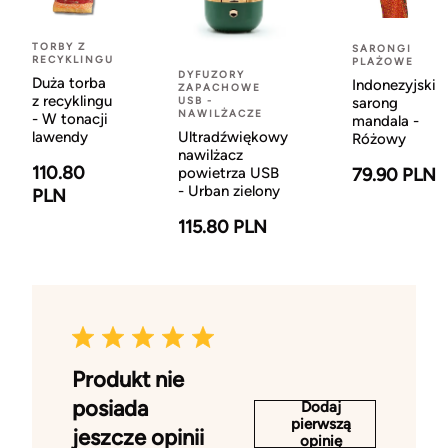
TORBY Z
SARONGI
RECYKLINGU
PLAŻOWE
DYFUZORY
Duża torba
Indonezyjski
ZAPACHOWE
z recyklingu
USB -
sarong
NAWILŻACZE
- W tonacji
mandala -
lawendy
Ultradźwiękowy
Różowy
nawilżacz
110.80
powietrza USB
79.90 PLN
- Urban zielony
PLN
115.80 PLN
Produkt nie
posiada
Dodaj
pierwszą
jeszcze opinii
opinię