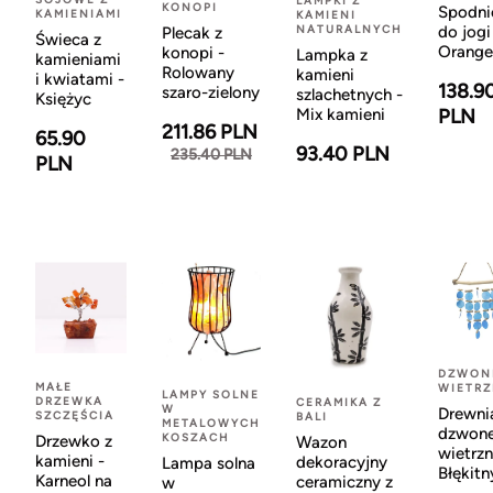
LAMPKI Z
KONOPI
Spodni
KAMIENIAMI
KAMIENI
NATURALNYCH
do jogi
Plecak z
Świeca z
Orange
konopi -
Lampka z
kamieniami
Rolowany
kamieni
i kwiatami -
138.9
szaro-zielony
szlachetnych -
Księżyc
Mix kamieni
PLN
211.86 PLN
65.90
93.40 PLN
235.40 PLN
PLN
DZWON
MAŁE
WIETR
LAMPY SOLNE
DRZEWKA
CERAMIKA Z
W
Drewni
SZCZĘŚCIA
BALI
METALOWYCH
dzwon
KOSZACH
Drzewko z
Wazon
wietrzn
kamieni -
dekoracyjny
Lampa solna
Błękitn
Karneol na
ceramiczny z
w