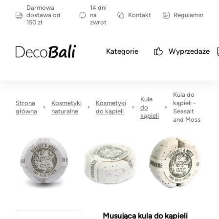
Darmowa
14 dni
dostawa od
na
Kontakt
Regulamin
150 zł
zwrot
Kategorie
Wyprzedaże
Kula do
Kule
Strona
Kosmetyki
Kosmetyki
kąpieli -
do
główna
naturalne
do kąpieli
Seasalt
kąpieli
and Moss
Musująca kula do kąpieli