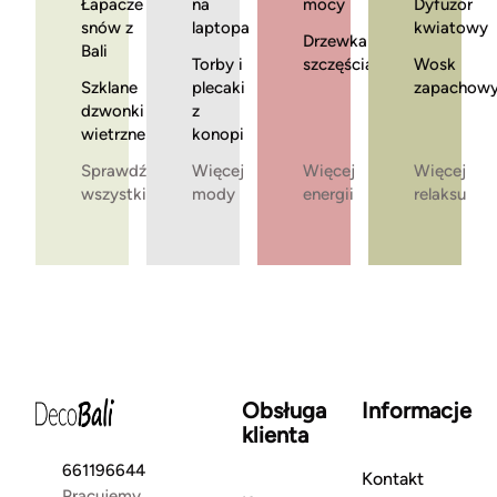
Łapacze
na
mocy
Dyfuzor
snów z
laptopa
kwiatowy
Drzewka
Bali
Torby i
szczęścia
Wosk
Szklane
plecaki
zapachow
dzwonki
z
wietrzne
konopi
Sprawdź
Więcej
Więcej
Więcej
wszystkie
mody
energii
relaksu
Obsługa
Informacje
klienta
661196644
Kontakt
Pracujemy