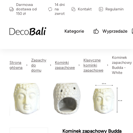
Darmowa
14 dni
dostawa od
na
Kontakt
Regulamin
150 zł
zwrot
Kategorie
Wyprzedaże
Kominek
Zapachy
Klasyczne
Strona
Kominki
zapachowy
do
kominki
główna
zapachowe
Budda -
domu
zapachowe
White
Kominek zapachowy Budda