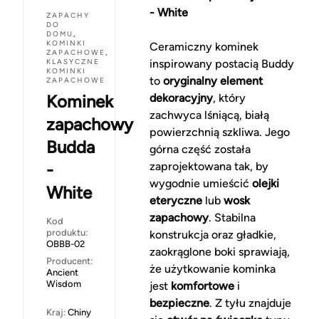
- White
ZAPACHY
DO
DOMU
,
KOMINKI
Ceramiczny kominek
ZAPACHOWE
,
KLASYCZNE
inspirowany postacią Buddy
KOMINKI
to
oryginalny element
ZAPACHOWE
Kominek
dekoracyjny
, który
zachwyca lśniącą, białą
zapachowy
powierzchnią szkliwa. Jego
Budda
górna część została
-
zaprojektowana tak, by
wygodnie umieścić
olejki
White
eteryczne
lub
wosk
zapachowy
. Stabilna
Kod
produktu:
konstrukcja oraz gładkie,
OBBB-02
zaokrąglone boki sprawiają,
Producent:
że użytkowanie kominka
Ancient
Wisdom
jest
komfortowe
i
bezpieczne
. Z tyłu znajduje
Kraj:
Chiny