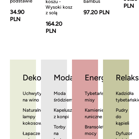
podstawie
bambus
koszu -
PLN
Wysoki kosz
34.90
97.20 PLN
z solą
PLN
164.20
PLN
Dekoracje
Moda
Energia
Relaks
Uchwyty
Moda
Tybetańskie
Kadzidła
na wino
śródziemnomorska
misy
tybetański
Naturalne
Kapelusze
Kamienie
Pudry
lampy
z konpi
runiczne
do
kokosowe
kąpieli
Torby
Bransoletki
Łapacze
na
mocy
Dyfuzor