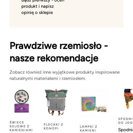
Bądź pierwszy - oceń
produkt i napisz
opinię o sklepie
Prawdziwe rzemiosło -
nasze rekomendacje
Zobacz również inne wyjątkowe produkty inspirowane
naturalnymi materiałami i rzemiosłem.
SPODNI
ŚWIECE
DO JOG
PLECAKI Z
SOJOWE Z
LAMPKI Z
KONOPI
Spodni
KAMIENIAMI
KAMIENI