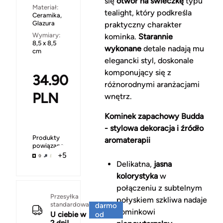
się
otwór na świeczkę
typu
Materiał:
tealight, który podkreśla
Ceramika,
Glazura
praktyczny charakter
Wymiary:
kominka.
Starannie
8,5 x 8,5
wykonane
detale nadają mu
cm
elegancki styl, doskonale
komponujący się z
34.90
różnorodnymi aranżacjami
PLN
wnętrz.
Kominek zapachowy Budda
- stylowa dekoracja i źródło
Produkty
aromaterapii
powiązane
+5
Delikatna,
jasna
kolorystyka
w
połączeniu z subtelnym
Za
Przesyłka
połyskiem szkliwa nadaje
standardowa
darmo
kominkowi
U ciebie w
od
2 dni!