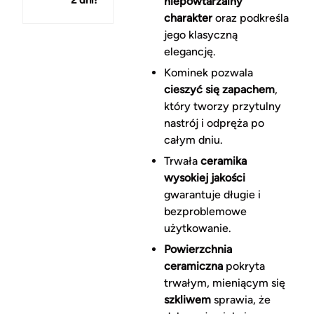
150 zł
niepowtarzalny
charakter
oraz podkreśla
jego klasyczną
elegancję.
Kominek pozwala
cieszyć się zapachem
,
który tworzy przytulny
nastrój i odpręża po
całym dniu.
Trwała
ceramika
wysokiej jakości
gwarantuje długie i
bezproblemowe
użytkowanie.
Powierzchnia
ceramiczna
pokryta
trwałym, mieniącym się
szkliwem
sprawia, że