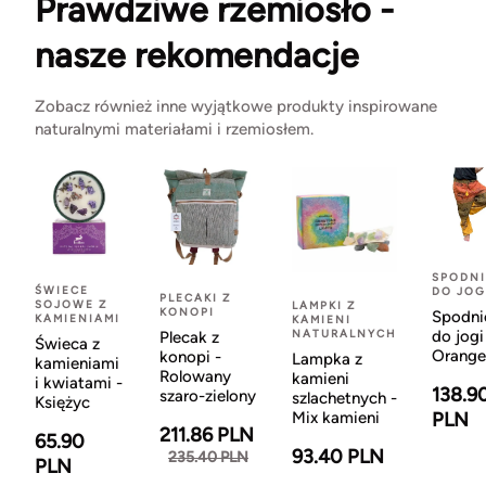
Prawdziwe rzemiosło -
nasze rekomendacje
Zobacz również inne wyjątkowe produkty inspirowane
naturalnymi materiałami i rzemiosłem.
SPODNI
ŚWIECE
DO JOG
PLECAKI Z
SOJOWE Z
LAMPKI Z
KONOPI
Spodni
KAMIENIAMI
KAMIENI
NATURALNYCH
do jogi
Plecak z
Świeca z
Orange
konopi -
Lampka z
kamieniami
Rolowany
kamieni
i kwiatami -
138.9
szaro-zielony
szlachetnych -
Księżyc
Mix kamieni
PLN
211.86 PLN
65.90
93.40 PLN
235.40 PLN
PLN