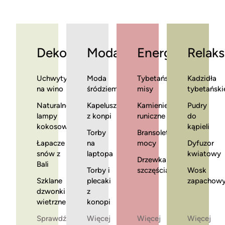
Dekoracje
Moda
Energia
Relaks
Uchwyty
Moda
Tybetańskie
Kadzidła
na wino
śródziemnomorska
misy
tybetański
Naturalne
Kapelusze
Kamienie
Pudry
lampy
z konpi
runiczne
do
kokosowe
kąpieli
Torby
Bransoletki
Łapacze
na
mocy
Dyfuzor
snów z
laptopa
kwiatowy
Drzewka
Bali
Torby i
szczęścia
Wosk
Szklane
plecaki
zapachow
dzwonki
z
wietrzne
konopi
Sprawdź
Więcej
Więcej
Więcej