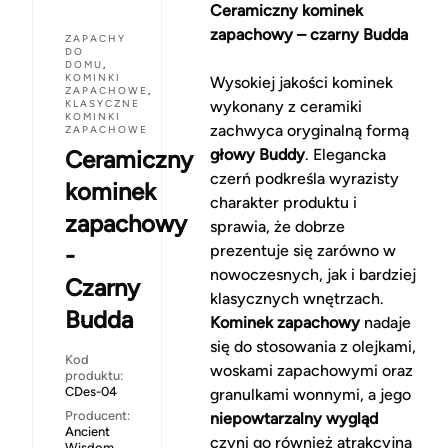
Ceramiczny kominek
zapachowy – czarny Budda
ZAPACHY
DO
DOMU
,
KOMINKI
Wysokiej jakości kominek
ZAPACHOWE
,
KLASYCZNE
wykonany z ceramiki
KOMINKI
zachwyca oryginalną formą
ZAPACHOWE
Ceramiczny
głowy Buddy
. Elegancka
czerń podkreśla wyrazisty
kominek
charakter produktu i
zapachowy
sprawia, że dobrze
-
prezentuje się zarówno w
nowoczesnych, jak i bardziej
Czarny
klasycznych wnętrzach.
Budda
Kominek zapachowy
nadaje
się do stosowania z olejkami,
Kod
woskami zapachowymi oraz
produktu:
CDes-04
granulkami wonnymi, a jego
Producent:
niepowtarzalny wygląd
Ancient
czyni go również atrakcyjną
Wisdom