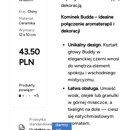
dekoracją.
Kraj:
Chiny
Kominek Budda – idealne
Materiał:
Ceramika
połączenie aromaterapii i
Wymiary:
dekoracji
12 x 10 cm
Unikalny design.
Kształt
43.50
głowy Buddy w
eleganckiej czerni wnosi
PLN
do wnętrza element
spokoju i wschodniego
mistycyzmu.
Produkty
Łatwa obsługa.
Umieść
powiązane
wosk, olejek lub granulki
+5
w górnej miseczce, a
tealight na dole — ciesz
się natychmiastowym
Za
Przesyłka
aromatem.
standardowa
darmo
U ciebie w
od