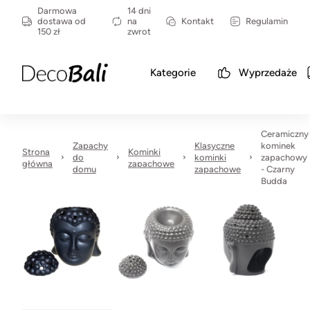
Darmowa
14 dni
dostawa od
na
Kontakt
Regulamin
150 zł
zwrot
Kategorie
Wyprzedaże
Ceramiczny
Zapachy
Klasyczne
kominek
Strona
Kominki
do
kominki
zapachowy
główna
zapachowe
domu
zapachowe
- Czarny
Budda