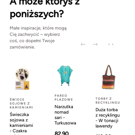
A może któryś z
poniższych?
Małe inspiracje, które mogą
Cię zachwycić – wybierz
coś, co dopełni Twoje
zamówienie.
PAREO
TORBY Z
ŚWIECE
PLAŻOWE
RECYKLINGU
SOJOWE Z
Narzutka
KAMIENIAMI
Duża torba
nomad
Świeczka
z recyklingu
sari -
sojowa z
- W tonacji
Turkusowa
kamieniami
lawendy
- Czakra
82.90