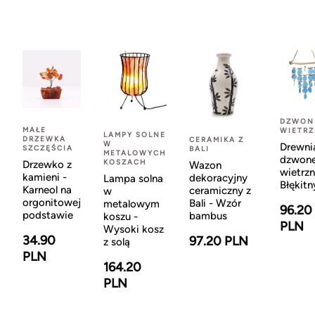
DZWON
MAŁE
WIETR
LAMPY SOLNE
DRZEWKA
CERAMIKA Z
W
Drewni
SZCZĘŚCIA
BALI
METALOWYCH
dzwon
KOSZACH
Drzewko z
Wazon
wietrzn
kamieni -
dekoracyjny
Lampa solna
Błękitn
Karneol na
ceramiczny z
w
orgonitowej
Bali - Wzór
metalowym
96.20
podstawie
bambus
koszu -
PLN
Wysoki kosz
34.90
97.20 PLN
z solą
PLN
164.20
PLN