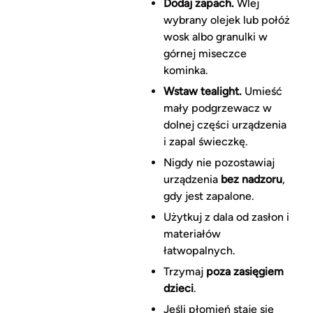
Dodaj zapach.
Wlej
wybrany olejek lub połóż
wosk albo granulki w
górnej miseczce
kominka.
Wstaw tealight.
Umieść
mały podgrzewacz w
dolnej części urządzenia
i zapal świeczkę.
Nigdy nie pozostawiaj
urządzenia
bez nadzoru
,
gdy jest zapalone.
Użytkuj z dala od zasłon i
materiałów
łatwopalnych.
Trzymaj
poza zasięgiem
dzieci
.
Jeśli płomień staje się