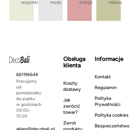
wszystkie
mody
energii
relaksu
Obsługa
Informacje
klienta
661196644
Kontakt
Pracujemy
Koszty
od
Regulamin
dostawy
poniedziałku
Polityka
do piątku
Jak
Prywatności
w godzinach
zwrócić
09:00-
towar?
Polityka cookies
15:00
Zwrot
Bezpieczeństwo
sklep@decobali.pl
produktu