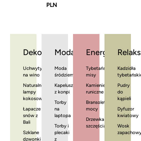
PLN
Dekoracje
Moda
Energia
Relaks
Uchwyty
Moda
Tybetańskie
Kadzidła
na wino
śródziemnomorska
misy
tybetański
Naturalne
Kapelusze
Kamienie
Pudry
lampy
z konpi
runiczne
do
kokosowe
kąpieli
Torby
Bransoletki
Łapacze
na
mocy
Dyfuzor
snów z
laptopa
kwiatowy
Drzewka
Bali
Torby i
szczęścia
Wosk
Szklane
plecaki
zapachow
dzwonki
z