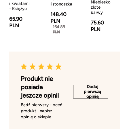
Niebiesko
i kwiatami
listonoszka
złote
- Księżyc
barwy
148.40
65.90
PLN
75.60
PLN
164.89
PLN
PLN
Produkt nie
posiada
Dodaj
pierwszą
jeszcze opinii
opinię
Bądź pierwszy - oceń
produkt i napisz
opinię o sklepie