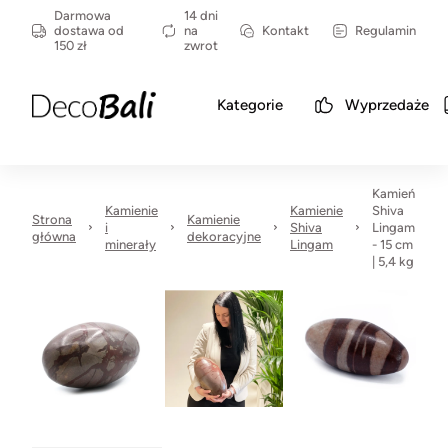
Darmowa
14 dni
dostawa od
na
Kontakt
Regulamin
150 zł
zwrot
Kategorie
Wyprzedaże
Kamień
Kamienie
Kamienie
Shiva
Strona
Kamienie
i
Shiva
Lingam
główna
dekoracyjne
minerały
Lingam
- 15 cm
| 5,4 kg