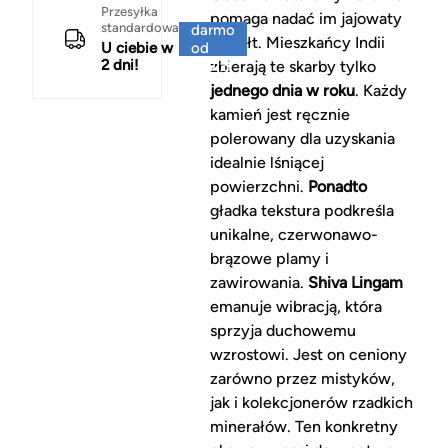
Za
Przesyłka
pomaga nadać im jajowaty
standardowa
darmo
kształt. Mieszkańcy Indii
U ciebie w
od
2 dni!
150 zł
zbierają te skarby tylko
jednego dnia w roku
. Każdy
kamień jest ręcznie
polerowany dla uzyskania
idealnie lśniącej
powierzchni.
Ponadto
gładka tekstura podkreśla
unikalne, czerwonawo-
brązowe plamy i
zawirowania.
Shiva Lingam
emanuje wibracją, która
sprzyja duchowemu
wzrostowi. Jest on ceniony
zarówno przez mistyków,
jak i kolekcjonerów rzadkich
minerałów. Ten konkretny