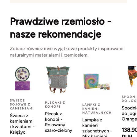
Prawdziwe rzemiosło -
nasze rekomendacje
Zobacz również inne wyjątkowe produkty inspirowane
naturalnymi materiałami i rzemiosłem.
SPODNI
ŚWIECE
DO JOG
PLECAKI Z
SOJOWE Z
LAMPKI Z
KONOPI
Spodni
KAMIENIAMI
KAMIENI
NATURALNYCH
do jogi
Plecak z
Świeca z
Orange
konopi -
Lampka z
kamieniami
Rolowany
kamieni
i kwiatami -
138.9
szaro-zielony
szlachetnych -
Księżyc
Mix kamieni