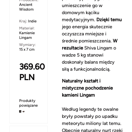
Ancient
umieszczenie go w
Wisdom
domowym kąciku
medytacyjnym.
Dzięki temu
Kraj:
Indie
jego energia skutecznie
Materiał:
Kamienie
oczyszcza mniejsze i
Lingam
średnie pomieszczenia.
W
Wymiary:
rezultacie
Shiva Lingam o
15 x 7 cm
wadze 5 kg stanowi
doskonały balans między
369.60
siłą a funkcjonalnością.
PLN
Naturalny kształt i
mistyczne pochodzenie
kamieni Lingam
Produkty
powiązane
Według legendy te owalne
bryły powstały po upadku
meteorytu miliony lat temu.
Obecnie naturalny nurt rzeki