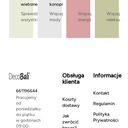
wietrzne
konopi
Sprawdź
Więcej
Więcej
Więcej
wszystkie
mody
energii
relaksu
Obsługa
Informacje
klienta
661196644
Kontakt
Pracujemy
Koszty
od
Regulamin
dostawy
poniedziałku
Polityka
do piątku
Jak
Prywatności
w godzinach
zwrócić
09:00-
towar?