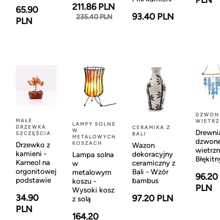
PLN
211.86 PLN
65.90
93.40 PLN
235.40 PLN
PLN
DZWON
MAŁE
WIETR
LAMPY SOLNE
DRZEWKA
CERAMIKA Z
W
Drewni
SZCZĘŚCIA
BALI
METALOWYCH
dzwon
KOSZACH
Drzewko z
Wazon
wietrzn
kamieni -
dekoracyjny
Lampa solna
Błękitn
Karneol na
ceramiczny z
w
orgonitowej
Bali - Wzór
metalowym
96.20
podstawie
bambus
koszu -
PLN
Wysoki kosz
34.90
97.20 PLN
z solą
PLN
164.20