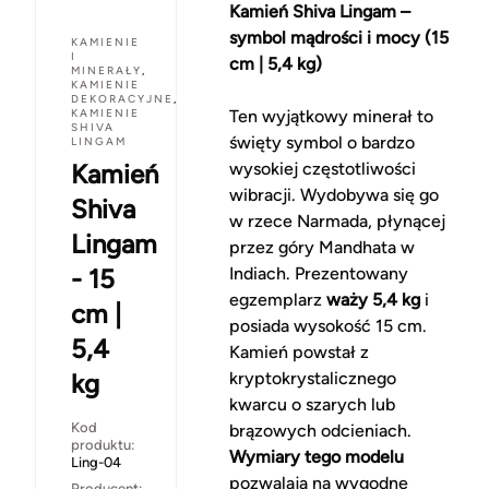
Kamień Shiva Lingam –
symbol mądrości i mocy (15
KAMIENIE
I
cm | 5,4 kg)
MINERAŁY
,
KAMIENIE
DEKORACYJNE
,
KAMIENIE
Ten wyjątkowy minerał to
SHIVA
święty symbol o bardzo
LINGAM
Kamień
wysokiej częstotliwości
wibracji. Wydobywa się go
Shiva
w rzece Narmada, płynącej
Lingam
przez góry Mandhata w
- 15
Indiach. Prezentowany
egzemplarz
waży 5,4 kg
i
cm |
posiada wysokość 15 cm.
5,4
Kamień powstał z
kg
kryptokrystalicznego
kwarcu o szarych lub
Kod
brązowych odcieniach.
produktu:
Wymiary tego modelu
Ling-04
pozwalają na wygodne
Producent: