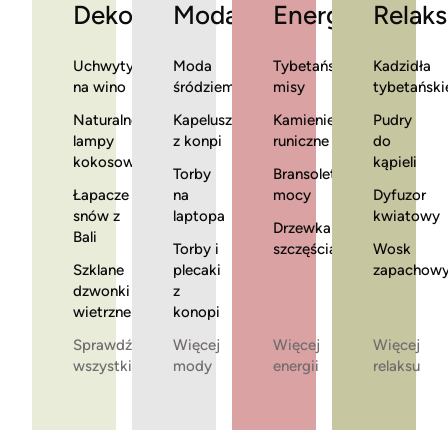
Dekoracje
Moda
Energia
Relaks
Uchwyty
Moda
Tybetańskie
Kadzidła
na wino
śródziemnomorska
misy
tybetański
Naturalne
Kapelusze
Kamienie
Pudry
lampy
z konpi
runiczne
do
kokosowe
kąpieli
Torby
Bransoletki
Łapacze
na
mocy
Dyfuzor
snów z
laptopa
kwiatowy
Drzewka
Bali
Torby i
szczęścia
Wosk
Szklane
plecaki
zapachow
dzwonki
z
wietrzne
konopi
Sprawdź
Więcej
Więcej
Więcej
wszystkie
mody
energii
relaksu