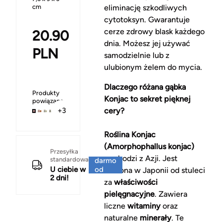
cm
eliminację szkodliwych
cytotoksyn. Gwarantuje
cerze zdrowy blask każdego
20.90
dnia. Możesz jej używać
PLN
samodzielnie lub z
ulubionym żelem do mycia.
Dlaczego różana gąbka
Produkty
Konjac to sekret pięknej
powiązane
cery?
+3
Roślina Konjac
(Amorphophallus konjac)
Za
Przesyłka
pochodzi z Azji. Jest
standardowa
darmo
U ciebie w
od
ceniona w Japonii od stuleci
2 dni!
150 zł
za
właściwości
pielęgnacyjne
. Zawiera
liczne
witaminy
oraz
naturalne
minerały
. Te