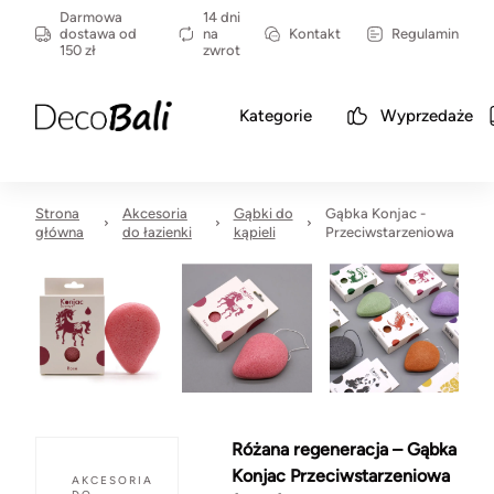
Darmowa
14 dni
dostawa od
na
Kontakt
Regulamin
150 zł
zwrot
Kategorie
Wyprzedaże
Strona
Akcesoria
Gąbki do
Gąbka Konjac -
główna
do łazienki
kąpieli
Przeciwstarzeniowa
Różana regeneracja – Gąbka
Konjac Przeciwstarzeniowa
AKCESORIA