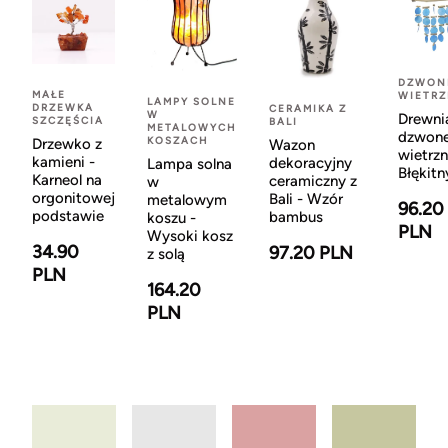
DZWON
MAŁE
WIETR
LAMPY SOLNE
DRZEWKA
CERAMIKA Z
W
Drewni
SZCZĘŚCIA
BALI
METALOWYCH
dzwon
KOSZACH
Drzewko z
Wazon
wietrzn
kamieni -
dekoracyjny
Lampa solna
Błękitn
Karneol na
ceramiczny z
w
orgonitowej
Bali - Wzór
metalowym
96.20
podstawie
bambus
koszu -
PLN
Wysoki kosz
34.90
97.20 PLN
z solą
PLN
164.20
PLN