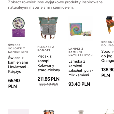
Zobacz również inne wyjątkowe produkty inspirowane
naturalnymi materiałami i rzemiosłem.
SPODNI
ŚWIECE
DO JOG
PLECAKI Z
SOJOWE Z
LAMPKI Z
KONOPI
Spodni
KAMIENIAMI
KAMIENI
NATURALNYCH
do jogi
Plecak z
Świeca z
Orange
konopi -
Lampka z
kamieniami
Rolowany
kamieni
i kwiatami -
138.9
szaro-zielony
szlachetnych -
Księżyc
Mix kamieni
PLN
211.86 PLN
65.90
93.40 PLN
235.40 PLN
PLN