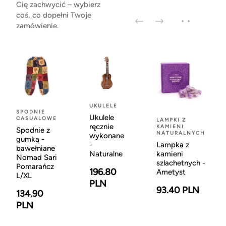
Cię zachwycić – wybierz
coś, co dopełni Twoje
zamówienie.
UKULELE
SPODNIE
Ukulele
CASUALOWE
LAMPKI Z
ręcznie
KAMIENI
Spodnie z
NATURALNYCH
wykonane
gumką -
-
Lampka z
bawełniane
Naturalne
kamieni
Nomad Sari
szlachetnych -
Pomarańcz
196.80
Ametyst
L/XL
PLN
93.40 PLN
134.90
PLN