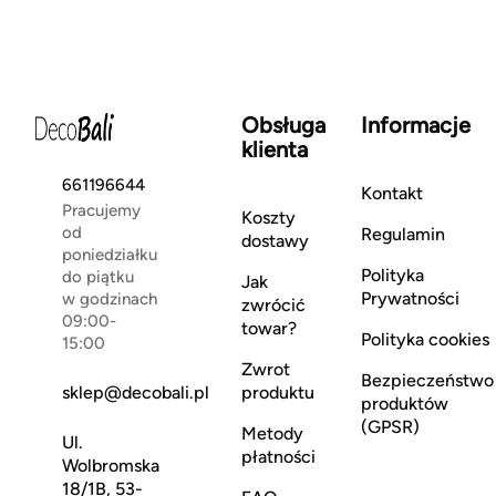
Obsługa
Informacje
klienta
661196644
Kontakt
Pracujemy
Koszty
od
Regulamin
dostawy
poniedziałku
Polityka
do piątku
Jak
Prywatności
w godzinach
zwrócić
09:00-
towar?
Polityka cookies
15:00
Zwrot
Bezpieczeństwo
sklep@decobali.pl
produktu
produktów
(GPSR)
Metody
Ul.
płatności
Wolbromska
18/1B, 53-