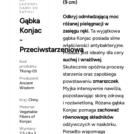
DO
(9 cm)
ŁAZIENKI
,
GĄBKI DO
KĄPIELI
Odkryj odmładzającą moc
Gąbka
różanej pielęgnacji w
Konjac
zasięgu ręki.
Ta wyjątkowa
gąbka Konjac posiada silne
-
właściwości antybakteryjne.
Przeciwstarzeniowa
Produkt jest idealny dla cery
suchej i wrażliwej
.
Kod
produktu:
Skutecznie opóźnia procesy
TKong-03
starzenia oraz zapobiega
Producent:
powstawaniu
zmarszczek
.
Ancient
Wisdom
Myjka intensywnie nawilża,
pozostawiając skórę zdrową
Kraj:
Chiny
i rozświetloną. Różana gąbka
Materiał:
Konjac pomaga
zachować
Vegetable
Fibers of
równowagę składników
Konjac
odżywczych w naskórku.
Wymiary:
Ponadto wspomaga
7,5 x 9 x 3