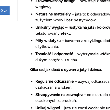
Zrównoważony design
– powstaje z mater
węglowy.
0 zł
Naturalne materiały
– juta to biodegrado
zużyciem wody i bez pestycydów.
Unikalny wygląd
–
rustykalna juta
i
koloro
teksturowany efekt.
Miły w dotyku
– bawełna z recyklingu dod
użytkowaniu.
Trwałość i odporność
– wytrzymałe włókna
dużym natężeniu ruchu.
Kilka rad jak dbać o dywan z juty i dżinsu.
Regularne odkurzanie
– używaj odkurzacza
uszkadzania włókien.
Strzepywanie na zewnątrz
– od czasu do
osadzonych zabrudzeń.
Unikaj wilgoci
– juta źle znosi wodę; nie 