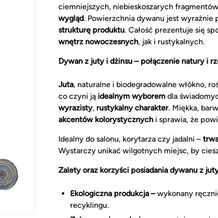
ciemniejszych, niebieskoszarych fragmentów.
wygląd
. Powierzchnia dywanu jest wyraźnie p
strukturę produktu
. Całość prezentuje się sp
wnętrz nowoczesnych
, jak i rustykalnych.
Dywan z juty i dżinsu – połączenie natury i r
Juta
, naturalne i biodegradowalne włókno, ro
co czyni ją
idealnym wyborem
dla świadomyc
wyrazisty
,
rustykalny charakter
. Miękka, bar
akcentów kolorystycznych
i sprawia, że powi
Idealny do salonu, korytarza czy jadalni –
trwa
Wystarczy unikać wilgotnych miejsc, by ciesz
Zalety oraz korzyści posiadania dywanu z juty 
Ekologiczna produkcja –
wykonany ręcznie
recyklingu.