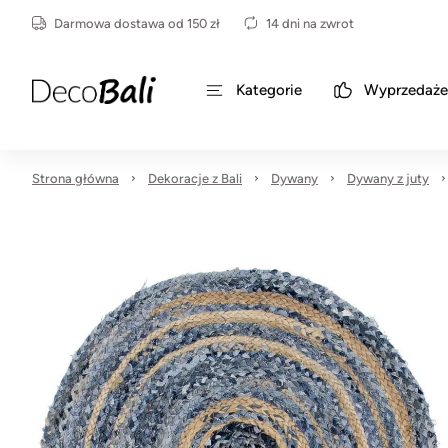
Darmowa dostawa od 150 zł
14 dni na zwrot
Kategorie
Wyprzedaże
Strona główna
Dekoracje z Bali
Dywany
Dywany z juty