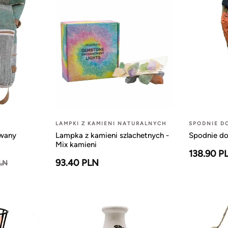
LAMPKI Z KAMIENI NATURALNYCH
SPODNIE D
owany
Lampka z kamieni szlachetnych -
Spodnie do
Mix kamieni
138.90 P
93.40 PLN
PLN