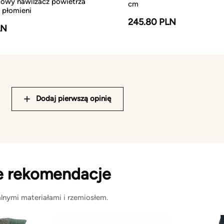
kowy nawilżacz powietrza
cm
 płomieni
245.80 PLN
LN
Dodaj pierwszą opinię
e rekomendacje
lnymi materiałami i rzemiosłem.