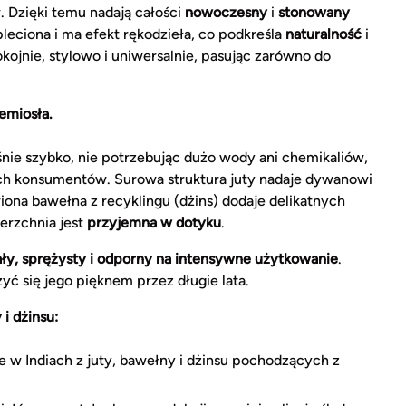
 Dzięki temu nadają całości
nowoczesny
i
stonowany
leciona i ma efekt rękodzieła, co podkreśla
naturalność
i
okojnie, stylowo i uniwersalnie, pasując zarówno do
zemiosła.
śnie szybko, nie potrzebując dużo wody ani chemikaliów,
h konsumentów. Surowa struktura juty nadaje dywanowi
wiona bawełna z recyklingu (dżins) dodaje delikatnych
erzchnia jest
przyjemna w dotyku
.
ły, sprężysty i odporny na intensywne użytkowanie
.
yć się jego pięknem przez długie lata.
i dżinsu:
 w Indiach z juty, bawełny i dżinsu pochodzących z