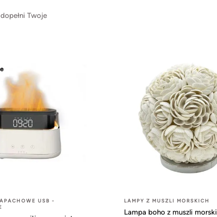
 dopełni Twoje
e
ZAPACHOWE USB -
LAMPY Z MUSZLI MORSKICH
E
Lampa boho z muszli morskic