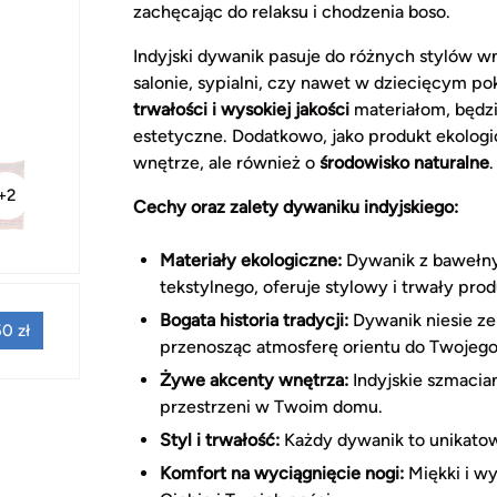
zachęcając do relaksu i chodzenia boso.
Indyjski dywanik pasuje do różnych stylów w
salonie, sypialni, czy nawet w dziecięcym po
trwałości i wysokiej jakości
materiałom, będzi
estetyczne. Dodatkowo, jako produkt ekologi
wnętrze, ale również o
środowisko naturalne
.
+2
Cechy oraz zalety dywaniku indyjskiego:
Materiały ekologiczne:
Dywanik z bawełny 
tekstylnego, oferuje stylowy i trwały p
Bogata historia tradycji:
Dywanik niesie ze 
0 zł
przenosząc atmosferę orientu do Twojeg
Żywe akcenty wnętrza:
Indyjskie szmacian
przestrzeni w Twoim domu.
Styl i trwałość:
Każdy dywanik to unikatowe 
Komfort na wyciągnięcie nogi:
Miękki i w