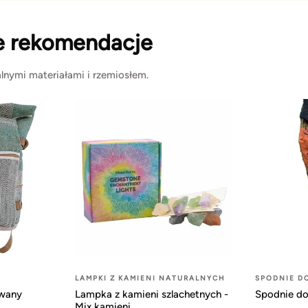
e rekomendacje
lnymi materiałami i rzemiosłem.
LAMPKI Z KAMIENI NATURALNYCH
SPODNIE D
owany
Lampka z kamieni szlachetnych -
Spodnie do
Mix kamieni