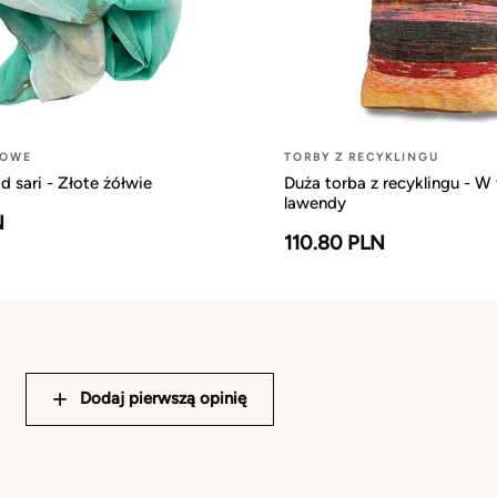
ŻOWE
TORBY Z RECYKLINGU
 sari - Złote żółwie
Duża torba z recyklingu - W 
lawendy
N
110.80 PLN
Dodaj pierwszą opinię