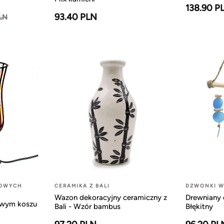
138.90 P
93.40 PLN
PLN
LOWYCH
CERAMIKA Z BALI
DZWONKI W
Wazon dekoracyjny ceramiczny z
Drewniany 
owym koszu
Bali - Wzór bambus
Błękitny