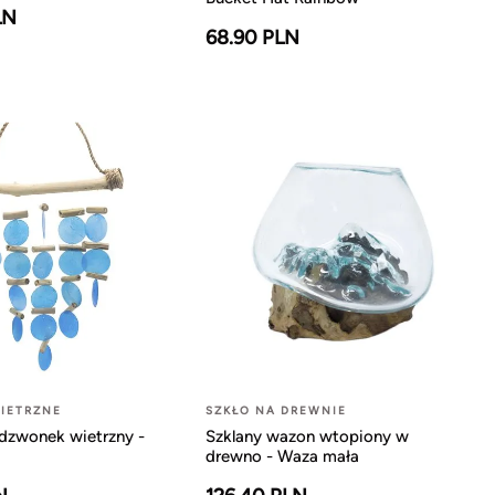
LN
68.90 PLN
IETRZNE
SZKŁO NA DREWNIE
dzwonek wietrzny -
Szklany wazon wtopiony w
drewno - Waza mała