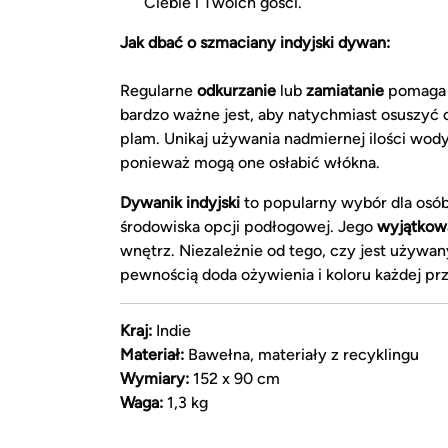
Ciebie i Twoich gości.
Jak dbać o szmaciany indyjski dywan:
Regularne
odkurzanie
lub
zamiatanie
pomaga u
bardzo ważne jest, aby natychmiast osuszyć
plam. Unikaj używania nadmiernej ilości wod
ponieważ mogą one osłabić włókna.
Dywanik indyjski
to popularny wybór dla osób 
środowiska opcji podłogowej. Jego
wyjątkowa
wnętrz. Niezależnie od tego, czy jest używan
pewnością doda ożywienia i koloru każdej prz
Kraj:
Indie
Materiał:
Bawełna, materiały z recyklingu
Wymiary:
152 x 90 cm
Waga:
1,3 kg