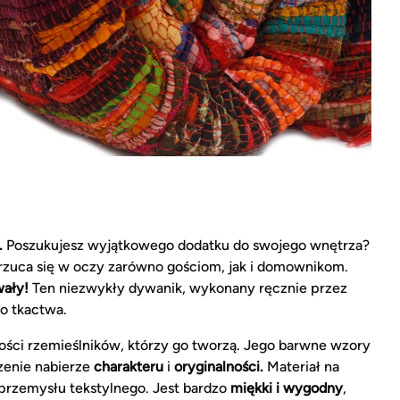
.
Poszukujesz wyjątkowego dodatku do swojego wnętrza?
 rzuca się w oczy zarówno gościom, jak i domownikom.
wały!
Ten niezwykły dywanik, wykonany ręcznie przez
ło tkactwa.
ości rzemieślników, którzy go tworzą. Jego barwne wzory
zenie nabierze
charakteru
i
oryginalności.
Materiał na
 przemysłu tekstylnego. Jest bardzo
miękki i wygodny
,