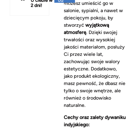
U ciebie w
od
możesz umieścić go w
2 dni!
150 zł
salonie, sypialni, a nawet w
dziecięcym pokoju, by
stworzyć
wyjątkową
atmosferę
. Dzięki swojej
trwałości oraz wysokiej
jakości materiałom, posłuży
Ci przez wiele lat,
zachowując swoje walory
estetyczne. Dodatkowo,
jako produkt ekologiczny,
masz pewność, że dbasz nie
tylko o swoje wnętrze, ale
również o środowisko
naturalne.
Cechy oraz zalety dywaniku
indyjskiego: