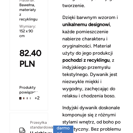
Materiał:
Bawełna,
tworzenie.
materiały
z
Dzięki barwnym wzorom i
recyklingu
unikalnemu designowi
,
Wymiary:
152 x 90
każde pomieszczenie
cm
nabierze charakteru i
oryginalności. Materiał
82.40
użyty do jego produkcji
pochodzi z recyklingu
, z
PLN
indyjskiego przemysłu
tekstylnego. Dywanik jest
niezwykle miękki i
Produkty
wygodny, zachęcając do
powiązane
relaksu i chodzenia boso.
+2
Indyjski dywanik doskonale
komponuje się z różnymi
stylami wnętrz, od boho po
Za
Przesyłka
standardowa
darmo
eklektyczny. Bez problemu