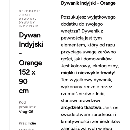
Dywanik Indyjski - Orange
DEKORACJE
Z BALI
,
Poszukujesz wyjątkowego
DYWANY
,
DYWANY
dodatku do swojego
INDYJSKIE
wnętrza? Dywanik z
Dywan
pewnością jest tym
Indyjski
elementem, który od razu
przyciąga uwagę zarówno
-
gości, jak i domowników.
Orange
Jest kolorowy, ekologiczny,
152 x
miękki
i
niezwykle trwały!
Ten wyjątkowy dywanik,
90
wykonany ręcznie przez
cm
rzemieślników z Indii,
stanowi prawdziwe
Kod
produktu:
arcydzieło tkactwa
. Jest on
Vrug-06
świadectwem zaradności i
kreatywności rzemieślników
Kraj:
Indie
zaangażowanych w jego