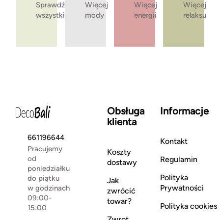
Sprawdź
Więcej
Więcej
Więcej
wszystkie
mody
energii
relaksu
Obsługa
Informacje
klienta
661196644
Kontakt
Pracujemy
Koszty
od
Regulamin
dostawy
poniedziałku
Polityka
do piątku
Jak
Prywatności
w godzinach
zwrócić
09:00-
towar?
Polityka cookies
15:00
Zwrot