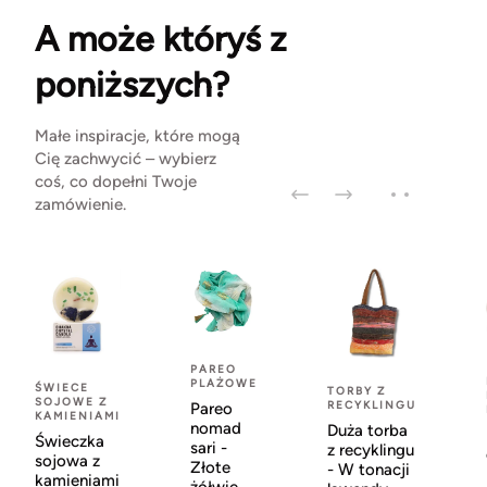
A może któryś z
poniższych?
Małe inspiracje, które mogą
Cię zachwycić – wybierz
coś, co dopełni Twoje
zamówienie.
PAREO
PLAŻOWE
ŚWIECE
TORBY Z
SOJOWE Z
RECYKLINGU
Pareo
KAMIENIAMI
nomad
Duża torba
Świeczka
sari -
z recyklingu
sojowa z
Złote
- W tonacji
kamieniami