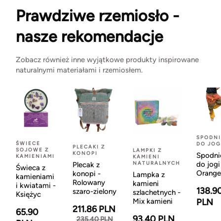
Prawdziwe rzemiosło -
nasze rekomendacje
Zobacz również inne wyjątkowe produkty inspirowane
naturalnymi materiałami i rzemiosłem.
SPODNI
ŚWIECE
DO JOG
PLECAKI Z
SOJOWE Z
LAMPKI Z
KONOPI
Spodni
KAMIENIAMI
KAMIENI
NATURALNYCH
do jogi
Plecak z
Świeca z
Orange
konopi -
Lampka z
kamieniami
Rolowany
kamieni
i kwiatami -
138.9
szaro-zielony
szlachetnych -
Księżyc
Mix kamieni
PLN
211.86 PLN
65.90
93.40 PLN
235.40 PLN