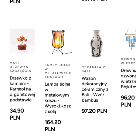
PLN
DZWON
MAŁE
WIETR
LAMPY SOLNE
DRZEWKA
CERAMIKA Z
W
Drewni
SZCZĘŚCIA
BALI
METALOWYCH
dzwon
KOSZACH
Drzewko z
Wazon
wietrzn
kamieni -
dekoracyjny
Lampa solna
Błękitn
Karneol na
ceramiczny z
w
orgonitowej
Bali - Wzór
metalowym
96.20
podstawie
bambus
koszu -
PLN
Wysoki kosz
34.90
97.20 PLN
z solą
PLN
164.20
PLN