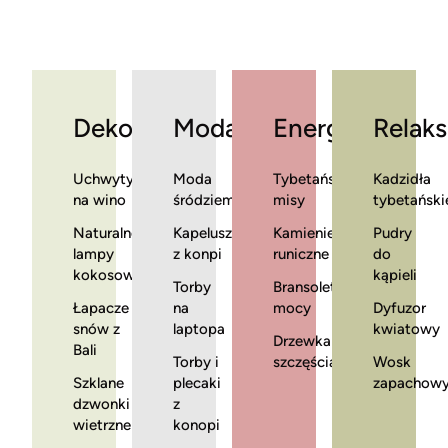
Dekoracje
Moda
Energia
Relaks
Uchwyty
Moda
Tybetańskie
Kadzidła
na wino
śródziemnomorska
misy
tybetański
Naturalne
Kapelusze
Kamienie
Pudry
lampy
z konpi
runiczne
do
kokosowe
kąpieli
Torby
Bransoletki
Łapacze
na
mocy
Dyfuzor
snów z
laptopa
kwiatowy
Drzewka
Bali
Torby i
szczęścia
Wosk
Szklane
plecaki
zapachow
dzwonki
z
wietrzne
konopi