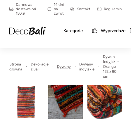
Darmowa
14 dni
dostawa od
na
Kontakt
Regulamin
150 zł
zwrot
Kategorie
Wyprzedaże
Dywan
Indyjski -
Strona
Dekoracje
Dywany
Dywany
Orange
główna
z Bali
indyjskie
152 x 90
cm