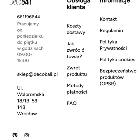
Obsługa
Informacje
klienta
661196644
Kontakt
Pracujemy
Koszty
od
Regulamin
dostawy
poniedziałku
Polityka
do piątku
Jak
Prywatności
w godzinach
zwrócić
09:00-
towar?
Polityka cookies
15:00
Zwrot
Bezpieczeństwo
sklep@decobali.pl
produktu
produktów
(GPSR)
Metody
Ul.
płatności
Wolbromska
18/1B, 53-
FAQ
148
Wrocław