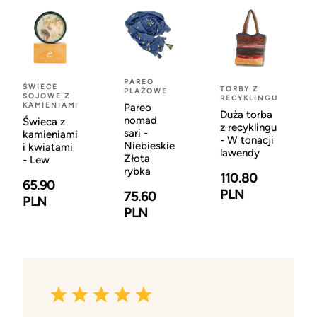
PAREO
ŚWIECE
TORBY Z
PLAŻOWE
SOJOWE Z
RECYKLINGU
KAMIENIAMI
Pareo
Duża torba
nomad
Świeca z
z recyklingu
sari -
kamieniami
- W tonacji
Niebieskie
i kwiatami
lawendy
Złota
- Lew
rybka
110.80
65.90
PLN
75.60
PLN
PLN