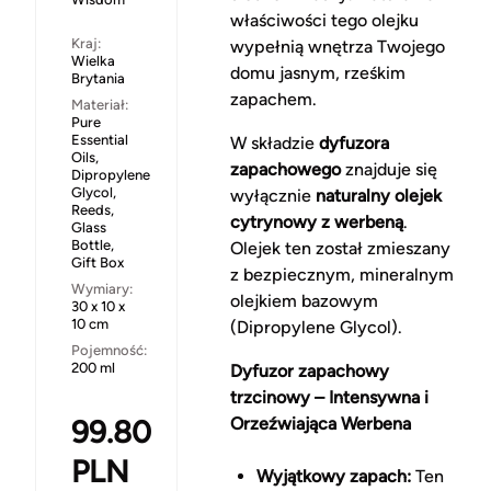
właściwości tego olejku
Kraj:
wypełnią wnętrza Twojego
Wielka
domu jasnym, rześkim
Brytania
zapachem.
Materiał:
Pure
Essential
W składzie
dyfuzora
Oils,
zapachowego
znajduje się
Dipropylene
Glycol,
wyłącznie
naturalny olejek
Reeds,
cytrynowy z werbeną
.
Glass
Bottle,
Olejek ten został zmieszany
Gift Box
z bezpiecznym, mineralnym
Wymiary:
olejkiem bazowym
30 x 10 x
10 cm
(Dipropylene Glycol).
Pojemność:
200 ml
Dyfuzor zapachowy
trzcinowy – Intensywna i
99.80
Orzeźwiająca Werbena
PLN
Wyjątkowy zapach:
Ten