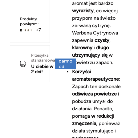
aromat jest bardzo
wyrazisty
, co więcej
przypomina świeżo
Produkty
powiązane
zerwaną cytrynę.
+7
Werbena Cytrynowa
zapewnia
czysty
,
klarowny
i
długo
utrzymujący się
w
Za
Przesyłka
standardowa
darmo
powietrzu zapach.
U ciebie w
od
Korzyści
2 dni!
150 zł
aromaterapeutyczne:
Zapach ten doskonale
odświeża powietrze
i
pobudza umysł do
działania. Ponadto,
pomaga
w redukcji
zmęczenia
, ponieważ
działa stymulująco i