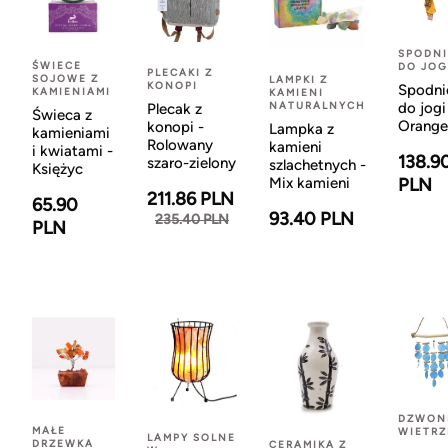
SPODNI
ŚWIECE
DO JOG
PLECAKI Z
SOJOWE Z
LAMPKI Z
KONOPI
Spodni
KAMIENIAMI
KAMIENI
NATURALNYCH
do jogi
Plecak z
Świeca z
Orange
konopi -
Lampka z
kamieniami
Rolowany
kamieni
i kwiatami -
138.9
szaro-zielony
szlachetnych -
Księżyc
Mix kamieni
PLN
211.86 PLN
65.90
93.40 PLN
235.40 PLN
PLN
DZWON
MAŁE
WIETR
LAMPY SOLNE
DRZEWKA
CERAMIKA Z