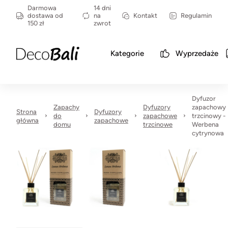
Darmowa
14 dni
dostawa od
na
Kontakt
Regulamin
150 zł
zwrot
Kategorie
Wyprzedaże
Dyfuzor
Zapachy
Dyfuzory
zapachowy
Strona
Dyfuzory
do
zapachowe
trzcinowy -
główna
zapachowe
domu
trzcinowe
Werbena
cytrynowa