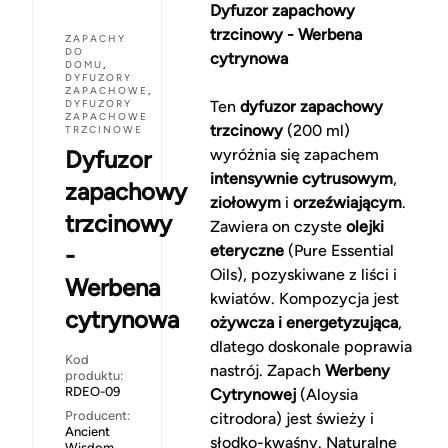
Dyfuzor zapachowy
trzcinowy - Werbena
ZAPACHY
DO
cytrynowa
DOMU
,
DYFUZORY
ZAPACHOWE
,
DYFUZORY
Ten
dyfuzor zapachowy
ZAPACHOWE
trzcinowy
(200 ml)
TRZCINOWE
Dyfuzor
wyróżnia się zapachem
intensywnie cytrusowym
,
zapachowy
ziołowym
i
orzeźwiającym
.
trzcinowy
Zawiera on czyste
olejki
-
eteryczne
(Pure Essential
Oils), pozyskiwane z liści i
Werbena
kwiatów. Kompozycja jest
cytrynowa
ożywcza i energetyzująca
,
dlatego doskonale poprawia
Kod
nastrój. Zapach
Werbeny
produktu:
RDEO-09
Cytrynowej
(Aloysia
Producent:
citrodora) jest świeży i
Ancient
słodko-kwaśny. Naturalne
Wisdom