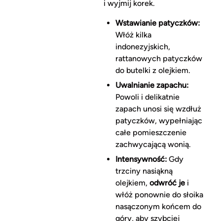
i wyjmij korek.
Wstawianie patyczków:
Włóż kilka
indonezyjskich,
rattanowych patyczków
do butelki z olejkiem.
Uwalnianie zapachu:
Powoli i delikatnie
zapach unosi się wzdłuż
patyczków, wypełniając
całe pomieszczenie
zachwycającą wonią.
Intensywność:
Gdy
trzciny nasiąkną
olejkiem,
odwróć je
i
włóż ponownie do słoika
nasączonym końcem do
góry, aby szybciej