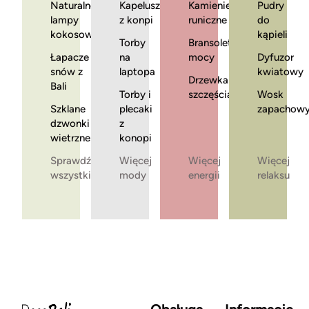
Naturalne
Kapelusze
Kamienie
Pudry
lampy
z konpi
runiczne
do
kokosowe
kąpieli
Torby
Bransoletki
Łapacze
na
mocy
Dyfuzor
snów z
laptopa
kwiatowy
Drzewka
Bali
Torby i
szczęścia
Wosk
Szklane
plecaki
zapachow
dzwonki
z
wietrzne
konopi
Sprawdź
Więcej
Więcej
Więcej
wszystkie
mody
energii
relaksu