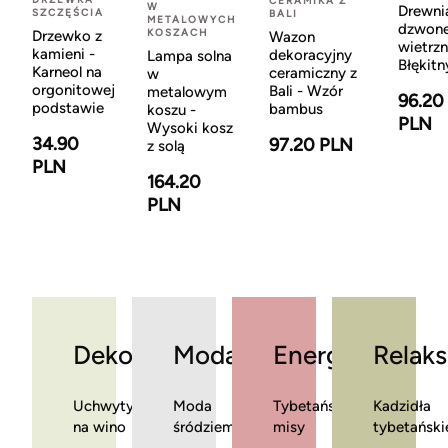
CERAMIKA Z
W
Drewni
SZCZĘŚCIA
BALI
METALOWYCH
dzwon
KOSZACH
Drzewko z
Wazon
wietrzn
kamieni -
dekoracyjny
Lampa solna
Błękitn
Karneol na
ceramiczny z
w
orgonitowej
Bali - Wzór
metalowym
96.20
podstawie
bambus
koszu -
PLN
Wysoki kosz
34.90
97.20 PLN
z solą
PLN
164.20
PLN
Dekoracje
Moda
Energia
Relaks
Uchwyty
Moda
Tybetańskie
Kadzidła
na wino
śródziemnomorska
misy
tybetański