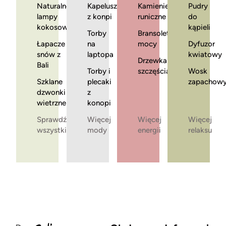
Naturalne
Kapelusze
Kamienie
Pudry
lampy
z konpi
runiczne
do
kokosowe
kąpieli
Torby
Bransoletki
Łapacze
na
mocy
Dyfuzor
snów z
laptopa
kwiatowy
Drzewka
Bali
Torby i
szczęścia
Wosk
Szklane
plecaki
zapachow
dzwonki
z
wietrzne
konopi
Sprawdź
Więcej
Więcej
Więcej
wszystkie
mody
energii
relaksu