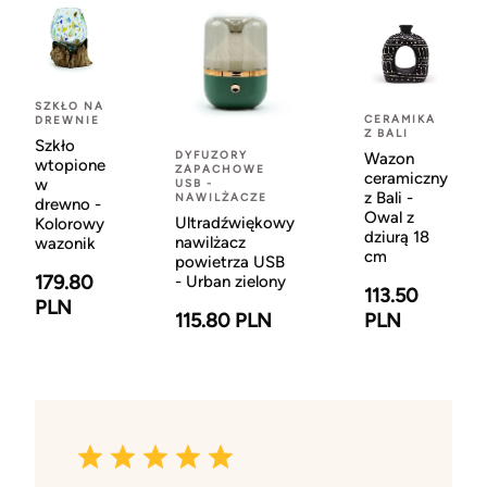
SZKŁO NA
CERAMIKA
DREWNIE
Z BALI
Szkło
DYFUZORY
Wazon
wtopione
ZAPACHOWE
ceramiczny
w
USB -
z Bali -
NAWILŻACZE
drewno -
Owal z
Ultradźwiękowy
Kolorowy
dziurą 18
nawilżacz
wazonik
cm
powietrza USB
179.80
- Urban zielony
113.50
PLN
115.80 PLN
PLN