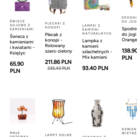
SPODNI
ŚWIECE
DO JOG
PLECAKI Z
SOJOWE Z
LAMPKI Z
KONOPI
Spodni
KAMIENIAMI
KAMIENI
NATURALNYCH
do jogi
Plecak z
Świeca z
Orange
konopi -
Lampka z
kamieniami
Rolowany
kamieni
i kwiatami -
138.9
szaro-zielony
szlachetnych -
Księżyc
Mix kamieni
PLN
211.86 PLN
65.90
93.40 PLN
235.40 PLN
PLN
DZWON
MAŁE
WIETR
LAMPY SOLNE
DRZEWKA