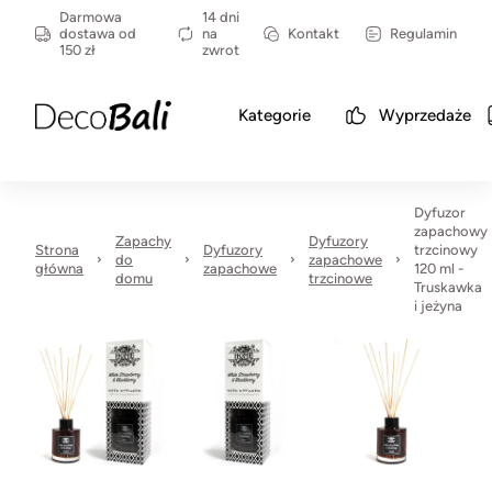
Darmowa
14 dni
dostawa od
na
Kontakt
Regulamin
150 zł
zwrot
Kategorie
Wyprzedaże
Dyfuzor
zapachowy
Zapachy
Dyfuzory
Strona
Dyfuzory
trzcinowy
do
zapachowe
główna
zapachowe
120 ml -
domu
trzcinowe
Truskawka
i jeżyna