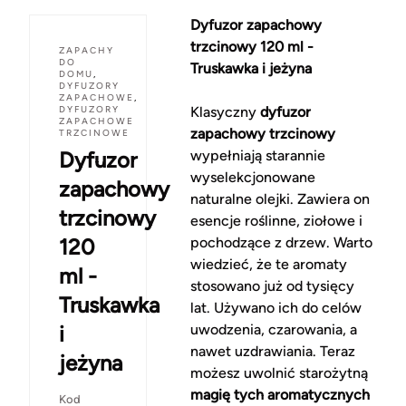
Dyfuzor zapachowy
trzcinowy 120 ml -
ZAPACHY
DO
Truskawka i jeżyna
DOMU
,
DYFUZORY
ZAPACHOWE
,
DYFUZORY
Klasyczny
dyfuzor
ZAPACHOWE
zapachowy trzcinowy
TRZCINOWE
Dyfuzor
wypełniają starannie
wyselekcjonowane
zapachowy
naturalne olejki. Zawiera on
trzcinowy
esencje roślinne, ziołowe i
120
pochodzące z drzew. Warto
wiedzieć, że te aromaty
ml -
stosowano już od tysięcy
Truskawka
lat. Używano ich do celów
i
uwodzenia, czarowania, a
nawet uzdrawiania. Teraz
jeżyna
możesz uwolnić starożytną
magię tych aromatycznych
Kod