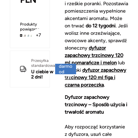
i rześkie poranki. Pozostawia
pomieszczenia wypełnione
akcentami aromatu. Może
Produkty
on trwać
do 12 tygodni
. Jeśli
powiązane
wolisz inne orzeźwiające,
+7
owocowe akcenty, sprawdź
słoneczny
dyfuzor
zapachowy trzcinowy 120
Za
Przesyłka
ml pomarańcze i melon
lub
standardowa
darmo
głęboki
dyfuzor zapachowy
U ciebie w
od
2 dni!
150 zł
trzcinowy 120 ml figa i
czarna porzeczka
.
Dyfuzor zapachowy
trzcinowy – Sposób użycia i
trwałość aromatu
Aby rozpocząć korzystanie
z dyfuzora, usuń całe