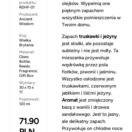
produktu:
olejków. Wypełnią one
RDHF-01
pięknym zapachem
Producent:
wszystkie pomieszczenia w
Ancient
Wisdom
Twoim domu.
Kraj:
Zapach
truskawki i jeżyny
Wielka
jest słodki, ale pozostaje
Brytania
subtelny i nie jest mdły. Ta
Materiał:
Glass
mieszanka przywołuje
Bottle,
wędrówkę przez pola
Reeds,
Fragrance,
fiołków, piwonii i jaśminu.
Gift Box
Wszystko osłodzone jest
Wymiary:
truskawkami, czerwonym
30 x 10 x
17
jabłkiem i liśćmi jeżyny.
Pojemność:
Aromat
jest zmiękczony
120 ml
bazą z wanilii i drzewa
sandałowego. Jest to jasny,
71.90
ale delikatny zapach.
Przywołuje on chłodne noce
PLN