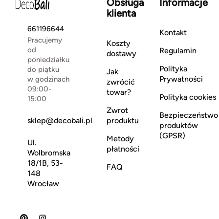
Obsługa
Informacje
klienta
661196644
Kontakt
Pracujemy
Koszty
od
Regulamin
dostawy
poniedziałku
Polityka
do piątku
Jak
Prywatności
w godzinach
zwrócić
09:00-
towar?
Polityka cookies
15:00
Zwrot
Bezpieczeństwo
sklep@decobali.pl
produktu
produktów
(GPSR)
Metody
Ul.
płatności
Wolbromska
18/1B, 53-
FAQ
148
Wrocław