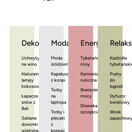
Dekoracje
Moda
Energia
Relaks
Uchwyty
Moda
Tybetańskie
Kadzidła
na wino
śródziemnomorska
misy
tybetański
Naturalne
Kapelusze
Kamienie
Pudry
lampy
z konpi
runiczne
do
kokosowe
kąpieli
Torby
Bransoletki
Łapacze
na
mocy
Dyfuzor
snów z
laptopa
kwiatowy
Drzewka
Bali
Torby i
szczęścia
Wosk
Szklane
plecaki
zapachow
dzwonki
z
wietrzne
konopi