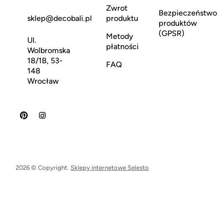
Zwrot
Bezpieczeństwo
sklep@decobali.pl
produktu
produktów
(GPSR)
Metody
Ul.
płatności
Wolbromska
18/1B, 53-
FAQ
148
Wrocław
2026 © Copyright.
Sklepy internetowe Selesto