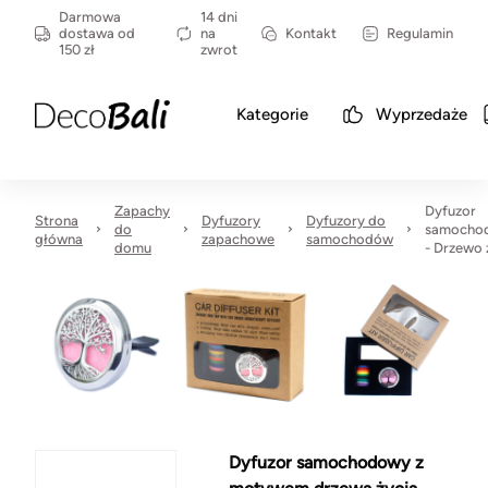
Darmowa
14 dni
dostawa od
na
Kontakt
Regulamin
150 zł
zwrot
Kategorie
Wyprzedaże
Zapachy
Dyfuzor
Strona
Dyfuzory
Dyfuzory do
do
samocho
główna
zapachowe
samochodów
domu
- Drzewo 
Dyfuzor samochodowy z