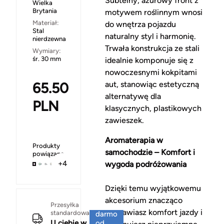
Subtelny, ażurowy front z
Wielka
Brytania
motywem roślinnym wnosi
Materiał:
do wnętrza pojazdu
Stal
naturalny styl i harmonię.
nierdzewna
Trwała konstrukcja ze stali
Wymiary:
śr. 30 mm
idealnie komponuje się z
nowoczesnymi kokpitami
65.50
aut, stanowiąc estetyczną
alternatywę dla
PLN
klasycznych, plastikowych
zawieszek.
Aromaterapia w
Produkty
samochodzie – Komfort i
powiązane
+4
wygoda podróżowania
Dzięki temu wyjątkowemu
akcesorium znacząco
Za
Przesyłka
poprawiasz komfort jazdy i
standardowa
darmo
U ciebie w
od