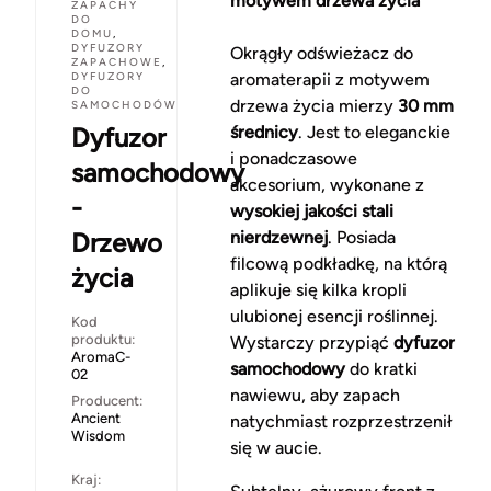
motywem drzewa życia
ZAPACHY
DO
DOMU
,
DYFUZORY
Okrągły odświeżacz do
ZAPACHOWE
,
DYFUZORY
aromaterapii z motywem
DO
drzewa życia mierzy
30 mm
SAMOCHODÓW
Dyfuzor
średnicy
. Jest to eleganckie
i ponadczasowe
samochodowy
akcesorium, wykonane z
-
wysokiej jakości stali
Drzewo
nierdzewnej
. Posiada
filcową podkładkę, na którą
życia
aplikuje się kilka kropli
ulubionej esencji roślinnej.
Kod
produktu:
Wystarczy przypiąć
dyfuzor
AromaC-
samochodowy
do kratki
02
nawiewu, aby zapach
Producent:
Ancient
natychmiast rozprzestrzenił
Wisdom
się w aucie.
Kraj: