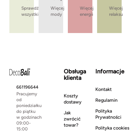
Sprawdź
Więcej
Więcej
Więcej
wszystkie
mody
energii
relaksu
Obsługa
Informacje
klienta
661196644
Kontakt
Pracujemy
Koszty
od
Regulamin
dostawy
poniedziałku
Polityka
do piątku
Jak
Prywatności
w godzinach
zwrócić
09:00-
towar?
Polityka cookies
15:00