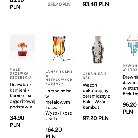
65.90
93.40 PLN
235.40 PLN
PLN
DZWON
MAŁE
WIETR
LAMPY SOLNE
DRZEWKA
CERAMIKA Z
W
Drewni
SZCZĘŚCIA
BALI
METALOWYCH
dzwon
KOSZACH
Drzewko z
Wazon
wietrzn
kamieni -
dekoracyjny
Lampa solna
Błękitn
Karneol na
ceramiczny z
w
orgonitowej
Bali - Wzór
metalowym
96.20
podstawie
bambus
koszu -
PLN
Wysoki kosz
34.90
97.20 PLN
z solą
PLN
164.20
PLN