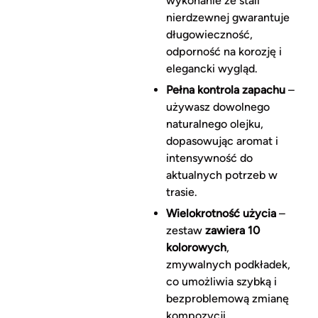
wykonanie ze stali
nierdzewnej gwarantuje
długowieczność,
odporność na korozję i
elegancki wygląd.
Pełna kontrola zapachu
–
używasz dowolnego
naturalnego olejku,
dopasowując aromat i
intensywność do
aktualnych potrzeb w
trasie.
Wielokrotność użycia
–
zestaw
zawiera 10
kolorowych
,
zmywalnych podkładek,
co umożliwia szybką i
bezproblemową zmianę
kompozycji.