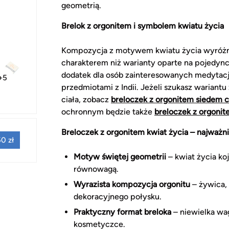
geometrią.
Brelok z orgonitem i symbolem kwiatu życia
Kompozycja z motywem kwiatu życia wyróżn
charakterem niż warianty oparte na pojedync
dodatek dla osób zainteresowanych medytacją
+5
przedmiotami z Indii. Jeżeli szukasz warian
ciała, zobacz
breloczek z orgonitem siedem c
ochronnym będzie także
breloczek z orgoni
Breloczek z orgonitem kwiat życia – najważni
0 zł
Motyw świętej geometrii
– kwiat życia ko
równowagą.
Wyrazista kompozycja orgonitu
– żywica, 
dekoracyjnego połysku.
Praktyczny format breloka
– niewielka wag
kosmetyczce.