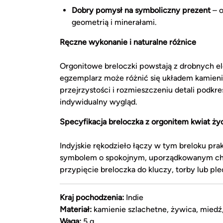
Dobry pomysł na symboliczny prezent
– o
geometrią i minerałami.
Ręczne wykonanie i naturalne różnice
Orgonitowe breloczki powstają z drobnych e
egzemplarz może różnić się układem kamieni, 
przejrzystości i rozmieszczeniu detali podkr
indywidualny wygląd.
Specyfikacja breloczka z orgonitem kwiat ży
Indyjskie rękodzieło łączy w tym breloku p
symbolem o spokojnym, uporządkowanym chara
przypięcie breloczka do kluczy, torby lub ple
Kraj pochodzenia:
Indie
Materiał:
kamienie szlachetne, żywica, miedź,
Waga:
5 g