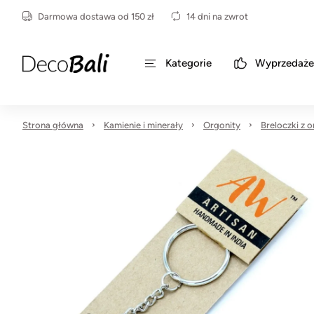
Darmowa dostawa od 150 zł
14 dni na zwrot
Kategorie
Wyprzedaże
Strona główna
Kamienie i minerały
Orgonity
Breloczki z 