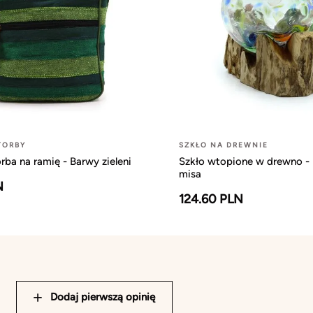
TORBY
SZKŁO NA DREWNIE
rba na ramię - Barwy zieleni
Szkło wtopione w drewno -
misa
N
124.60 PLN
Dodaj pierwszą opinię