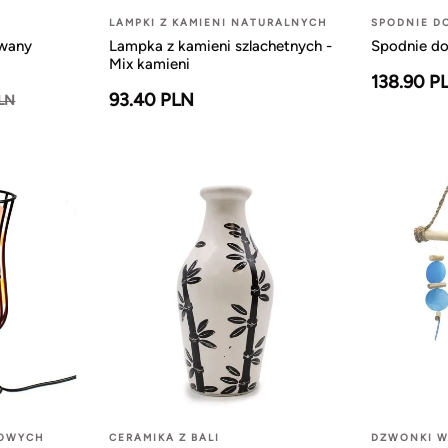
LAMPKI Z KAMIENI NATURALNYCH
SPODNIE D
owany
Lampka z kamieni szlachetnych -
Spodnie do
Mix kamieni
138.90 P
93.40 PLN
PLN
LOWYCH
CERAMIKA Z BALI
DZWONKI W