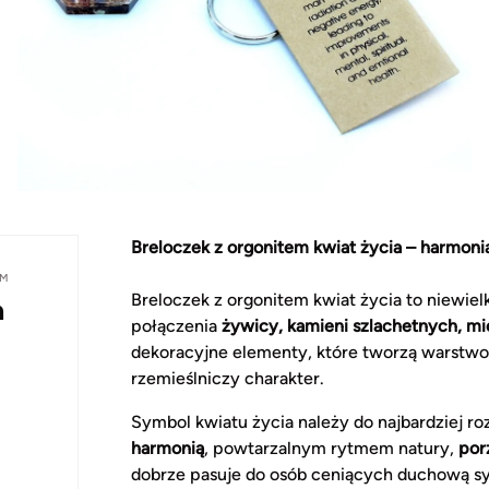
Breloczek z orgonitem kwiat życia – harmonia
EM
Breloczek z orgonitem kwiat życia to niewiel
a
połączenia
żywicy, kamieni szlachetnych, mi
dekoracyjne elementy, które tworzą warstwow
rzemieślniczy charakter.
Symbol kwiatu życia należy do najbardziej 
harmonią
, powtarzalnym rytmem natury,
por
dobrze pasuje do osób ceniących duchową sym