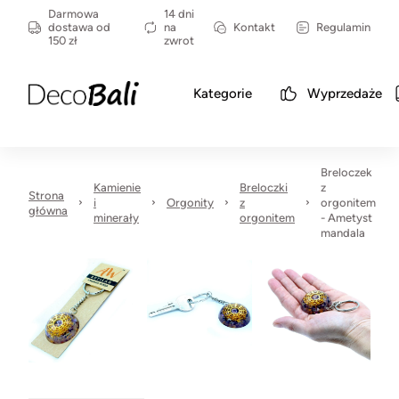
Darmowa
14 dni
dostawa od
na
Kontakt
Regulamin
150 zł
zwrot
Kategorie
Wyprzedaże
Breloczek
Kamienie
Breloczki
z
Strona
i
Orgonity
z
orgonitem
główna
minerały
orgonitem
- Ametyst
mandala