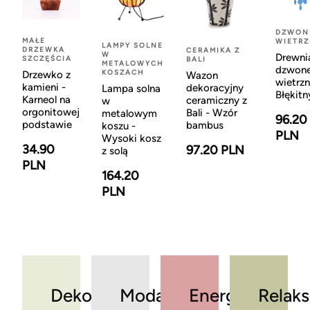
DZWON
MAŁE
WIETR
LAMPY SOLNE
DRZEWKA
CERAMIKA Z
W
Drewni
SZCZĘŚCIA
BALI
METALOWYCH
dzwon
KOSZACH
Drzewko z
Wazon
wietrzn
kamieni -
dekoracyjny
Lampa solna
Błękitn
Karneol na
ceramiczny z
w
orgonitowej
Bali - Wzór
metalowym
96.20
podstawie
bambus
koszu -
PLN
Wysoki kosz
34.90
97.20 PLN
z solą
PLN
164.20
PLN
Dekoracje
Moda
Energia
Relaks