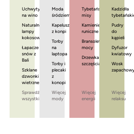
Uchwyty
Moda
Tybetańskie
Kadzidła
na wino
śródziemnomorska
misy
tybetański
Naturalne
Kapelusze
Kamienie
Pudry
lampy
z konpi
runiczne
do
kokosowe
kąpieli
Torby
Bransoletki
Łapacze
na
mocy
Dyfuzor
snów z
laptopa
kwiatowy
Drzewka
Bali
Torby i
szczęścia
Wosk
Szklane
plecaki
zapachow
dzwonki
z
wietrzne
konopi
Sprawdź
Więcej
Więcej
Więcej
wszystkie
mody
energii
relaksu