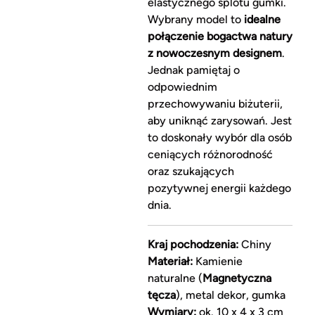
elastycznego splotu gumki.
Wybrany model to
idealne
połączenie bogactwa natury
z nowoczesnym designem
.
Jednak pamiętaj o
odpowiednim
przechowywaniu biżuterii,
aby uniknąć zarysowań. Jest
to doskonały wybór dla osób
ceniących różnorodność
oraz szukających
pozytywnej energii każdego
dnia.
Kraj pochodzenia:
Chiny
Materiał:
Kamienie
naturalne (
Magnetyczna
tęcza
), metal dekor, gumka
Wymiary:
ok. 10 x 4 x 3 cm