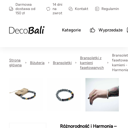
Darmowa
14 dni
dostawa od
na
Kontakt
Regulamin
150 zł
zwrot
Kategorie
Wyprzedaże
Bransolet
Bransoletki z
Strona
fasetowa
Biżuteria
Bransoletki
kamieni
główna
kamieni -
fasetowanych
Harmoni
Różnorodność i Harmonia –