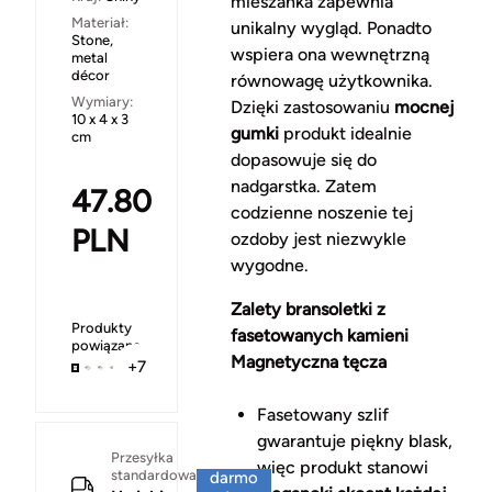
mieszanka zapewnia
Materiał:
unikalny wygląd. Ponadto
Stone,
wspiera ona wewnętrzną
metal
décor
równowagę użytkownika.
Wymiary:
Dzięki zastosowaniu
mocnej
10 x 4 x 3
gumki
produkt idealnie
cm
dopasowuje się do
nadgarstka. Zatem
47.80
codzienne noszenie tej
PLN
ozdoby jest niezwykle
wygodne.
Zalety bransoletki z
Produkty
fasetowanych kamieni
powiązane
Magnetyczna tęcza
+7
Fasetowany szlif
gwarantuje piękny blask,
Za
Przesyłka
więc produkt stanowi
standardowa
darmo