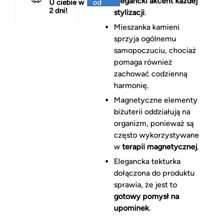
elegancki akcent każdej
U ciebie w
od
2 dni!
150 zł
stylizacji
.
Mieszanka kamieni
sprzyja ogólnemu
samopoczuciu, chociaż
pomaga również
zachować codzienną
harmonię.
Magnetyczne elementy
biżuterii oddziałują na
organizm, ponieważ są
często wykorzystywane
w
terapii magnetycznej
.
Elegancka tekturka
dołączona do produktu
sprawia, że jest to
gotowy pomysł na
upominek
.