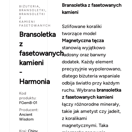
Bransoletka z fasetowanych
BIŻUTERIA
,
BRANSOLETKI
,
kamieni
BRANSOLETKI
Z
KAMIENI
FASETOWANYCH
Szlifowane koraliki
Bransoletka
tworzące model
Magnetyczna tęcza
z
stanowią wyjątkowo
fasetowanych
radosny oraz barwny
kamieni
dodatek. Każdy element
precyzyjnie wypolerowano,
-
dlatego biżuteria wspaniale
Harmonia
odbija światło przy każdym
ruchu. Wybrana
bransoletka
Kod
z fasetowanych kamieni
produktu:
FGemB-01
łączy różnorodne minerały,
Producent:
takie jak ametyst czy jadeit,
Ancient
z koralikami
Wisdom
magnetycznymi. Taka
Kraj:
Chiny