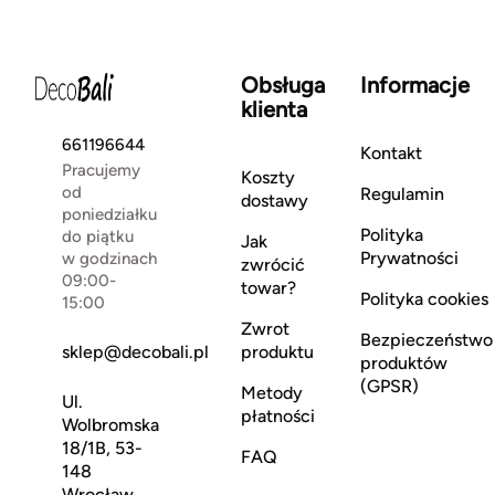
Obsługa
Informacje
klienta
661196644
Kontakt
Pracujemy
Koszty
od
Regulamin
dostawy
poniedziałku
Polityka
do piątku
Jak
Prywatności
w godzinach
zwrócić
09:00-
towar?
Polityka cookies
15:00
Zwrot
Bezpieczeństwo
sklep@decobali.pl
produktu
produktów
(GPSR)
Metody
Ul.
płatności
Wolbromska
18/1B, 53-
FAQ
148
Wrocław