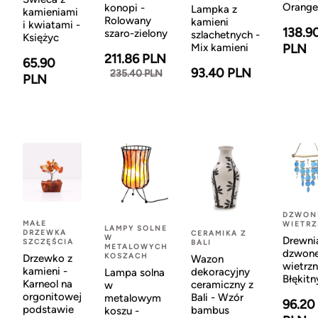
Orange
konopi -
Lampka z
kamieniami
Rolowany
kamieni
i kwiatami -
138.9
szaro-zielony
szlachetnych -
Księżyc
Mix kamieni
PLN
211.86 PLN
65.90
93.40 PLN
235.40 PLN
PLN
DZWON
MAŁE
WIETR
LAMPY SOLNE
DRZEWKA
CERAMIKA Z
W
Drewni
SZCZĘŚCIA
BALI
METALOWYCH
dzwon
KOSZACH
Drzewko z
Wazon
wietrzn
kamieni -
dekoracyjny
Lampa solna
Błękitn
Karneol na
ceramiczny z
w
orgonitowej
Bali - Wzór
metalowym
96.20
podstawie
bambus
koszu -