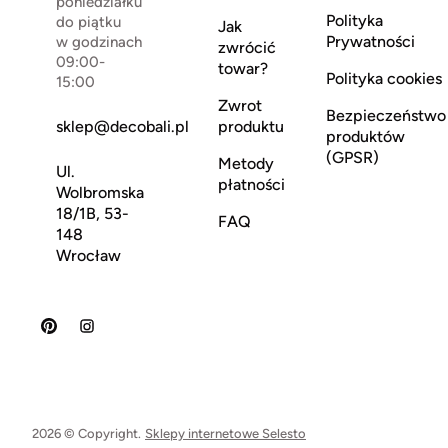
poniedziałku
Polityka
do piątku
Jak
Prywatności
w godzinach
zwrócić
09:00-
towar?
Polityka cookies
15:00
Zwrot
Bezpieczeństwo
sklep@decobali.pl
produktu
produktów
(GPSR)
Metody
Ul.
płatności
Wolbromska
18/1B, 53-
FAQ
148
Wrocław
2026 © Copyright.
Sklepy internetowe Selesto