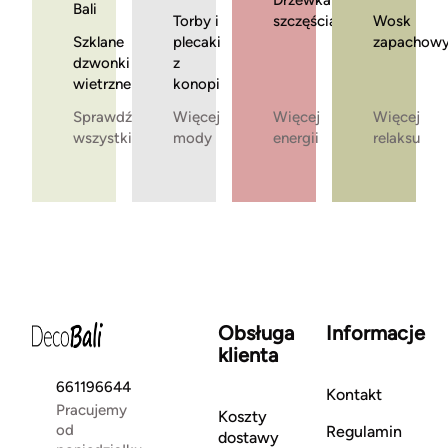
Drzewka
Bali
Torby i
szczęścia
Wosk
Szklane
plecaki
zapachow
dzwonki
z
wietrzne
konopi
Sprawdź
Więcej
Więcej
Więcej
wszystkie
mody
energii
relaksu
Obsługa
Informacje
klienta
661196644
Kontakt
Pracujemy
Koszty
od
Regulamin
dostawy