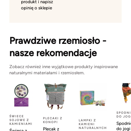
produkt i napisz
opinię o sklepie
Prawdziwe rzemiosło -
nasze rekomendacje
Zobacz również inne wyjątkowe produkty inspirowane
naturalnymi materiałami i rzemiosłem.
SPODNI
ŚWIECE
DO JOG
PLECAKI Z
SOJOWE Z
LAMPKI Z
KONOPI
Spodni
KAMIENIAMI
KAMIENI
NATURALNYCH
do jogi
Plecak z
Świeca z