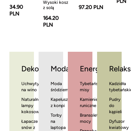
PLN
Wysoki kosz
34.90
97.20 PLN
z solą
PLN
164.20
PLN
Dekoracje
Moda
Energia
Relaks
Uchwyty
Moda
Tybetańskie
Kadzidła
na wino
śródziemnomorska
misy
tybetański
Naturalne
Kapelusze
Kamienie
Pudry
lampy
z konpi
runiczne
do
kokosowe
kąpieli
Torby
Bransoletki
Łapacze
na
mocy
Dyfuzor
snów z
laptopa
kwiatowy