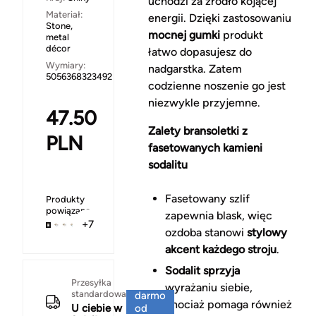
uchodzi za źródło kojącej
Materiał:
energii. Dzięki zastosowaniu
Stone,
mocnej gumki
produkt
metal
décor
łatwo dopasujesz do
Wymiary:
nadgarstka. Zatem
5056368323492
codzienne noszenie go jest
niezwykle przyjemne.
47.50
Zalety bransoletki z
PLN
fasetowanych kamieni
sodalitu
Fasetowany szlif
Produkty
powiązane
zapewnia blask, więc
+7
ozdoba stanowi
stylowy
akcent każdego stroju
.
Sodalit sprzyja
Za
Przesyłka
wyrażaniu siebie,
standardowa
darmo
chociaż pomaga również
U ciebie w
od