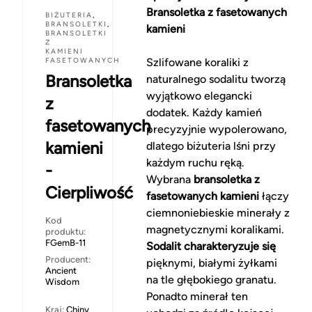
Bransoletka z fasetowanych
BIŻUTERIA
,
BRANSOLETKI
,
kamieni
BRANSOLETKI
Z
KAMIENI
FASETOWANYCH
Szlifowane koraliki z
Bransoletka
naturalnego sodalitu tworzą
wyjątkowo elegancki
z
dodatek. Każdy kamień
fasetowanych
precyzyjnie wypolerowano,
kamieni
dlatego biżuteria lśni przy
każdym ruchu ręką.
-
Wybrana
bransoletka z
Cierpliwość
fasetowanych kamieni
łączy
ciemnoniebieskie minerały z
Kod
magnetycznymi koralikami.
produktu:
FGemB-11
Sodalit charakteryzuje się
Producent:
pięknymi, białymi żyłkami
Ancient
na tle głębokiego granatu.
Wisdom
Ponadto minerał ten
Kraj:
Chiny