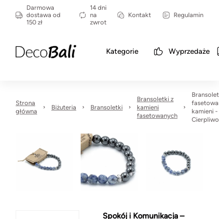
Darmowa
14 dni
dostawa od
na
Kontakt
Regulamin
150 zł
zwrot
Kategorie
Wyprzedaże
Bransolet
Bransoletki z
Strona
fasetowa
Biżuteria
Bransoletki
kamieni
główna
kamieni -
fasetowanych
Cierpliw
Spokój i Komunikacja –