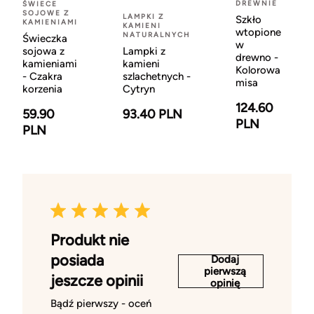
DREWNIE
ŚWIECE
SOJOWE Z
LAMPKI Z
Szkło
KAMIENIAMI
KAMIENI
wtopione
NATURALNYCH
Świeczka
w
sojowa z
Lampki z
drewno -
kamieniami
kamieni
Kolorowa
- Czakra
szlachetnych -
misa
korzenia
Cytryn
124.60
59.90
93.40 PLN
PLN
PLN
Produkt nie
posiada
Dodaj
pierwszą
jeszcze opinii
opinię
Bądź pierwszy - oceń