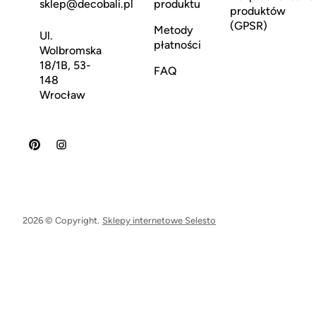
sklep@decobali.pl
produktu
produktów
(GPSR)
Metody
Ul.
płatności
Wolbromska
18/1B, 53-
FAQ
148
Wrocław
2026 © Copyright.
Sklepy internetowe Selesto