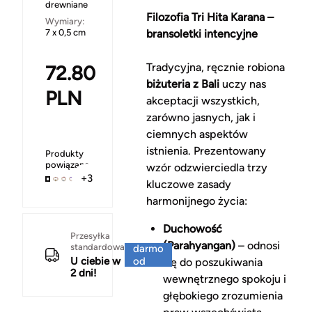
drewniane
Filozofia Tri Hita Karana –
Wymiary:
7 x 0,5 cm
bransoletki intencyjne
Tradycyjna, ręcznie robiona
72.80
biżuteria z Bali
uczy nas
PLN
akceptacji wszystkich,
zarówno jasnych, jak i
ciemnych aspektów
istnienia. Prezentowany
Produkty
powiązane
wzór odzwierciedla trzy
+3
kluczowe zasady
harmonijnego życia:
Duchowość
Za
Przesyłka
(Parahyangan)
– odnosi
standardowa
darmo
U ciebie w
od
się do poszukiwania
2 dni!
150 zł
wewnętrznego spokoju i
głębokiego zrozumienia