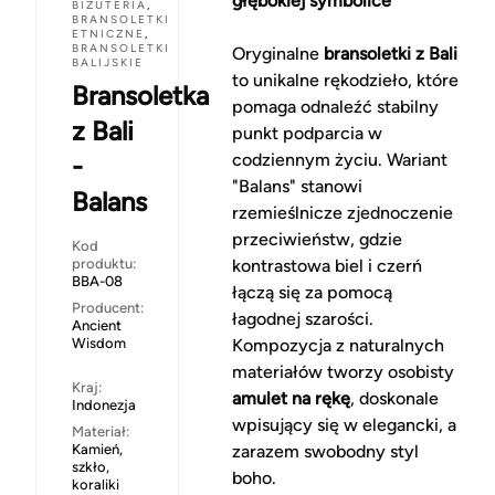
głębokiej symbolice
BIŻUTERIA
,
BRANSOLETKI
ETNICZNE
,
BRANSOLETKI
Oryginalne
bransoletki z Bali
BALIJSKIE
to unikalne rękodzieło, które
Bransoletka
pomaga odnaleźć stabilny
z Bali
punkt podparcia w
codziennym życiu. Wariant
-
"Balans" stanowi
Balans
rzemieślnicze zjednoczenie
przeciwieństw, gdzie
Kod
produktu:
kontrastowa biel i czerń
BBA-08
łączą się za pomocą
Producent:
łagodnej szarości.
Ancient
Wisdom
Kompozycja z naturalnych
materiałów tworzy osobisty
Kraj:
amulet na rękę
, doskonale
Indonezja
wpisujący się w elegancki, a
Materiał:
Kamień,
zarazem swobodny styl
szkło,
boho.
koraliki