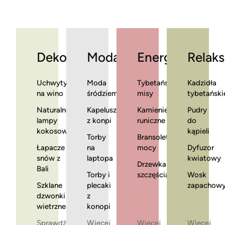
Dekoracje
Moda
Energia
Relaks
Uchwyty
Moda
Tybetańskie
Kadzidła
na wino
śródziemnomorska
misy
tybetański
Naturalne
Kapelusze
Kamienie
Pudry
lampy
z konpi
runiczne
do
kokosowe
kąpieli
Torby
Bransoletki
Łapacze
na
mocy
Dyfuzor
snów z
laptopa
kwiatowy
Drzewka
Bali
Torby i
szczęścia
Wosk
Szklane
plecaki
zapachow
dzwonki
z
wietrzne
konopi
Sprawdź
Więcej
Więcej
Więcej