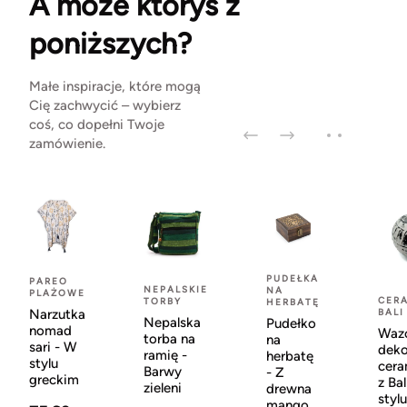
A może któryś z
poniższych?
Małe inspiracje, które mogą
Cię zachwycić – wybierz
coś, co dopełni Twoje
zamówienie.
PUDEŁKA
PAREO
NEPALSKIE
NA
PLAŻOWE
CERA
TORBY
HERBATĘ
Narzutka
BALI
Nepalska
Pudełko
nomad
Waz
torba na
na
sari - W
deko
ramię -
herbatę
stylu
cera
Barwy
- Z
greckim
z Bal
zieleni
drewna
stylu
mango