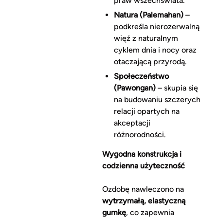
praw wszechświata.
Natura (Palemahan)
–
podkreśla nierozerwalną
więź z naturalnym
cyklem dnia i nocy oraz
otaczającą przyrodą.
Społeczeństwo
(Pawongan)
– skupia się
na budowaniu szczerych
relacji opartych na
akceptacji
różnorodności.
Wygodna konstrukcja i
codzienna użyteczność
Ozdobę nawleczono na
wytrzymałą, elastyczną
gumkę
, co zapewnia