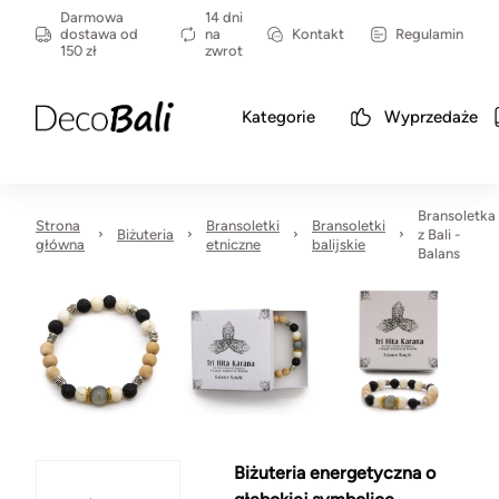
Darmowa
14 dni
dostawa od
na
Kontakt
Regulamin
150 zł
zwrot
Kategorie
Wyprzedaże
Bransoletka
Strona
Bransoletki
Bransoletki
Biżuteria
z Bali -
główna
etniczne
balijskie
Balans
Biżuteria energetyczna o