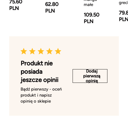
75.60
grec
62.80
małe
PLN
PLN
79.
109.50
PL
PLN
Produkt nie
posiada
Dodaj
pierwszą
jeszcze opinii
opinię
Bądź pierwszy - oceń
produkt i napisz
opinię o sklepie