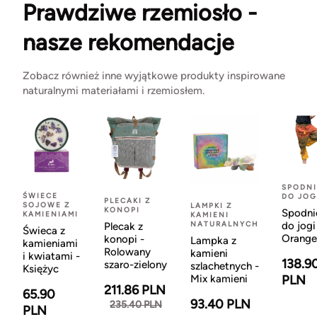
Prawdziwe rzemiosło -
nasze rekomendacje
Zobacz również inne wyjątkowe produkty inspirowane
naturalnymi materiałami i rzemiosłem.
SPODNI
ŚWIECE
DO JOG
PLECAKI Z
SOJOWE Z
LAMPKI Z
KONOPI
Spodni
KAMIENIAMI
KAMIENI
NATURALNYCH
do jogi
Plecak z
Świeca z
Orange
konopi -
Lampka z
kamieniami
Rolowany
kamieni
i kwiatami -
138.9
szaro-zielony
szlachetnych -
Księżyc
Mix kamieni
PLN
211.86 PLN
65.90
93.40 PLN
235.40 PLN
PLN