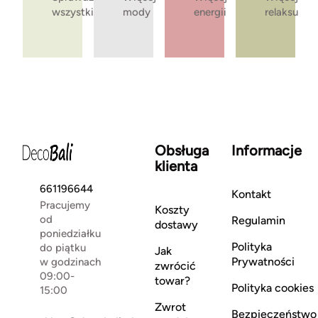
wszystkie
mody
energii
relaksu
Obsługa
Informacje
klienta
661196644
Kontakt
Pracujemy
Koszty
od
Regulamin
dostawy
poniedziałku
Polityka
do piątku
Jak
Prywatności
w godzinach
zwrócić
09:00-
towar?
Polityka cookies
15:00
Zwrot
Bezpieczeństwo