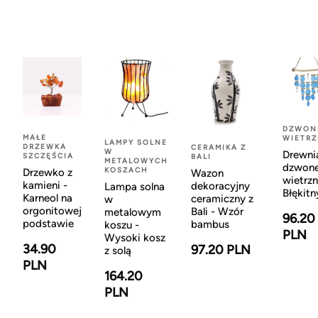
DZWON
MAŁE
WIETR
LAMPY SOLNE
DRZEWKA
CERAMIKA Z
W
Drewni
SZCZĘŚCIA
BALI
METALOWYCH
dzwon
KOSZACH
Drzewko z
Wazon
wietrzn
kamieni -
dekoracyjny
Lampa solna
Błękitn
Karneol na
ceramiczny z
w
orgonitowej
Bali - Wzór
metalowym
96.20
podstawie
bambus
koszu -
PLN
Wysoki kosz
34.90
97.20 PLN
z solą
PLN
164.20
PLN