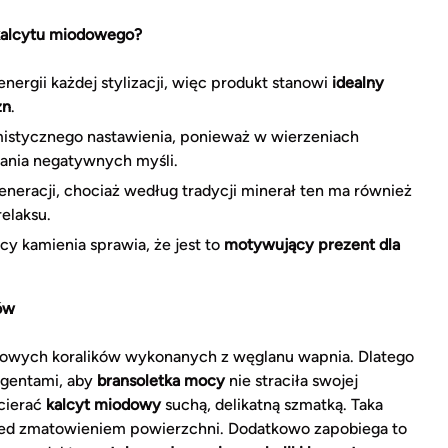
kalcytu miodowego?
ergii każdej stylizacji, więc produkt stanowi
idealny
zn
.
istycznego nastawienia, ponieważ w wierzeniach
ania negatywnych myśli.
eneracji, chociaż według tradycji minerał ten ma również
elaksu.
y kamienia sprawia, że jest to
motywujący prezent dla
łów
odowych koralików wykonanych z węglanu wapnia. Dlatego
ergentami, aby
bransoletka mocy
nie straciła swojej
ecierać
kalcyt miodowy
suchą, delikatną szmatką. Taka
rzed zmatowieniem powierzchni. Dodatkowo zapobiega to