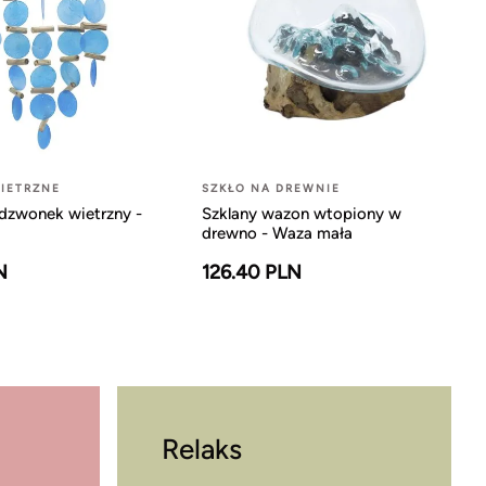
IETRZNE
SZKŁO NA DREWNIE
dzwonek wietrzny -
Szklany wazon wtopiony w
drewno - Waza mała
N
126.40 PLN
Relaks