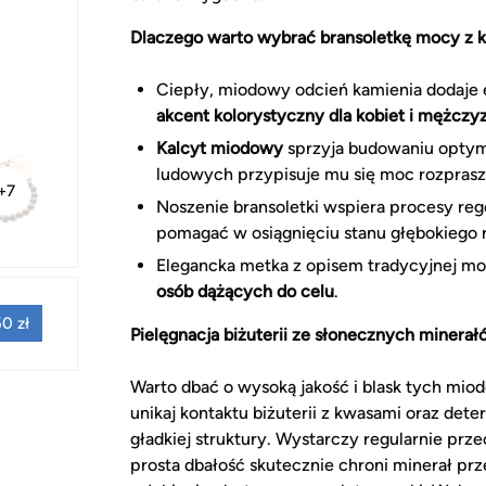
Dlaczego warto wybrać bransoletkę mocy z 
Ciepły, miodowy odcień kamienia dodaje en
akcent kolorystyczny dla kobiet i mężczy
Kalcyt miodowy
sprzyja budowaniu optym
ludowych przypisuje mu się moc rozprasz
+7
Noszenie bransoletki wspiera procesy reg
pomagać w osiągnięciu stanu głębokiego r
Elegancka metka z opisem tradycyjnej moc
osób dążących do celu
.
0 zł
Pielęgnacja biżuterii ze słonecznych minera
Warto dbać o wysoką jakość i blask tych mi
unikaj kontaktu biżuterii z kwasami oraz det
gładkiej struktury. Wystarczy regularnie prz
prosta dbałość skutecznie chroni minerał p