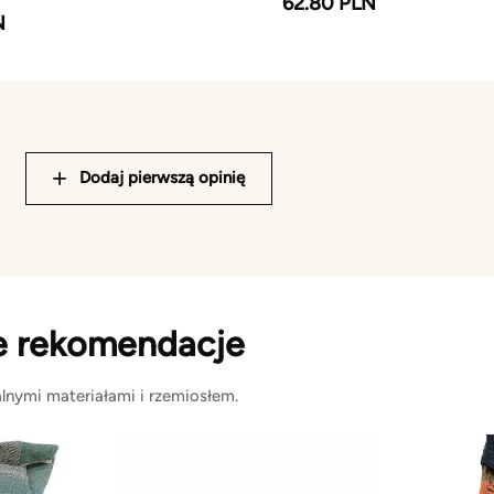
62.80 PLN
N
Dodaj pierwszą opinię
e rekomendacje
lnymi materiałami i rzemiosłem.