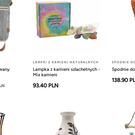
LAMPKI Z KAMIENI NATURALNYCH
SPODNIE D
owany
Lampka z kamieni szlachetnych -
Spodnie do
Mix kamieni
138.90 P
93.40 PLN
PLN