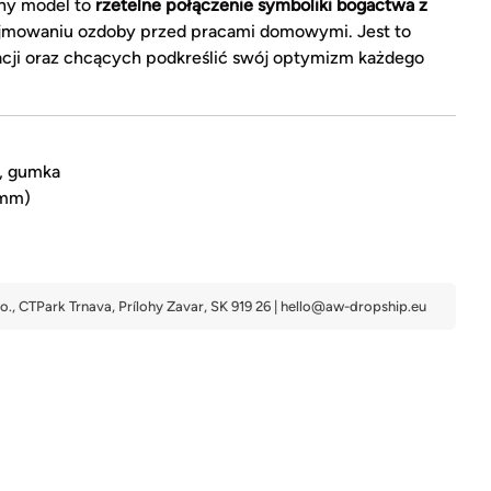
any model to
rzetelne połączenie symboliki bogactwa z
ejmowaniu ozdoby przed pracami domowymi. Jest to
acji oraz chcących podkreślić swój optymizm każdego
), gumka
 mm)