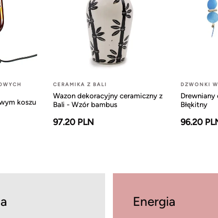
LOWYCH
CERAMIKA Z BALI
DZWONKI W
Wazon dekoracyjny ceramiczny z
Drewniany 
owym koszu
Bali - Wzór bambus
Błękitny
97.20 PLN
96.20 PL
a
Energia