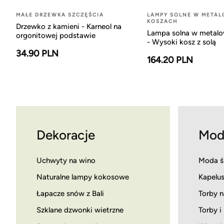
MAŁE DRZEWKA SZCZĘŚCIA
LAMPY SOLNE W META
KOSZACH
Drzewko z kamieni - Karneol na
Lampa solna w metal
orgonitowej podstawie
- Wysoki kosz z solą
34.90 PLN
164.20 PLN
Dekoracje
Mod
Uchwyty na wino
Moda ś
Naturalne lampy kokosowe
Kapelus
Łapacze snów z Bali
Torby n
Szklane dzwonki wietrzne
Torby i