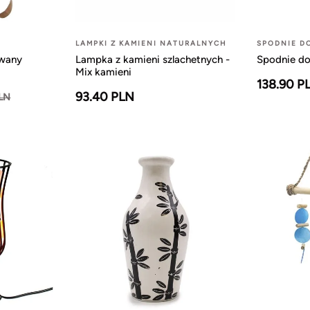
LAMPKI Z KAMIENI NATURALNYCH
SPODNIE D
owany
Lampka z kamieni szlachetnych -
Spodnie do
Mix kamieni
138.90 P
93.40 PLN
PLN