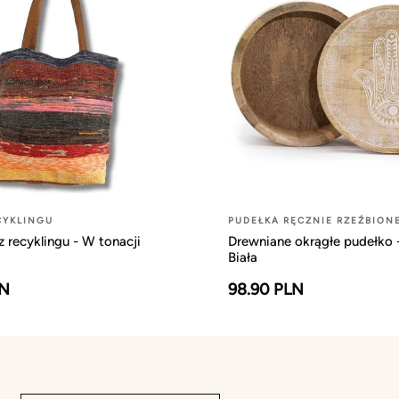
CYKLINGU
PUDEŁKA RĘCZNIE RZEŹBION
z recyklingu - W tonacji
Drewniane okrągłe pudełko
Biała
LN
98.90 PLN