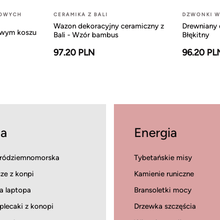
LOWYCH
CERAMIKA Z BALI
DZWONKI W
Wazon dekoracyjny ceramiczny z
Drewniany 
owym koszu
Bali - Wzór bambus
Błękitny
97.20 PLN
96.20 PL
a
Energia
ródziemnomorska
Tybetańskie misy
ze z konpi
Kamienie runiczne
a laptopa
Bransoletki mocy
 plecaki z konopi
Drzewka szczęścia