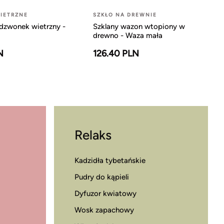
IETRZNE
SZKŁO NA DREWNIE
dzwonek wietrzny -
Szklany wazon wtopiony w
drewno - Waza mała
N
126.40 PLN
Relaks
Kadzidła tybetańskie
Pudry do kąpieli
Dyfuzor kwiatowy
Wosk zapachowy