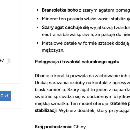
Bransoletka boho
z szarym agatem pomaga
Minerał ten posiada właściwości stabiliz
Szary agat cechuje się
wyjątkową twardośc
neutralna barwa sprawia, że pasuje do niem
Metalowe detale w formie sztabek dodają b
mężczyzn.
+7
Pielęgnacja i trwałość naturalnego agatu
Dbanie o koraliki pozwala na zachowanie ich 
Unikaj narażania ozdoby na kontakt z agres
blask kamienia. Szary agat to jeden z najbar
0 zł
świetnie sprawdza się w codziennym użytkowan
miękką szmatką. Ten model oferuje
rzetelne 
stabilizacji
. Wybierz dodatek, który przyciąga
Kraj pochodzenia:
Chiny