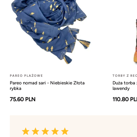
PAREO PLAŻOWE
TORBY Z RE
Pareo nomad sari - Niebieskie Złota
Duża torba 
rybka
lawendy
75.60 PLN
110.80 P