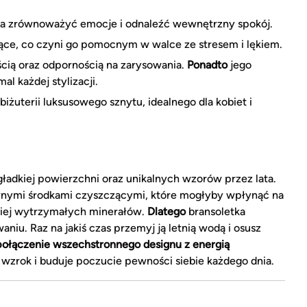
 zrównoważyć emocje i odnaleźć wewnętrzny spokój.
ujące, co czyni go pomocnym w walce ze stresem i lękiem.
ią oraz odpornością na zarysowania.
Ponadto
jego
al każdej stylizacji.
iżuterii luksusowego sznytu, idealnego dla kobiet i
gładkiej powierzchni oraz unikalnych wzorów przez lata.
ywnymi środkami czyszczącymi, które mogłyby wpłynąć na
dziej wytrzymałych minerałów.
Dlatego
bransoletka
iu. Raz na jakiś czas przemyj ją letnią wodą i osusz
połączenie wszechstronnego designu z energią
 wzrok i buduje poczucie pewności siebie każdego dnia.