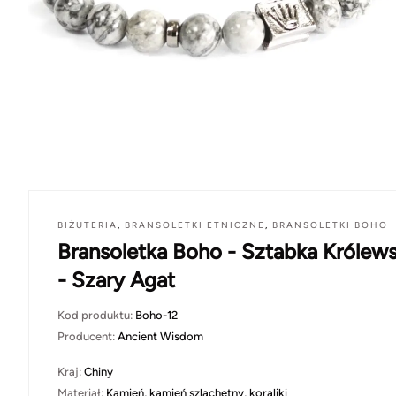
BIŻUTERIA
,
BRANSOLETKI ETNICZNE
,
BRANSOLETKI BOHO
Bransoletka Boho - Sztabka Królew
- Szary Agat
Kod produktu:
Boho-12
Producent:
Ancient Wisdom
Kraj:
Chiny
Materiał:
Kamień, kamień szlachetny, koraliki