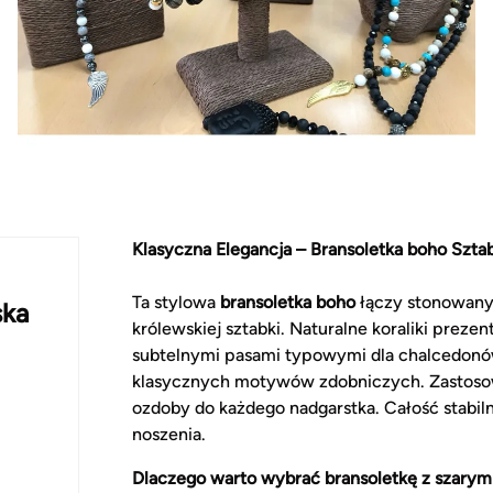
Klasyczna Elegancja – Bransoletka boho Szta
Ta stylowa
bransoletka boho
łączy stonowany
ska
królewskiej sztabki. Naturalne koraliki prezen
subtelnymi pasami typowymi dla chalcedonów.
klasycznych motywów zdobniczych. Zastos
ozdoby do każdego nadgarstka. Całość stabiln
noszenia.
Dlaczego warto wybrać bransoletkę z szary