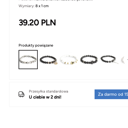
Wymiary:
8 x 1 cm
39.20
PLN
Produkty powiązane
Przesyłka standardowa
Za darmo od 15
U ciebie w 2 dni!