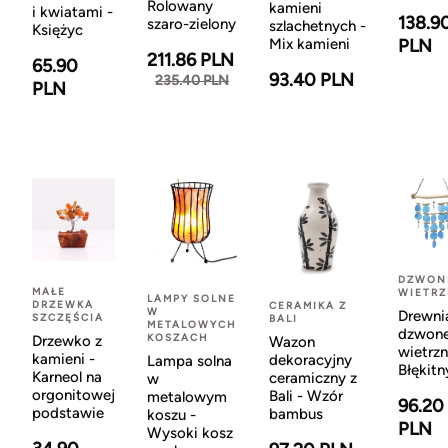
Rolowany
kamieni
i kwiatami -
138.9
szaro-zielony
szlachetnych -
Księżyc
Mix kamieni
PLN
211.86 PLN
65.90
93.40 PLN
235.40 PLN
PLN
DZWON
MAŁE
WIETR
LAMPY SOLNE
DRZEWKA
CERAMIKA Z
W
Drewni
SZCZĘŚCIA
BALI
METALOWYCH
dzwon
KOSZACH
Drzewko z
Wazon
wietrzn
kamieni -
dekoracyjny
Lampa solna
Błękitn
Karneol na
ceramiczny z
w
orgonitowej
Bali - Wzór
metalowym
96.20
podstawie
bambus
koszu -
PLN
Wysoki kosz