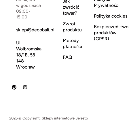
Jak
Prywatności
w godzinach
zwrócić
09:00-
towar?
Polityka cookies
15:00
Zwrot
Bezpieczeństwo
sklep@decobali.pl
produktu
produktów
(GPSR)
Metody
Ul.
płatności
Wolbromska
18/1B, 53-
FAQ
148
Wrocław
2026 © Copyright.
Sklepy internetowe Selesto