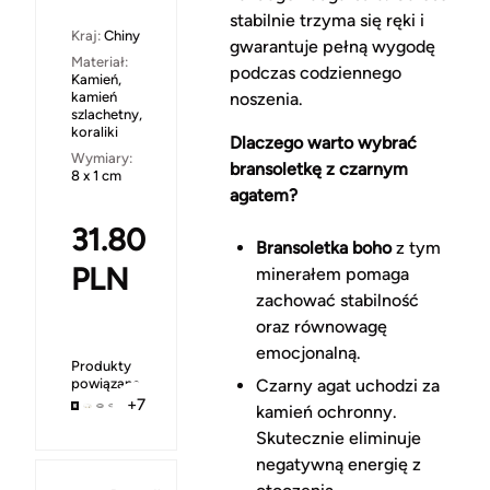
stabilnie trzyma się ręki i
Kraj:
Chiny
gwarantuje pełną wygodę
Materiał:
podczas codziennego
Kamień,
kamień
noszenia.
szlachetny,
koraliki
Dlaczego warto wybrać
Wymiary:
bransoletkę z czarnym
8 x 1 cm
agatem?
31.80
Bransoletka boho
z tym
PLN
minerałem pomaga
zachować stabilność
oraz równowagę
emocjonalną.
Produkty
powiązane
Czarny agat uchodzi za
+7
kamień ochronny.
Skutecznie eliminuje
negatywną energię z