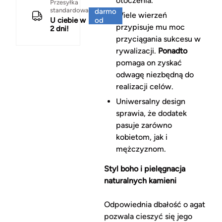
otoczenia.
Za
Przesyłka
standardowa
darmo
Wiele wierzeń
U ciebie w
od
przypisuje mu moc
2 dni!
150 zł
przyciągania sukcesu w
rywalizacji.
Ponadto
pomaga on zyskać
odwagę niezbędną do
realizacji celów.
Uniwersalny design
sprawia, że dodatek
pasuje zarówno
kobietom, jak i
mężczyznom.
Styl boho i pielęgnacja
naturalnych kamieni
Odpowiednia dbałość o agat
pozwala cieszyć się jego