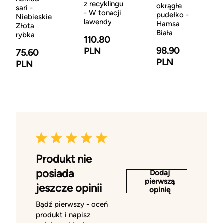
z recyklingu
okrągłe
sari -
- W tonacji
pudełko -
Niebieskie
lawendy
Hamsa
Złota
Biała
rybka
110.80
98.90
PLN
75.60
PLN
PLN
Produkt nie
posiada
Dodaj
pierwszą
jeszcze opinii
opinię
Bądź pierwszy - oceń
produkt i napisz