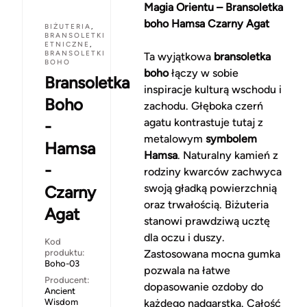
Magia Orientu – Bransoletka
boho Hamsa Czarny Agat
BIŻUTERIA
,
BRANSOLETKI
ETNICZNE
,
BRANSOLETKI
Ta wyjątkowa
bransoletka
BOHO
boho
łączy w sobie
Bransoletka
inspiracje kulturą wschodu i
Boho
zachodu. Głęboka czerń
agatu kontrastuje tutaj z
-
metalowym
symbolem
Hamsa
Hamsa
. Naturalny kamień z
-
rodziny kwarców zachwyca
swoją gładką powierzchnią
Czarny
oraz trwałością. Biżuteria
Agat
stanowi prawdziwą ucztę
dla oczu i duszy.
Kod
produktu:
Zastosowana mocna gumka
Boho-03
pozwala na łatwe
Producent:
dopasowanie ozdoby do
Ancient
Wisdom
każdego nadgarstka. Całość