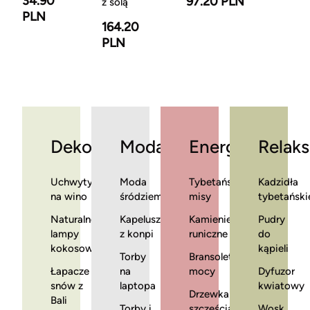
34.90
97.20 PLN
z solą
PLN
164.20
PLN
Dekoracje
Moda
Energia
Relaks
Uchwyty
Moda
Tybetańskie
Kadzidła
na wino
śródziemnomorska
misy
tybetański
Naturalne
Kapelusze
Kamienie
Pudry
lampy
z konpi
runiczne
do
kokosowe
kąpieli
Torby
Bransoletki
Łapacze
na
mocy
Dyfuzor
snów z
laptopa
kwiatowy
Drzewka
Bali
Torby i
szczęścia
Wosk