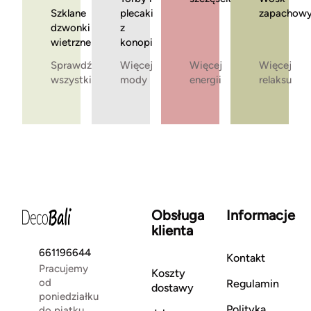
Szklane
plecaki
zapachow
dzwonki
z
wietrzne
konopi
Sprawdź
Więcej
Więcej
Więcej
wszystkie
mody
energii
relaksu
Obsługa
Informacje
klienta
661196644
Kontakt
Pracujemy
Koszty
od
Regulamin
dostawy
poniedziałku
Polityka
do piątku