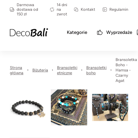
Darmowa
14 dni
dostawa od
na
Kontakt
Regulamin
150 zł
zwrot
Kategorie
Wyprzedaże
Bransoletka
Boho -
Strona
Bransoletki
Bransoletki
Biżuteria
Hamsa -
główna
etniczne
boho
Czarny
Agat