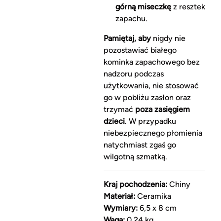
górną miseczkę
z resztek
zapachu.
Pamiętaj, aby
nigdy nie
pozostawiać białego
kominka zapachowego bez
nadzoru podczas
użytkowania, nie stosować
go w pobliżu zasłon oraz
trzymać
poza zasięgiem
dzieci
. W przypadku
niebezpiecznego płomienia
natychmiast zgaś go
wilgotną szmatką.
Kraj pochodzenia:
Chiny
Materiał:
Ceramika
Wymiary:
6,5 x 8 cm
Waga:
0,24 kg