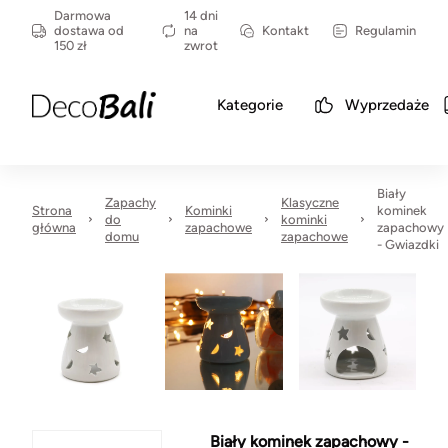
Darmowa
14 dni
dostawa od
na
Kontakt
Regulamin
150 zł
zwrot
Kategorie
Wyprzedaże
Biały
Zapachy
Klasyczne
Strona
Kominki
kominek
do
kominki
główna
zapachowe
zapachowy
domu
zapachowe
- Gwiazdki
Biały kominek zapachowy -