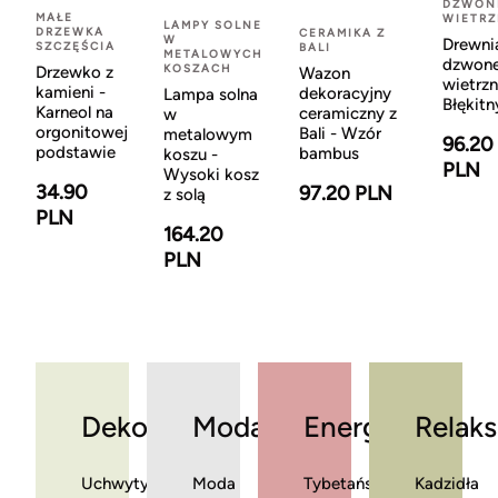
DZWON
MAŁE
WIETR
LAMPY SOLNE
DRZEWKA
CERAMIKA Z
W
Drewni
SZCZĘŚCIA
BALI
METALOWYCH
dzwon
KOSZACH
Drzewko z
Wazon
wietrzn
kamieni -
dekoracyjny
Lampa solna
Błękitn
Karneol na
ceramiczny z
w
orgonitowej
Bali - Wzór
metalowym
96.20
podstawie
bambus
koszu -
PLN
Wysoki kosz
34.90
97.20 PLN
z solą
PLN
164.20
PLN
Dekoracje
Moda
Energia
Relaks
Uchwyty
Moda
Tybetańskie
Kadzidła