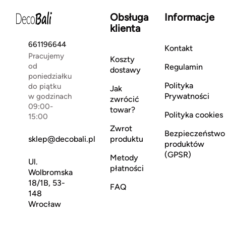
Obsługa
Informacje
klienta
661196644
Kontakt
Pracujemy
Koszty
od
Regulamin
dostawy
poniedziałku
Polityka
do piątku
Jak
Prywatności
w godzinach
zwrócić
09:00-
towar?
Polityka cookies
15:00
Zwrot
Bezpieczeństwo
sklep@decobali.pl
produktu
produktów
(GPSR)
Metody
Ul.
płatności
Wolbromska
18/1B, 53-
FAQ
148
Wrocław