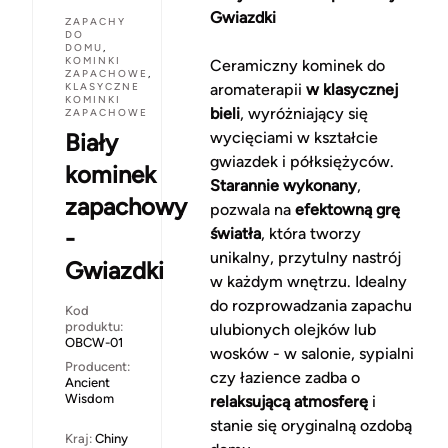
Gwiazdki
ZAPACHY
DO
DOMU
,
KOMINKI
Ceramiczny kominek do
ZAPACHOWE
,
KLASYCZNE
aromaterapii
w klasycznej
KOMINKI
bieli
, wyróżniający się
ZAPACHOWE
Biały
wycięciami w kształcie
gwiazdek i półksiężyców.
kominek
Starannie wykonany
,
zapachowy
pozwala na
efektowną grę
-
światła
, która tworzy
unikalny, przytulny nastrój
Gwiazdki
w każdym wnętrzu. Idealny
do rozprowadzania zapachu
Kod
produktu:
ulubionych olejków lub
OBCW-01
wosków - w salonie, sypialni
Producent:
czy łazience zadba o
Ancient
Wisdom
relaksującą atmosferę
i
stanie się oryginalną ozdobą
Kraj:
Chiny