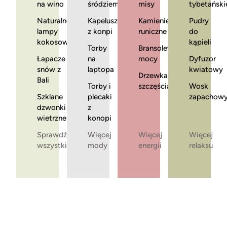
na wino
śródziemnomorska
misy
tybetański
Naturalne
Kapelusze
Kamienie
Pudry
lampy
z konpi
runiczne
do
kokosowe
kąpieli
Torby
Bransoletki
Łapacze
na
mocy
Dyfuzor
snów z
laptopa
kwiatowy
Drzewka
Bali
Torby i
szczęścia
Wosk
Szklane
plecaki
zapachow
dzwonki
z
wietrzne
konopi
Sprawdź
Więcej
Więcej
Więcej
wszystkie
mody
energii
relaksu