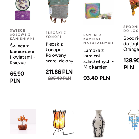
SPODNI
ŚWIECE
DO JOG
PLECAKI Z
SOJOWE Z
LAMPKI Z
KONOPI
Spodni
KAMIENIAMI
KAMIENI
NATURALNYCH
do jogi
Plecak z
Świeca z
Orange
konopi -
Lampka z
kamieniami
Rolowany
kamieni
i kwiatami -
138.9
szaro-zielony
szlachetnych -
Księżyc
Mix kamieni
PLN
211.86 PLN
65.90
93.40 PLN
235.40 PLN
PLN