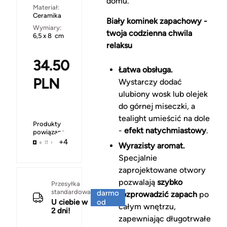
domu.
Materiał:
Ceramika
Biały kominek zapachowy -
Wymiary:
twoja codzienna chwila
6,5 x 8 cm
relaksu
34.50
Łatwa obsługa.
PLN
Wystarczy dodać
ulubiony wosk lub olejek
do górnej miseczki, a
tealight umieścić na dole
Produkty
-
efekt natychmiastowy
.
powiązane
+4
Wyrazisty aromat.
Specjalnie
zaprojektowane otwory
pozwalają
szybko
Za
Przesyłka
standardowa
darmo
rozprowadzić zapach
po
U ciebie w
od
całym wnętrzu,
2 dni!
150 zł
zapewniając długotrwałe