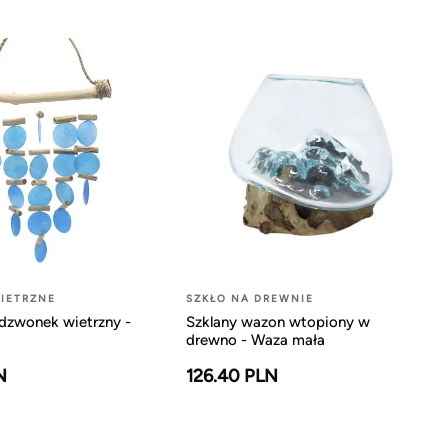
IETRZNE
SZKŁO NA DREWNIE
dzwonek wietrzny -
Szklany wazon wtopiony w
drewno - Waza mała
N
126.40 PLN