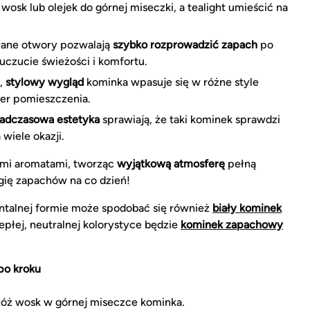
osk lub olejek do górnej miseczki, a tealight umieścić na
wane otwory pozwalają
szybko rozprowadzić zapach
po
uczucie świeżości i komfortu.
,
stylowy wygląd
kominka wpasuje się w różne style
ter pomieszczenia.
adczasowa estetyka
sprawiają, że taki kominek sprawdzi
wiele okazji.
ymi aromatami, tworząc
wyjątkową atmosferę
pełną
magię zapachów na co dzień!
ntalnej formie może spodobać się również
biały kominek
epłej, neutralnej kolorystyce będzie
kominek zapachowy
po kroku
łóż wosk w górnej miseczce kominka.