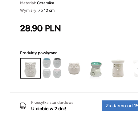
Materiał:
Ceramika
Wymiary:
7 x 10 cm
28.90
PLN
Produkty powiązane
Przesyłka standardowa
Za darmo od 15
U ciebie w 2 dni!