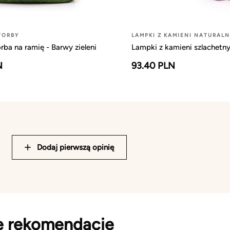
TORBY
LAMPKI Z KAMIENI NATURAL
rba na ramię - Barwy zieleni
Lampki z kamieni szlachetny
N
93.40 PLN
Dodaj pierwszą opinię
e rekomendacje