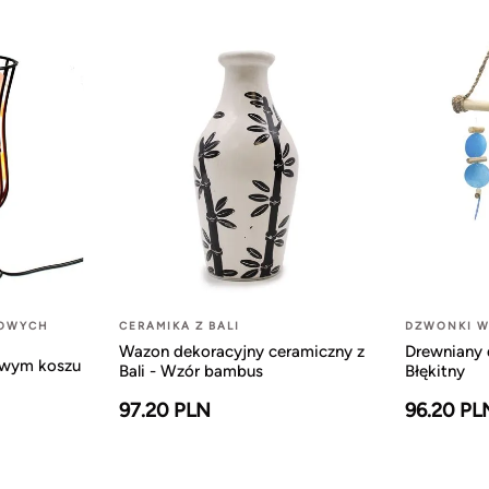
LOWYCH
CERAMIKA Z BALI
DZWONKI W
Wazon dekoracyjny ceramiczny z
Drewniany 
owym koszu
Bali - Wzór bambus
Błękitny
97.20 PLN
96.20 PL