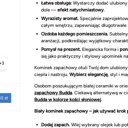
Łatwa obsługa:
Wystarczy dodać ulubiony w
dole —
efekt natychmiastowy
.
Wyrazisty aromat.
Specjalnie zaprojekto
całym wnętrzu, zapewniając długotrwałe 
Ozdoba każdego pomieszczenia.
Subtelny
aranżacji, podkreślając wyjątkowy charak
Pomysł na prezent.
Elegancka forma i
pon
się jako praktyczny i stylowy upominek na 
+3
Kominek zapachowy otuli Twój dom ulubion
ciepła i nastroju.
Wybierz elegancję
, styl i 
Osobom poszukującym białej ceramiki w orie
zapachowy Budda
. Ciekawą alternatywą w ci
0 zł
Budda w kolorze kości słoniowej
.
Biały kominek zapachowy – jak używać krok 
Dodaj zapach.
Wlej wybrany olejek lub po