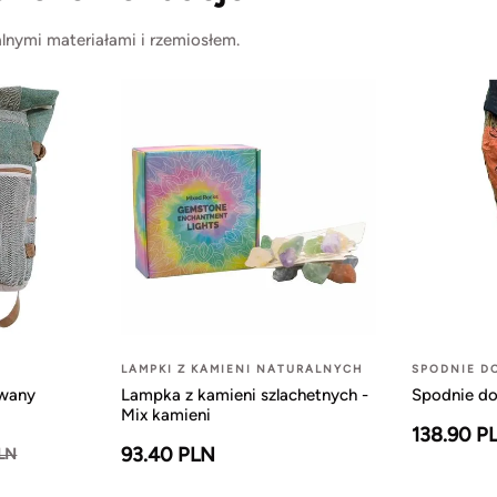
lnymi materiałami i rzemiosłem.
LAMPKI Z KAMIENI NATURALNYCH
SPODNIE D
owany
Lampka z kamieni szlachetnych -
Spodnie do
Mix kamieni
138.90 P
93.40 PLN
PLN