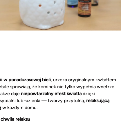
ii
w ponadczasowej bieli
, urzeka oryginalnym kształtem
tale sprawiają, że kominek nie tylko wypełnia wnętrze
także daje
niepowtarzalny efekt światła
dzięki
ypialni lub łazienki — tworzy przytulną,
relaksującą
ę
w każdym domu.
chwila relaksu