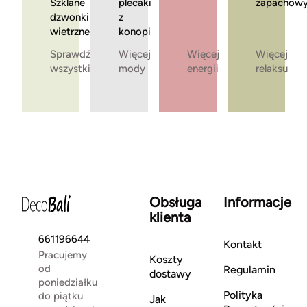
Szklane
plecaki
zapachow
dzwonki
z
wietrzne
konopi
Sprawdź
Więcej
Więcej
Więcej
wszystkie
mody
energii
relaksu
Obsługa
Informacje
klienta
661196644
Kontakt
Pracujemy
Koszty
od
Regulamin
dostawy
poniedziałku
Polityka
do piątku
Jak