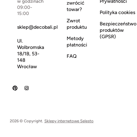
Prywatności
w godzinach
zwrócić
09:00-
towar?
Polityka cookies
15:00
Zwrot
Bezpieczeństwo
sklep@decobali.pl
produktu
produktów
(GPSR)
Metody
Ul.
płatności
Wolbromska
18/1B, 53-
FAQ
148
Wrocław
2026 © Copyright.
Sklepy internetowe Selesto