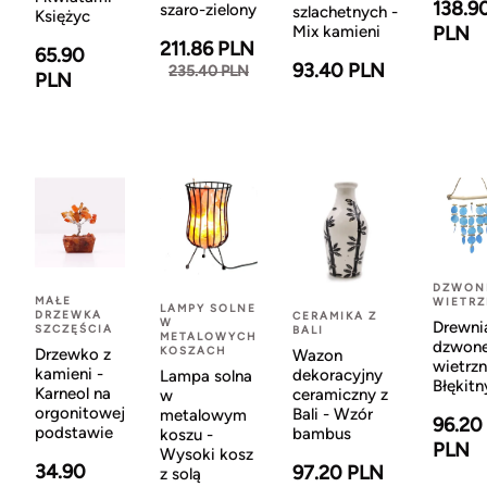
138.9
szaro-zielony
szlachetnych -
Księżyc
Mix kamieni
PLN
211.86 PLN
65.90
93.40 PLN
235.40 PLN
PLN
DZWON
MAŁE
WIETR
LAMPY SOLNE
DRZEWKA
CERAMIKA Z
W
Drewni
SZCZĘŚCIA
BALI
METALOWYCH
dzwon
KOSZACH
Drzewko z
Wazon
wietrzn
kamieni -
dekoracyjny
Lampa solna
Błękitn
Karneol na
ceramiczny z
w
orgonitowej
Bali - Wzór
metalowym
96.20
podstawie
bambus
koszu -
PLN
Wysoki kosz
34.90
97.20 PLN
z solą