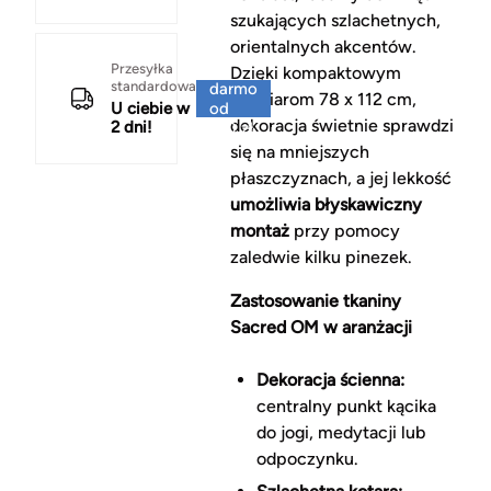
szukających szlachetnych,
orientalnych akcentów.
Za
Przesyłka
Dzięki kompaktowym
standardowa
darmo
wymiarom 78 x 112 cm,
U ciebie w
od
dekoracja świetnie sprawdzi
2 dni!
150 zł
się na mniejszych
płaszczyznach, a jej lekkość
umożliwia błyskawiczny
montaż
przy pomocy
zaledwie kilku pinezek.
Zastosowanie tkaniny
Sacred OM w aranżacji
Dekoracja ścienna:
centralny punkt kącika
do jogi, medytacji lub
odpoczynku.