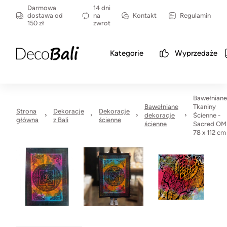
Darmowa
14 dni
dostawa od
na
Kontakt
Regulamin
150 zł
zwrot
Kategorie
Wyprzedaże
Bawełniane
Bawełniane
Tkaniny
Strona
Dekoracje
Dekoracje
dekoracje
Ścienne -
główna
z Bali
ścienne
ścienne
Sacred OM
78 x 112 cm