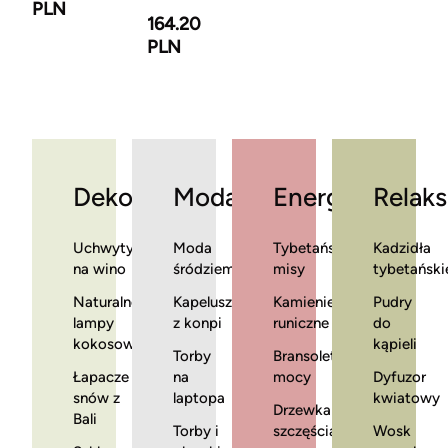
PLN
164.20
PLN
Dekoracje
Moda
Energia
Relaks
Uchwyty
Moda
Tybetańskie
Kadzidła
na wino
śródziemnomorska
misy
tybetański
Naturalne
Kapelusze
Kamienie
Pudry
lampy
z konpi
runiczne
do
kokosowe
kąpieli
Torby
Bransoletki
Łapacze
na
mocy
Dyfuzor
snów z
laptopa
kwiatowy
Drzewka
Bali
Torby i
szczęścia
Wosk