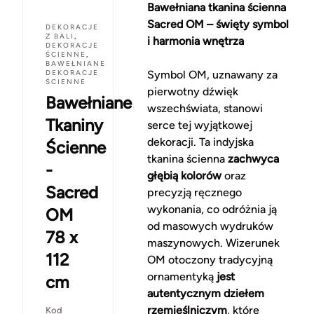
Bawełniana tkanina ścienna
Sacred OM – święty symbol
DEKORACJE
Z BALI
,
i harmonia wnętrza
DEKORACJE
ŚCIENNE
,
BAWEŁNIANE
DEKORACJE
Symbol OM, uznawany za
ŚCIENNE
pierwotny dźwięk
Bawełniane
wszechświata, stanowi
Tkaniny
serce tej wyjątkowej
dekoracji. Ta indyjska
Ścienne
tkanina ścienna
zachwyca
-
głębią kolorów
oraz
Sacred
precyzją ręcznego
wykonania, co odróżnia ją
OM
od masowych wydruków
78 x
maszynowych. Wizerunek
112
OM otoczony tradycyjną
ornamentyką
jest
cm
autentycznym dziełem
rzemieślniczym
, które
Kod