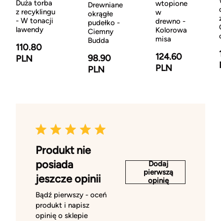
Duża torba
wtopione
Drewniane
z recyklingu
w
okrągłe
- W tonacji
drewno -
pudełko -
lawendy
Kolorowa
Ciemny
misa
Budda
110.80
124.60
98.90
PLN
PLN
PLN
Produkt nie
posiada
Dodaj
pierwszą
jeszcze opinii
opinię
Bądź pierwszy - oceń
produkt i napisz
opinię o sklepie