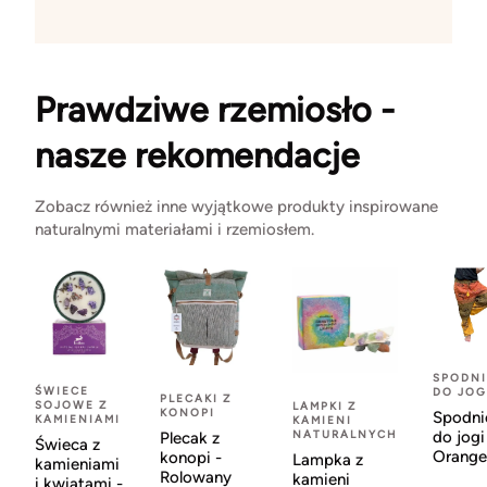
Prawdziwe rzemiosło -
nasze rekomendacje
Zobacz również inne wyjątkowe produkty inspirowane
naturalnymi materiałami i rzemiosłem.
SPODNI
ŚWIECE
DO JOG
PLECAKI Z
SOJOWE Z
LAMPKI Z
KONOPI
Spodni
KAMIENIAMI
KAMIENI
NATURALNYCH
do jogi
Plecak z
Świeca z
Orange
konopi -
Lampka z
kamieniami
Rolowany
kamieni
i kwiatami -