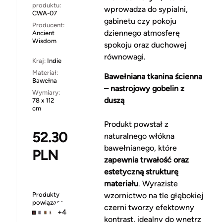
produktu:
wprowadza do sypialni,
CWA-07
gabinetu czy pokoju
Producent:
dziennego atmosferę
Ancient
Wisdom
spokoju oraz duchowej
równowagi.
Kraj:
Indie
Materiał:
Bawełniana tkanina ścienna
Bawełna
– nastrojowy gobelin z
Wymiary:
duszą
78 x 112
cm
Produkt powstał z
52.30
naturalnego włókna
bawełnianego, które
PLN
zapewnia trwałość oraz
estetyczną strukturę
materiału
. Wyraziste
Produkty
wzornictwo na tle głębokiej
powiązane
czerni tworzy efektowny
+4
kontrast, idealny do wnętrz