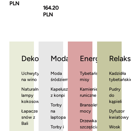
PLN
164.20
PLN
Dekoracje
Moda
Energia
Relaks
Uchwyty
Moda
Tybetańskie
Kadzidła
na wino
śródziemnomorska
misy
tybetański
Naturalne
Kapelusze
Kamienie
Pudry
lampy
z konpi
runiczne
do
kokosowe
kąpieli
Torby
Bransoletki
Łapacze
na
mocy
Dyfuzor
snów z
laptopa
kwiatowy
Drzewka
Bali
Torby i
szczęścia
Wosk