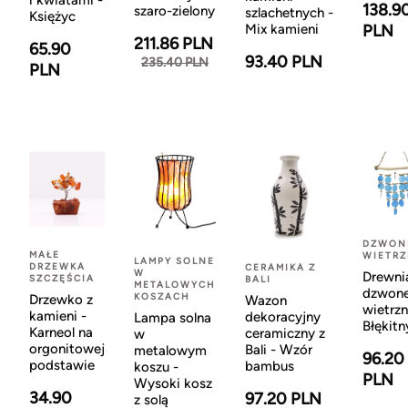
i kwiatami -
138.9
szaro-zielony
szlachetnych -
Księżyc
Mix kamieni
PLN
211.86 PLN
65.90
93.40 PLN
235.40 PLN
PLN
DZWON
MAŁE
WIETR
LAMPY SOLNE
DRZEWKA
CERAMIKA Z
W
Drewni
SZCZĘŚCIA
BALI
METALOWYCH
dzwon
KOSZACH
Drzewko z
Wazon
wietrzn
kamieni -
dekoracyjny
Lampa solna
Błękitn
Karneol na
ceramiczny z
w
orgonitowej
Bali - Wzór
metalowym
96.20
podstawie
bambus
koszu -
PLN
Wysoki kosz
34.90
97.20 PLN
z solą