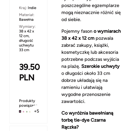
poszczególne egzemplarze
Kraj:
Indie
mogą nieznacznie różnić się
Materiał:
od siebie.
Bawełna
Wymiary:
Pojemny fason
o wymiarach
38 x 42 x
12 cm,
38 x 42 x 12 cm
pozwala
długość
zabrać zakupy, książki,
uchwytu
33 cm
kosmetyczkę lub akcesoria
potrzebne podczas wyjścia
39.50
na plażę.
Szerokie uchwyty
o długości około 33 cm
PLN
dobrze układają się na
ramieniu i ułatwiają
wygodne przenoszenie
Produkty
zawartości.
powiązane
+5
Co wyróżnia bawełnianą
torbę tie-dye Czarna
Rączka?