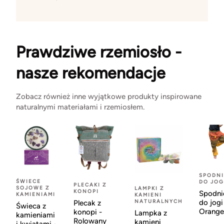
Prawdziwe rzemiosło -
nasze rekomendacje
Zobacz również inne wyjątkowe produkty inspirowane
naturalnymi materiałami i rzemiosłem.
SPODNI
ŚWIECE
DO JOG
PLECAKI Z
SOJOWE Z
LAMPKI Z
KONOPI
Spodni
KAMIENIAMI
KAMIENI
NATURALNYCH
do jogi
Plecak z
Świeca z
Orange
konopi -
Lampka z
kamieniami
Rolowany
kamieni