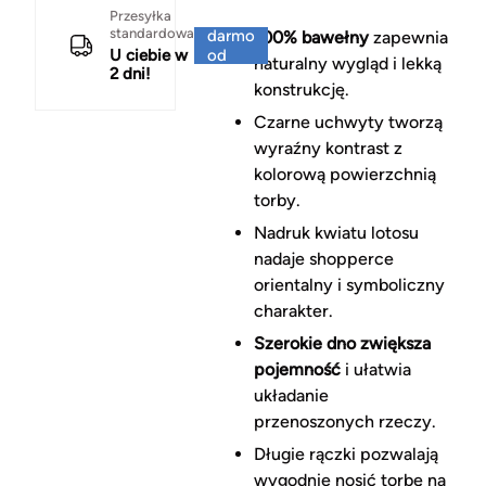
Za
Przesyłka
standardowa
darmo
100% bawełny
zapewnia
U ciebie w
od
naturalny wygląd i lekką
2 dni!
150 zł
konstrukcję.
Czarne uchwyty tworzą
wyraźny kontrast z
kolorową powierzchnią
torby.
Nadruk kwiatu lotosu
nadaje shopperce
orientalny i symboliczny
charakter.
Szerokie dno zwiększa
pojemność
i ułatwia
układanie
przenoszonych rzeczy.
Długie rączki pozwalają
wygodnie nosić torbę na