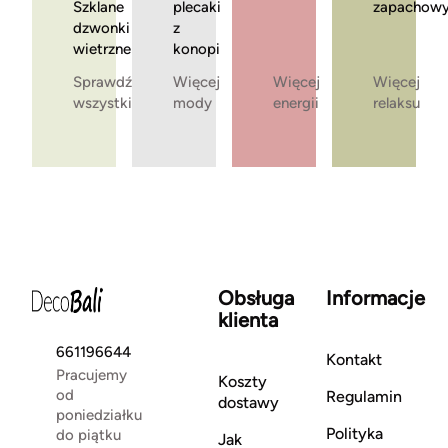
Szklane
plecaki
zapachow
dzwonki
z
wietrzne
konopi
Sprawdź
Więcej
Więcej
Więcej
wszystkie
mody
energii
relaksu
Obsługa
Informacje
klienta
661196644
Kontakt
Pracujemy
Koszty
od
Regulamin
dostawy
poniedziałku
Polityka
do piątku
Jak