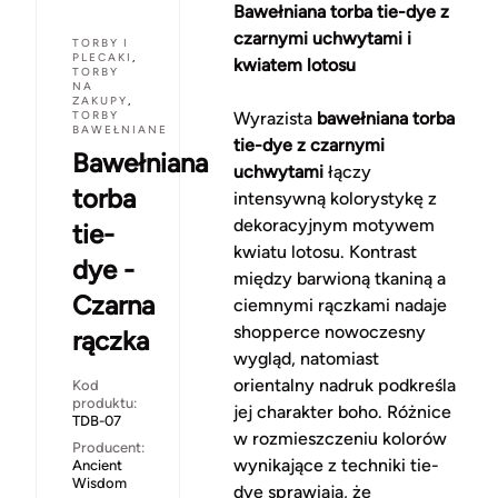
Bawełniana torba tie-dye z
czarnymi uchwytami i
TORBY I
PLECAKI
,
kwiatem lotosu
TORBY
NA
ZAKUPY
,
TORBY
Wyrazista
bawełniana torba
BAWEŁNIANE
tie-dye z czarnymi
Bawełniana
uchwytami
łączy
torba
intensywną kolorystykę z
dekoracyjnym motywem
tie-
kwiatu lotosu. Kontrast
dye -
między barwioną tkaniną a
Czarna
ciemnymi rączkami nadaje
shopperce nowoczesny
rączka
wygląd, natomiast
orientalny nadruk podkreśla
Kod
produktu:
jej charakter boho. Różnice
TDB-07
w rozmieszczeniu kolorów
Producent:
wynikające z techniki tie-
Ancient
Wisdom
dye sprawiają, że