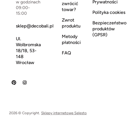
Prywatności
w godzinach
zwrócić
09:00-
towar?
Polityka cookies
15:00
Zwrot
Bezpieczeństwo
sklep@decobali.pl
produktu
produktów
(GPSR)
Metody
Ul.
płatności
Wolbromska
18/1B, 53-
FAQ
148
Wrocław
2026 © Copyright.
Sklepy internetowe Selesto