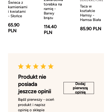
DEKORACYJNE
Świeca z
torebka na
Taca w
kamieniami
ramię -
kształcie
i kwiatami
Barwy
Hamsy -
- Słońce
brązu
Hamsa Biała
65.90
114.40
85.90 PLN
PLN
PLN
Produkt nie
posiada
Dodaj
pierwszą
jeszcze opinii
opinię
Bądź pierwszy - oceń
produkt i napisz
opinię o sklepie