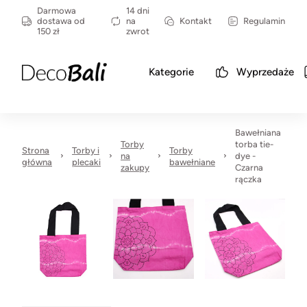
Darmowa
14 dni
dostawa od
na
Kontakt
Regulamin
150 zł
zwrot
Kategorie
Wyprzedaże
Bawełniana
Torby
torba tie-
Strona
Torby i
Torby
na
dye -
główna
plecaki
bawełniane
zakupy
Czarna
rączka