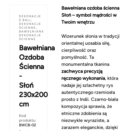
Bawełniana ozdoba ścienna
Słoń – symbol mądrości w
DEKORACJE
Z BALI
,
Twoim wnętrzu
DEKORACJE
ŚCIENNE
,
BAWEŁNIANE
DEKORACJE
Wizerunek słonia w tradycji
ŚCIENNE
orientalnej uosabia siłę,
Bawełniana
cierpliwość oraz
Ozdoba
pomyślność. Ta
monumentalna tkanina
Ścienna
zachwyca precyzją
-
ręcznego wykonania
, która
Słoń
nadaje jej szlachetny rys
autentycznego rzemiosła
230x200
prosto z Indii. Czarno-biała
cm
kompozycja sprawia, że
etniczne zdobienia są
Kod
niezwykle wyraziste, a
produktu:
BWCB-02
zarazem eleganckie, dzięki