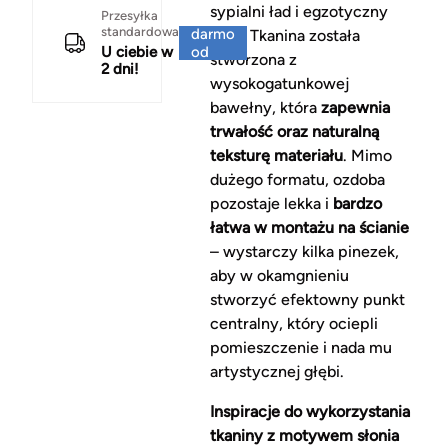
sypialni ład i egzotyczny
Za
Przesyłka
standardowa
darmo
szyk. Tkanina została
U ciebie w
od
stworzona z
2 dni!
150 zł
wysokogatunkowej
bawełny, która
zapewnia
trwałość oraz naturalną
teksturę materiału
. Mimo
dużego formatu, ozdoba
pozostaje lekka i
bardzo
łatwa w montażu na ścianie
– wystarczy kilka pinezek,
aby w okamgnieniu
stworzyć efektowny punkt
centralny, który ociepli
pomieszczenie i nada mu
artystycznej głębi.
Inspiracje do wykorzystania
tkaniny z motywem słonia