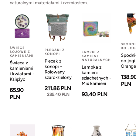
naturalnymi materiałami i rzemiosłem.
SPODNI
ŚWIECE
DO JOG
PLECAKI Z
SOJOWE Z
LAMPKI Z
KONOPI
Spodni
KAMIENIAMI
KAMIENI
NATURALNYCH
do jogi
Plecak z
Świeca z
Orange
konopi -
Lampka z
kamieniami
Rolowany
kamieni
i kwiatami -
138.9
szaro-zielony
szlachetnych -
Księżyc
Mix kamieni
PLN
211.86 PLN
65.90
93.40 PLN
235.40 PLN
PLN