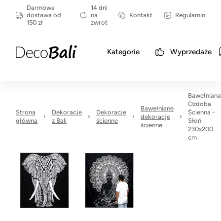
Darmowa
14 dni
dostawa od
na
Kontakt
Regulamin
150 zł
zwrot
Kategorie
Wyprzedaże
Bawełniana
Ozdoba
Bawełniane
Strona
Dekoracje
Dekoracje
Ścienna -
dekoracje
główna
z Bali
ścienne
Słoń
ścienne
230x200
cm