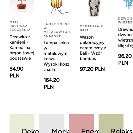
DZWON
MAŁE
WIETR
LAMPY SOLNE
DRZEWKA
CERAMIKA Z
W
Drewni
SZCZĘŚCIA
BALI
METALOWYCH
dzwon
KOSZACH
Drzewko z
Wazon
wietrzn
kamieni -
dekoracyjny
Lampa solna
Błękitn
Karneol na
ceramiczny z
w
orgonitowej
Bali - Wzór
metalowym
96.20
podstawie
bambus
koszu -
PLN
Wysoki kosz
34.90
97.20 PLN
z solą
PLN
164.20
PLN
Dekoracje
Moda
Energia
Relaks