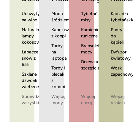
Uchwyty
Moda
Tybetańskie
Kadzidła
na wino
śródziemnomorska
misy
tybetański
Naturalne
Kapelusze
Kamienie
Pudry
lampy
z konpi
runiczne
do
kokosowe
kąpieli
Torby
Bransoletki
Łapacze
na
mocy
Dyfuzor
snów z
laptopa
kwiatowy
Drzewka
Bali
Torby i
szczęścia
Wosk
Szklane
plecaki
zapachow
dzwonki
z
wietrzne
konopi
Sprawdź
Więcej
Więcej
Więcej
wszystkie
mody
energii
relaksu