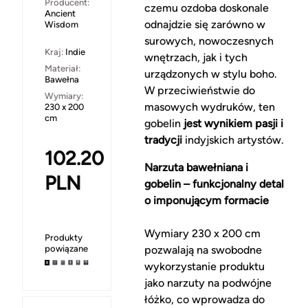
Producent:
czemu ozdoba doskonale
Ancient
odnajdzie się zarówno w
Wisdom
surowych, nowoczesnych
Kraj:
Indie
wnętrzach, jak i tych
Materiał:
urządzonych w stylu boho.
Bawełna
W przeciwieństwie do
Wymiary:
masowych wydruków, ten
230 x 200
cm
gobelin
jest wynikiem pasji i
tradycji
indyjskich artystów.
102.20
Narzuta bawełniana i
PLN
gobelin – funkcjonalny detal
o imponującym formacie
Wymiary 230 x 200 cm
Produkty
powiązane
pozwalają na swobodne
wykorzystanie produktu
jako narzuty na podwójne
łóżko, co wprowadza do