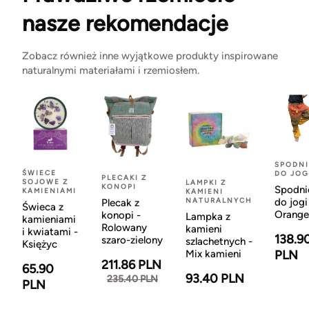
nasze rekomendacje
Zobacz również inne wyjątkowe produkty inspirowane
naturalnymi materiałami i rzemiosłem.
SPODNI
ŚWIECE
DO JOG
PLECAKI Z
SOJOWE Z
LAMPKI Z
KONOPI
Spodni
KAMIENIAMI
KAMIENI
NATURALNYCH
do jogi
Plecak z
Świeca z
Orange
konopi -
Lampka z
kamieniami
Rolowany
kamieni
i kwiatami -
138.9
szaro-zielony
szlachetnych -
Księżyc
Mix kamieni
PLN
211.86 PLN
65.90
93.40 PLN
235.40 PLN
PLN