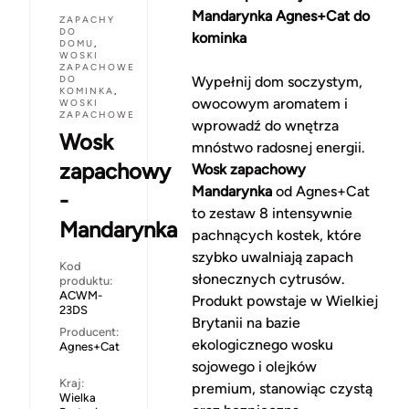
Mandarynka Agnes+Cat do
ZAPACHY
DO
kominka
DOMU
,
WOSKI
ZAPACHOWE
DO
Wypełnij dom soczystym,
KOMINKA
,
owocowym aromatem i
WOSKI
ZAPACHOWE
wprowadź do wnętrza
Wosk
mnóstwo radosnej energii.
zapachowy
Wosk zapachowy
Mandarynka
od Agnes+Cat
-
to zestaw 8 intensywnie
Mandarynka
pachnących kostek, które
szybko uwalniają zapach
Kod
słonecznych cytrusów.
produktu:
ACWM-
Produkt powstaje w Wielkiej
23DS
Brytanii na bazie
Producent:
ekologicznego wosku
Agnes+Cat
sojowego i olejków
Kraj:
premium, stanowiąc czystą
Wielka