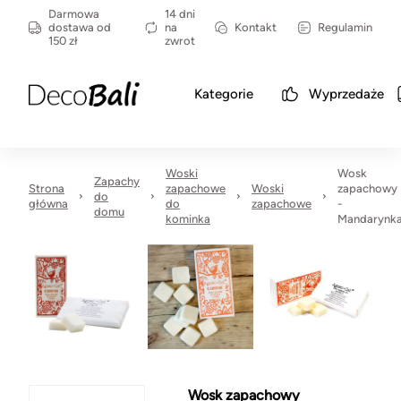
Darmowa
14 dni
dostawa od
na
Kontakt
Regulamin
150 zł
zwrot
Kategorie
Wyprzedaże
Woski
Wosk
Zapachy
Strona
zapachowe
Woski
zapachowy
do
główna
do
zapachowe
-
domu
kominka
Mandarynk
Wosk zapachowy