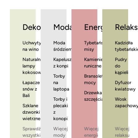
Dekoracje
Moda
Energia
Relaks
Uchwyty
Moda
Tybetańskie
Kadzidła
na wino
śródziemnomorska
misy
tybetański
Naturalne
Kapelusze
Kamienie
Pudry
lampy
z konpi
runiczne
do
kokosowe
kąpieli
Torby
Bransoletki
Łapacze
na
mocy
Dyfuzor
snów z
laptopa
kwiatowy
Drzewka
Bali
Torby i
szczęścia
Wosk
Szklane
plecaki
zapachow
dzwonki
z
wietrzne
konopi
Sprawdź
Więcej
Więcej
Więcej
wszystkie
mody
energii
relaksu