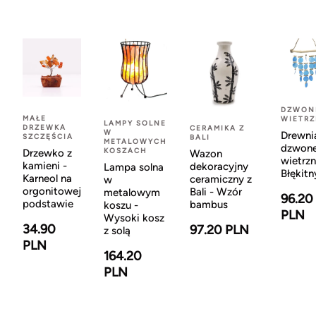
DZWON
MAŁE
WIETR
LAMPY SOLNE
DRZEWKA
CERAMIKA Z
W
Drewni
SZCZĘŚCIA
BALI
METALOWYCH
dzwon
KOSZACH
Drzewko z
Wazon
wietrzn
kamieni -
dekoracyjny
Lampa solna
Błękitn
Karneol na
ceramiczny z
w
orgonitowej
Bali - Wzór
metalowym
96.20
podstawie
bambus
koszu -
PLN
Wysoki kosz
34.90
97.20 PLN
z solą
PLN
164.20
PLN