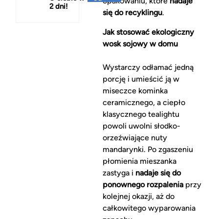
opakowaniu, które
nadaje
2 dni!
150 zł
się do recyklingu
.
Jak stosować ekologiczny
wosk sojowy w domu
Wystarczy odłamać jedną
porcję i umieścić ją w
miseczce kominka
ceramicznego, a ciepło
klasycznego tealightu
powoli uwolni słodko-
orzeźwiające nuty
mandarynki. Po zgaszeniu
płomienia mieszanka
zastyga i
nadaje się do
ponownego rozpalenia
przy
kolejnej okazji, aż do
całkowitego wyparowania