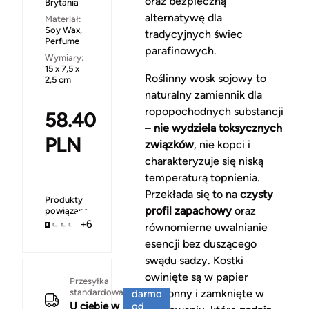
oraz bezpieczną
Brytania
alternatywę dla
Materiał:
Soy Wax,
tradycyjnych świec
Perfume
parafinowych.
Wymiary:
15 x 7,5 x
Roślinny wosk sojowy to
2,5 cm
naturalny zamiennik dla
ropopochodnych substancji
58.40
–
nie wydziela toksycznych
PLN
związków
, nie kopci i
charakteryzuje się niską
temperaturą topnienia.
Przekłada się to na
czysty
Produkty
profil zapachowy
oraz
powiązane
+6
równomierne uwalnianie
esencji bez duszącego
swądu sadzy. Kostki
owinięte są w papier
Za
Przesyłka
standardowa
ochronny i zamknięte w
darmo
U ciebie w
od