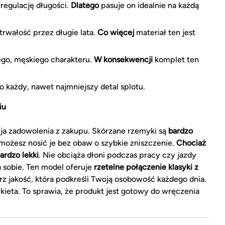
regulację długości.
Dlatego
pasuje on idealnie na każdą
rwałość przez długie lata.
Co więcej
materiał ten jest
ego, męskiego charakteru.
W konsekwencji
komplet ten
 każdy, nawet najmniejszy detal splotu.
iu
a zadowolenia z zakupu. Skórzane rzemyki są
bardzo
możesz nosić je bez obaw o szybkie zniszczenie.
Chociaż
ardzo lekki
. Nie obciąża dłoni podczas pracy czy jazdy
 sobie. Ten model oferuje
rzetelne połączenie klasyki z
rz jakość, która podkreśli Twoją osobowość każdego dnia.
ykieta. To sprawia, że produkt jest gotowy do wręczenia