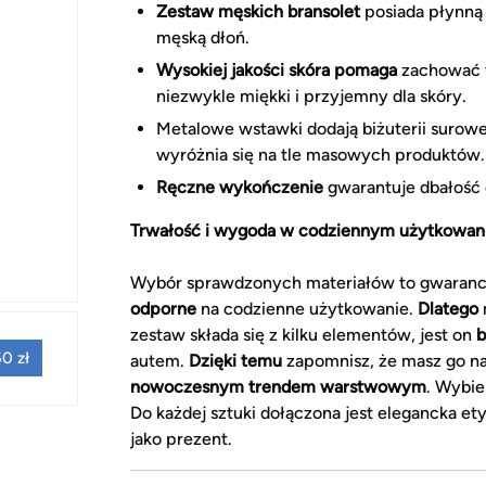
Zestaw męskich bransolet
posiada płynną 
męską dłoń.
Wysokiej jakości skóra pomaga
zachować t
niezwykle miękki i przyjemny dla skóry.
Metalowe wstawki dodają biżuterii surow
wyróżnia się na tle masowych produktów.
Ręczne wykończenie
gwarantuje dbałość o
Trwałość i wygoda w codziennym użytkowan
Wybór sprawdzonych materiałów to gwarancj
odporne
na codzienne użytkowanie.
Dlatego
zestaw składa się z kilku elementów, jest on
b
0 zł
autem.
Dzięki temu
zapomnisz, że masz go na
nowoczesnym trendem warstwowym
. Wybie
Do każdej sztuki dołączona jest elegancka et
jako prezent.