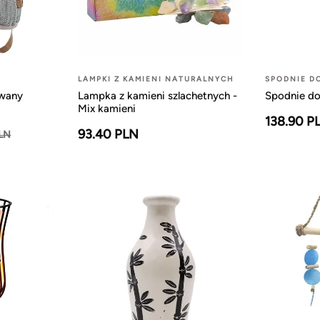
LAMPKI Z KAMIENI NATURALNYCH
SPODNIE D
owany
Lampka z kamieni szlachetnych -
Spodnie do
Mix kamieni
138.90 P
93.40 PLN
PLN