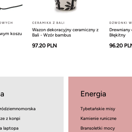
LOWYCH
CERAMIKA Z BALI
DZWONKI W
Wazon dekoracyjny ceramiczny z
Drewniany 
owym koszu
Bali - Wzór bambus
Błękitny
97.20 PLN
96.20 PL
a
Energia
ródziemnomorska
Tybetańskie misy
ze z konpi
Kamienie runiczne
a laptopa
Bransoletki mocy