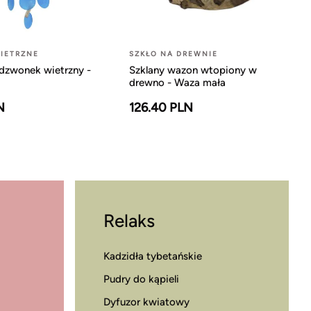
IETRZNE
SZKŁO NA DREWNIE
dzwonek wietrzny -
Szklany wazon wtopiony w
drewno - Waza mała
N
126.40 PLN
Relaks
Kadzidła tybetańskie
Pudry do kąpieli
Dyfuzor kwiatowy