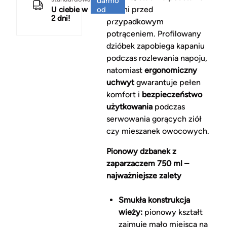
darmo
chroni przed
U ciebie w
od
2 dni!
150 zł
przypadkowym
potrąceniem. Profilowany
dzióbek zapobiega kapaniu
podczas rozlewania napoju,
natomiast
ergonomiczny
uchwyt
gwarantuje pełen
komfort i
bezpieczeństwo
użytkowania
podczas
serwowania gorących ziół
czy mieszanek owocowych.
Pionowy dzbanek z
zaparzaczem 750 ml –
najważniejsze zalety
Smukła konstrukcja
wieży:
pionowy kształt
zajmuje mało miejsca na