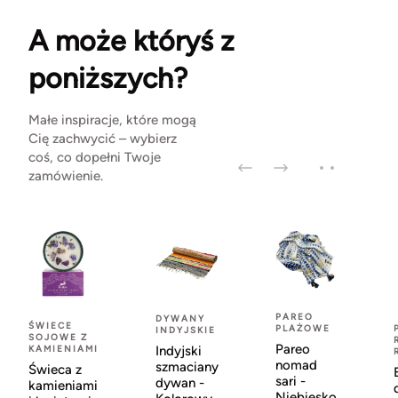
A może któryś z
poniższych?
Małe inspiracje, które mogą
Cię zachwycić – wybierz
coś, co dopełni Twoje
zamówienie.
PAREO
DYWANY
ŚWIECE
PLAŻOWE
INDYJSKIE
SOJOWE Z
Pareo
KAMIENIAMI
Indyjski
nomad
szmaciany
Świeca z
sari -
dywan -
kamieniami
Niebiesko