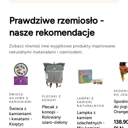
Prawdziwe rzemiosło -
nasze rekomendacje
Zobacz również inne wyjątkowe produkty inspirowane
naturalnymi materiałami i rzemiosłem.
SPODNI
ŚWIECE
DO JOG
PLECAKI Z
SOJOWE Z
LAMPKI Z
KONOPI
Spodni
KAMIENIAMI
KAMIENI
NATURALNYCH
do jogi
Plecak z
Świeca z
Orange
konopi -
Lampka z
kamieniami
Rolowany
kamieni
i kwiatami -
138.9
szaro-zielony
szlachetnych -
Księżyc