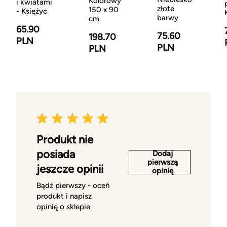
Kolorowy
i kwiatami
złote
150 x 90
- Księżyc
barwy
cm
65.90
75.60
198.70
PLN
PLN
PLN
Produkt nie
posiada
Dodaj
pierwszą
jeszcze opinii
opinię
Bądź pierwszy - oceń
produkt i napisz
opinię o sklepie