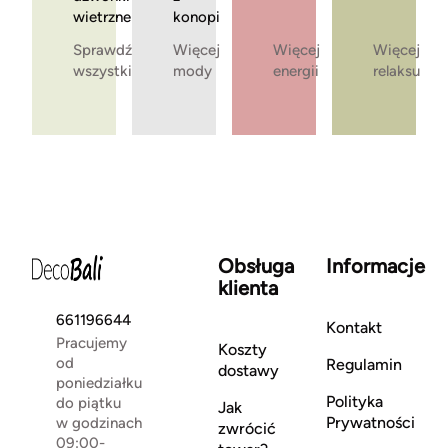
wietrzne
konopi
Sprawdź
Więcej
Więcej
Więcej
wszystkie
mody
energii
relaksu
Obsługa
Informacje
klienta
661196644
Kontakt
Pracujemy
Koszty
od
Regulamin
dostawy
poniedziałku
Polityka
do piątku
Jak
Prywatności
w godzinach
zwrócić
09:00-