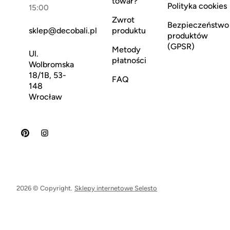
towar?
Polityka cookies
15:00
Zwrot
Bezpieczeństwo
sklep@decobali.pl
produktu
produktów
(GPSR)
Metody
Ul.
płatności
Wolbromska
18/1B, 53-
FAQ
148
Wrocław
2026 © Copyright.
Sklepy internetowe Selesto