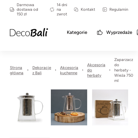
Darmowa
14 dni
dostawa od
na
Kontakt
Regulamin
150 zł
zwrot
Kategorie
Wyprzedaże
Zaparzacz
Akcesoria
do
Strona
Dekoracje
Akcesoria
do
herbaty -
główna
z Bali
kuchenne
herbaty
Wieża 750
ml