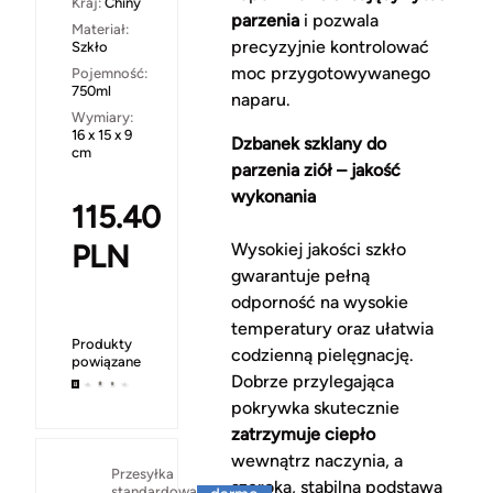
Kraj:
Chiny
parzenia
i pozwala
Materiał:
precyzyjnie kontrolować
Szkło
moc przygotowywanego
Pojemność:
750ml
naparu.
Wymiary:
16 x 15 x 9
Dzbanek szklany do
cm
parzenia ziół – jakość
wykonania
115.40
PLN
Wysokiej jakości szkło
gwarantuje pełną
odporność na wysokie
temperatury oraz ułatwia
Produkty
codzienną pielęgnację.
powiązane
Dobrze przylegająca
pokrywka skutecznie
zatrzymuje ciepło
wewnątrz naczynia, a
Za
Przesyłka
szeroka, stabilna podstawa
standardowa