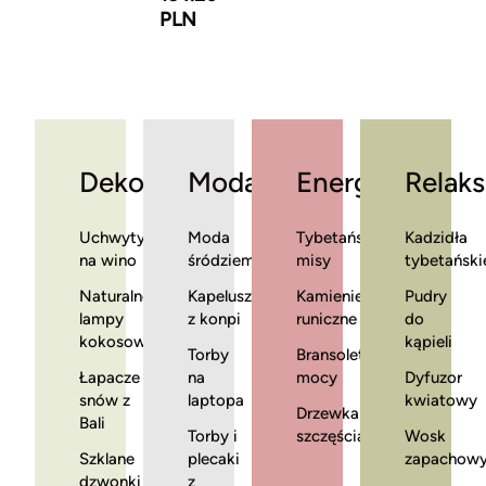
PLN
Dekoracje
Moda
Energia
Relaks
Uchwyty
Moda
Tybetańskie
Kadzidła
na wino
śródziemnomorska
misy
tybetański
Naturalne
Kapelusze
Kamienie
Pudry
lampy
z konpi
runiczne
do
kokosowe
kąpieli
Torby
Bransoletki
Łapacze
na
mocy
Dyfuzor
snów z
laptopa
kwiatowy
Drzewka
Bali
Torby i
szczęścia
Wosk
Szklane
plecaki
zapachow
dzwonki
z