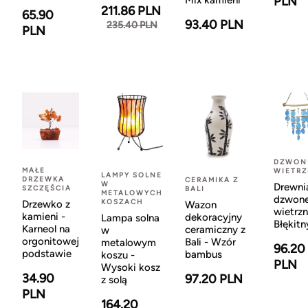
Mix kamieni
PLN
211.86 PLN
65.90
93.40 PLN
235.40 PLN
PLN
DZWON
MAŁE
WIETR
LAMPY SOLNE
DRZEWKA
CERAMIKA Z
W
Drewni
SZCZĘŚCIA
BALI
METALOWYCH
dzwon
KOSZACH
Drzewko z
Wazon
wietrzn
kamieni -
dekoracyjny
Lampa solna
Błękitn
Karneol na
ceramiczny z
w
orgonitowej
Bali - Wzór
metalowym
96.20
podstawie
bambus
koszu -
PLN
Wysoki kosz
34.90
97.20 PLN
z solą
PLN
164.20