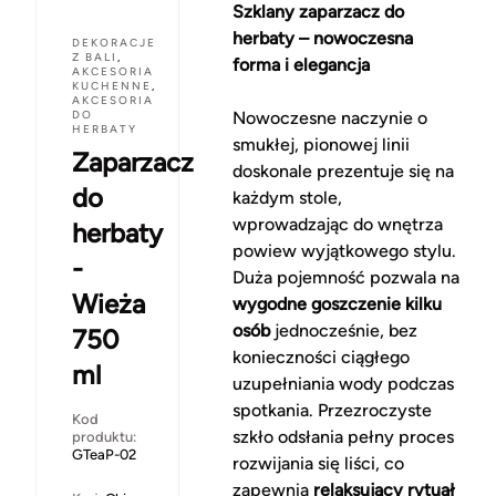
Szklany zaparzacz do
herbaty – nowoczesna
DEKORACJE
Z BALI
,
forma i elegancja
AKCESORIA
KUCHENNE
,
AKCESORIA
DO
Nowoczesne naczynie o
HERBATY
smukłej, pionowej linii
Zaparzacz
doskonale prezentuje się na
do
każdym stole,
wprowadzając do wnętrza
herbaty
powiew wyjątkowego stylu.
-
Duża pojemność pozwala na
Wieża
wygodne goszczenie kilku
osób
jednocześnie, bez
750
konieczności ciągłego
ml
uzupełniania wody podczas
spotkania. Przezroczyste
Kod
szkło odsłania pełny proces
produktu:
GTeaP-02
rozwijania się liści, co
zapewnia
relaksujący rytuał