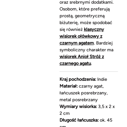
oraz srebrnymi dodatkami.
Osobom, które preferują
prostą, geometryczną
biżuterię, może spodobać
się również
klasyczny
wisiorek ołówkowy z
czarnym agatem
. Bardziej
symboliczny charakter ma
wisiorek Anioł Stróż z
czarnego agatu
.
Kraj pochodzenia:
Indie
Materiał:
czarny agat,
łańcuszek posrebrzany,
metal posrebrzany
Wymiary wisiorka:
3,5 x 2 x
2 cm
Długość łańcuszka:
ok. 45
cm