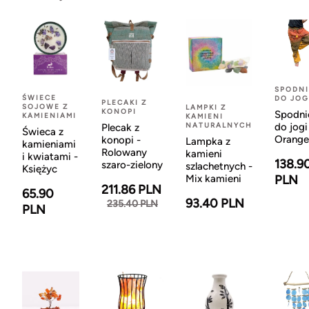
SPODNI
ŚWIECE
DO JOG
PLECAKI Z
SOJOWE Z
LAMPKI Z
KONOPI
Spodni
KAMIENIAMI
KAMIENI
NATURALNYCH
do jogi
Plecak z
Świeca z
Orange
konopi -
Lampka z
kamieniami
Rolowany
kamieni
i kwiatami -
138.9
szaro-zielony
szlachetnych -
Księżyc
Mix kamieni
PLN
211.86 PLN
65.90
93.40 PLN
235.40 PLN
PLN