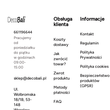
Obsługa
Informacje
klienta
661196644
Kontakt
Pracujemy
Koszty
od
Regulamin
dostawy
poniedziałku
Polityka
do piątku
Jak
Prywatności
w godzinach
zwrócić
09:00-
towar?
Polityka cookies
15:00
Zwrot
Bezpieczeństwo
sklep@decobali.pl
produktu
produktów
(GPSR)
Metody
Ul.
płatności
Wolbromska
18/1B, 53-
FAQ
148
Wrocław