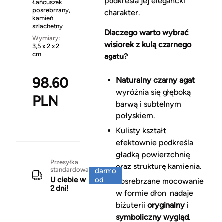
podkreśla jej elegancki
Łańcuszek
posrebrzany,
charakter.
kamień
szlachetny
Dlaczego warto wybrać
Wymiary:
wisiorek z kulą czarnego
3,5 x 2 x 2
cm
agatu?
98.60
Naturalny czarny agat
wyróżnia się głęboką
PLN
barwą i subtelnym
połyskiem.
Kulisty kształt
efektownie podkreśla
gładką powierzchnię
Za
Przesyłka
oraz strukturę kamienia.
standardowa
darmo
U ciebie w
od
Posrebrzane mocowanie
2 dni!
150 zł
w formie dłoni nadaje
biżuterii
oryginalny
i
symboliczny wygląd
.