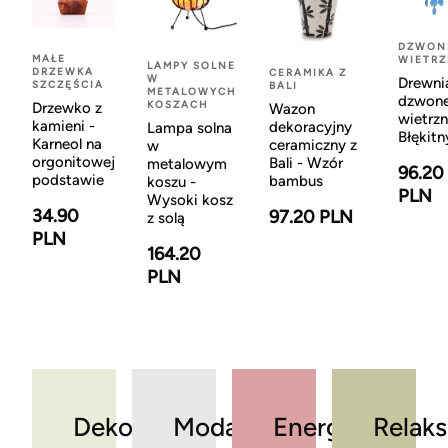
DZWON
MAŁE
WIETR
LAMPY SOLNE
DRZEWKA
CERAMIKA Z
W
Drewni
SZCZĘŚCIA
BALI
METALOWYCH
dzwon
KOSZACH
Drzewko z
Wazon
wietrzn
kamieni -
dekoracyjny
Lampa solna
Błękitn
Karneol na
ceramiczny z
w
orgonitowej
Bali - Wzór
metalowym
96.20
podstawie
bambus
koszu -
PLN
Wysoki kosz
34.90
97.20 PLN
z solą
PLN
164.20
PLN
Dekoracje
Moda
Energia
Relaks