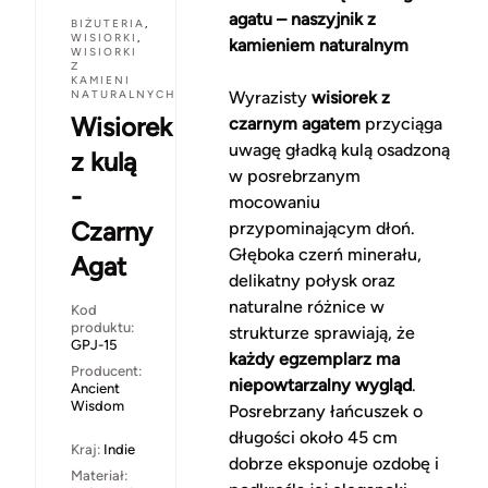
agatu – naszyjnik z
BIŻUTERIA
,
WISIORKI
,
kamieniem naturalnym
WISIORKI
Z
KAMIENI
NATURALNYCH
Wyrazisty
wisiorek z
Wisiorek
czarnym agatem
przyciąga
uwagę gładką kulą osadzoną
z kulą
w posrebrzanym
-
mocowaniu
Czarny
przypominającym dłoń.
Głęboka czerń minerału,
Agat
delikatny połysk oraz
naturalne różnice w
Kod
produktu:
strukturze sprawiają, że
GPJ-15
każdy egzemplarz ma
Producent:
niepowtarzalny wygląd
.
Ancient
Wisdom
Posrebrzany łańcuszek o
długości około 45 cm
Kraj:
Indie
dobrze eksponuje ozdobę i
Materiał: