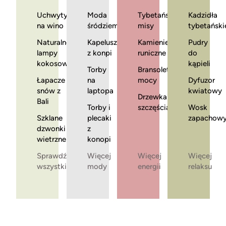
Uchwyty
Moda
Tybetańskie
Kadzidła
na wino
śródziemnomorska
misy
tybetański
Naturalne
Kapelusze
Kamienie
Pudry
lampy
z konpi
runiczne
do
kokosowe
kąpieli
Torby
Bransoletki
Łapacze
na
mocy
Dyfuzor
snów z
laptopa
kwiatowy
Drzewka
Bali
Torby i
szczęścia
Wosk
Szklane
plecaki
zapachow
dzwonki
z
wietrzne
konopi
Sprawdź
Więcej
Więcej
Więcej
wszystkie
mody
energii
relaksu