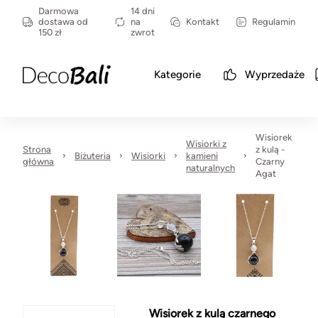
Darmowa
14 dni
dostawa od
na
Kontakt
Regulamin
150 zł
zwrot
Kategorie
Wyprzedaże
Wisiorek
Wisiorki z
Strona
z kulą -
Biżuteria
Wisiorki
kamieni
główna
Czarny
naturalnych
Agat
Wisiorek z kulą czarnego