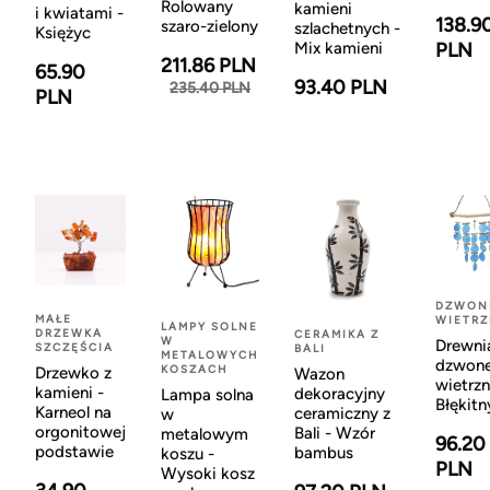
Rolowany
kamieni
i kwiatami -
138.9
szaro-zielony
szlachetnych -
Księżyc
Mix kamieni
PLN
211.86 PLN
65.90
93.40 PLN
235.40 PLN
PLN
DZWON
MAŁE
WIETR
LAMPY SOLNE
DRZEWKA
CERAMIKA Z
W
Drewni
SZCZĘŚCIA
BALI
METALOWYCH
dzwon
KOSZACH
Drzewko z
Wazon
wietrzn
kamieni -
dekoracyjny
Lampa solna
Błękitn
Karneol na
ceramiczny z
w
orgonitowej
Bali - Wzór
metalowym
96.20
podstawie
bambus
koszu -
PLN
Wysoki kosz