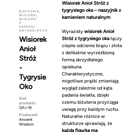
Wisiorek Anioł Stróż z
tygrysiego oka – naszyjnik z
BIŻUTERIA
,
WISIORKI
,
kamieniem naturalnym
WISIORKI
Z
KAMIENI
NATURALNYCH
Wyrazisty
wisiorek Anioł
Wisiorek
Stróż z tygrysiego oka
łączy
ciepłe odcienie brązu i złota
Anioł
z delikatnie wyrzeźbioną
Stróż
formą skrzydlatego
-
opiekuna.
Charakterystyczne,
Tygrysie
migotliwe prążki zmieniają
Oko
wygląd zależnie od kąta
padania światła, dzięki
Kod
czemu biżuteria przyciąga
produktu:
GPJ-19
uwagę przy każdym ruchu.
Producent:
Naturalne różnice w
Ancient
strukturze sprawiają, że
Wisdom
każda figurka ma