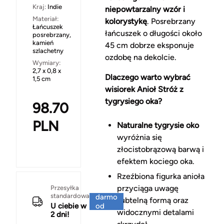
Kraj:
Indie
niepowtarzalny wzór i
Materiał:
kolorystykę
. Posrebrzany
Łańcuszek
łańcuszek o długości około
posrebrzany,
kamień
45 cm dobrze eksponuje
szlachetny
ozdobę na dekolcie.
Wymiary:
2,7 x 0,8 x
Dlaczego warto wybrać
1,5 cm
wisiorek Anioł Stróż z
tygrysiego oka?
98.70
PLN
Naturalne tygrysie oko
wyróżnia się
złocistobrązową barwą i
efektem kociego oka.
Rzeźbiona figurka anioła
Za
przyciąga uwagę
Przesyłka
standardowa
darmo
subtelną formą oraz
U ciebie w
od
widocznymi detalami
2 dni!
150 zł