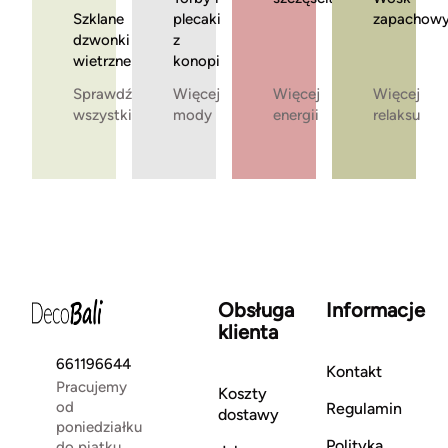
Szklane
plecaki
zapachow
dzwonki
z
wietrzne
konopi
Sprawdź
Więcej
Więcej
Więcej
wszystkie
mody
energii
relaksu
Obsługa
Informacje
klienta
661196644
Kontakt
Pracujemy
Koszty
od
Regulamin
dostawy
poniedziałku
Polityka
do piątku