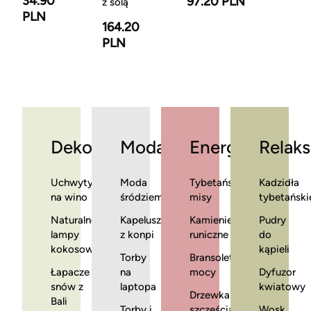
34.90
97.20 PLN
z solą
PLN
164.20
PLN
Dekoracje
Moda
Energia
Relaks
Uchwyty
Moda
Tybetańskie
Kadzidła
na wino
śródziemnomorska
misy
tybetański
Naturalne
Kapelusze
Kamienie
Pudry
lampy
z konpi
runiczne
do
kokosowe
kąpieli
Torby
Bransoletki
Łapacze
na
mocy
Dyfuzor
snów z
laptopa
kwiatowy
Drzewka
Bali
Torby i
szczęścia
Wosk