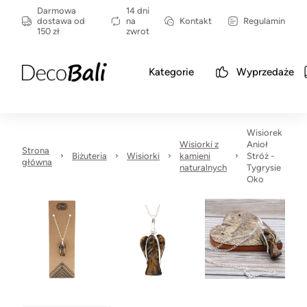
Darmowa
14 dni
dostawa od
na
Kontakt
Regulamin
150 zł
zwrot
Kategorie
Wyprzedaże
Wisiorek
Wisiorki z
Anioł
Strona
Biżuteria
Wisiorki
kamieni
Stróż -
główna
naturalnych
Tygrysie
Oko