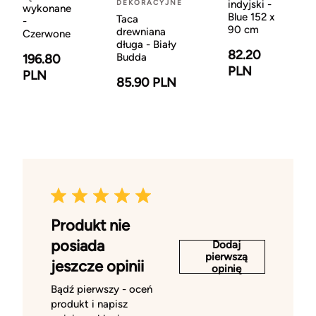
DEKORACYJNE
indyjski -
wykonane
Blue 152 x
Taca
-
90 cm
drewniana
Czerwone
długa - Biały
82.20
Budda
196.80
PLN
PLN
85.90 PLN
Produkt nie
posiada
Dodaj
pierwszą
jeszcze opinii
opinię
Bądź pierwszy - oceń
produkt i napisz