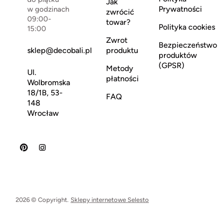
Jak
Prywatności
w godzinach
zwrócić
09:00-
towar?
Polityka cookies
15:00
Zwrot
Bezpieczeństwo
sklep@decobali.pl
produktu
produktów
(GPSR)
Metody
Ul.
płatności
Wolbromska
18/1B, 53-
FAQ
148
Wrocław
2026 © Copyright.
Sklepy internetowe Selesto