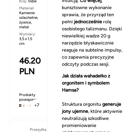
intuicją.
Co więcej
,
Kraj:
Indie
kunsztowne wykonanie
Materiał:
Kamienie
sprawia, że przyrząd ten
szlachetne,
pełni
jednocześnie
rolę
żywice,
metal
osobistego talizmanu. Dzięki
Wymiary:
niewielkiej wadze 20 g
3,5 x 1,5
narzędzie błyskawicznie
cm
reaguje na subtelne impulsy,
co zapewnia precyzyjne
46.20
odczyty podczas sesji.
PLN
Jak działa wahadełko z
orgonitem i symbolem
Hamsa?
Produkty
powiązane
Struktura orgonitu
generuje
+7
jony ujemne
, które aktywnie
neutralizują szkodliwe
promieniowanie
Za
Przesyłka