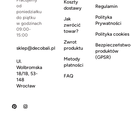
Pracujemy
Koszty
od
Regulamin
dostawy
poniedziałku
Polityka
do piątku
Jak
Prywatności
w godzinach
zwrócić
09:00-
towar?
Polityka cookies
15:00
Zwrot
Bezpieczeństwo
sklep@decobali.pl
produktu
produktów
(GPSR)
Metody
Ul.
płatności
Wolbromska
18/1B, 53-
FAQ
148
Wrocław