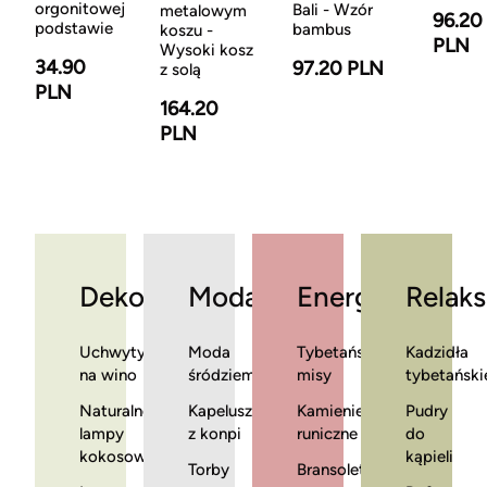
orgonitowej
Bali - Wzór
metalowym
96.20
podstawie
bambus
koszu -
PLN
Wysoki kosz
34.90
97.20 PLN
z solą
PLN
164.20
PLN
Dekoracje
Moda
Energia
Relaks
Uchwyty
Moda
Tybetańskie
Kadzidła
na wino
śródziemnomorska
misy
tybetański
Naturalne
Kapelusze
Kamienie
Pudry
lampy
z konpi
runiczne
do
kokosowe
kąpieli
Torby
Bransoletki