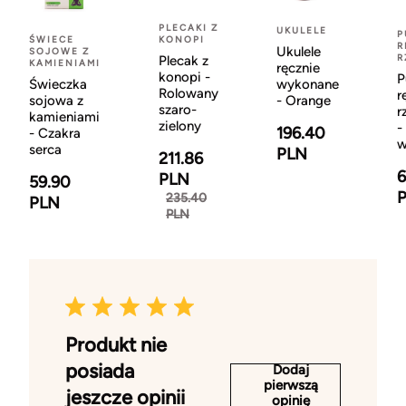
PLECAKI Z
UKULELE
P
ŚWIECE
KONOPI
R
Ukulele
SOJOWE Z
R
Plecak z
KAMIENIAMI
ręcznie
konopi -
P
Świeczka
wykonane
Rolowany
r
sojowa z
- Orange
szaro-
r
kamieniami
zielony
-
196.40
- Czakra
w
serca
PLN
211.86
6
PLN
59.90
235.40
PLN
PLN
Produkt nie
posiada
Dodaj
pierwszą
jeszcze opinii
opinię