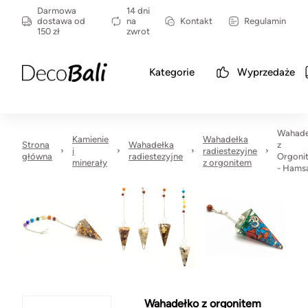
Darmowa
14 dni
dostawa od
na
Kontakt
Regulamin
150 zł
zwrot
Kategorie
Wyprzedaże
Wahade
Kamienie
Wahadełka
Strona
Wahadełka
z
i
radiestezyjne
główna
radiestezyjne
Orgoni
minerały
z orgonitem
- Hams
Wahadełko z orgonitem