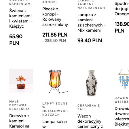
SOJOWE Z
LAMPKI Z
KONOPI
Spodni
KAMIENIAMI
KAMIENI
NATURALNYCH
do jogi
Plecak z
Świeca z
Orange
konopi -
Lampka z
kamieniami
Rolowany
kamieni
i kwiatami -
138.9
szaro-zielony
szlachetnych -
Księżyc
Mix kamieni
PLN
211.86 PLN
65.90
93.40 PLN
235.40 PLN
PLN
DZWON
MAŁE
WIETR
LAMPY SOLNE
DRZEWKA
CERAMIKA Z
W
Drewni
SZCZĘŚCIA
BALI
METALOWYCH
dzwon
KOSZACH
Drzewko z
Wazon
wietrzn
kamieni -
dekoracyjny
Lampa solna
Błękitn
Karneol na
ceramiczny z
w