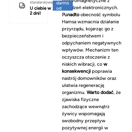
elektromagnetyczne z
standardowa
darmo
urządzeń elektronicznych.
U ciebie w
od
2 dni!
150 zł
Ponadto
obecność symbolu
Hamsa wzmacnia działanie
przyrządu, kojarząc go z
bezpieczeństwem i
odpychaniem negatywnych
wpływów. Mechanizm ten
oczyszcza otoczenie z
niskich wibracji, co
w
konsekwencji
poprawia
nastrój domowników oraz
ułatwia regenerację
organizmu.
Warto dodać
, że
zjawiska fizyczne
zachodzące wewnątrz
żywicy wspomagają
swobodny przepływ
pozytywnej energii w