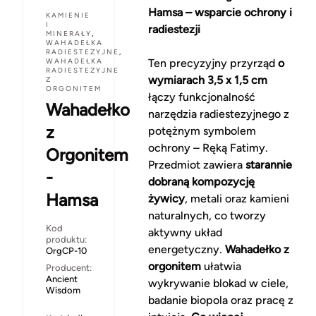
Hamsa – wsparcie ochrony i
KAMIENIE
I
radiestezji
MINERAŁY
,
WAHADEŁKA
RADIESTEZYJNE
,
WAHADEŁKA
Ten precyzyjny przyrząd
o
RADIESTEZYJNE
wymiarach 3,5 x 1,5 cm
Z
ORGONITEM
łączy funkcjonalność
Wahadełko
narzędzia radiestezyjnego z
z
potężnym symbolem
ochrony – Ręką Fatimy.
Orgonitem
Przedmiot zawiera
starannie
-
dobraną kompozycję
Hamsa
żywicy
, metali oraz kamieni
naturalnych, co tworzy
Kod
aktywny układ
produktu:
energetyczny.
Wahadełko z
OrgCP-10
orgonitem
ułatwia
Producent:
Ancient
wykrywanie blokad w ciele,
Wisdom
badanie biopola oraz pracę z