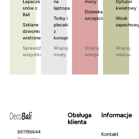
Łapacze
na
mocy
Dyfuzor
snów z
laptopa
kwiatowy
Drzewka
Bali
Torby i
szczęścia
Wosk
Szklane
plecaki
zapachow
dzwonki
z
wietrzne
konopi
Sprawdź
Więcej
Więcej
Więcej
wszystkie
mody
energii
relaksu
Obsługa
Informacje
klienta
661196644
Kontakt