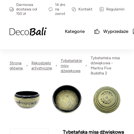
Darmowa
14 dni
dostawa od
na
Kontakt
Regulamin
150 zł
zwrot
Kategorie
Wyprzedaże
Tybetańska misa
Tybetańskie
Strona
Rękodzieło
dźwiękowa -
misy
główna
artystyczne
Mantra Five
dźwiękowe
Buddha 2
Tybetańska misa dźwiękowa