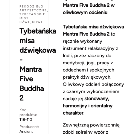
Mantra Five Buddha 2 w
RĘKODZIEŁO
ARTYSTYCZNE
,
oliwkowym odcieniu
TYBETAŃSKIE
MISY
DŹWIĘKOWE
Tybetańska misa dźwiękowa
Tybetańska
Mantra Five Buddha 2
to
misa
ręcznie wykonany
instrument relaksacyjny z
dźwiękowa
Indii, przeznaczony do
-
medytacji, jogi, pracy z
Mantra
oddechem i spokojnych
praktyk dźwiękowych.
Five
Oliwkowy odcień połączony
Buddha
z czarnym wykończeniem
2
nadaje jej
stonowany,
harmonijny i orientalny
Kod
charakter
.
produktu:
TIB-110
Zewnętrzną powierzchnię
Producent:
Ancient
zdobi spiralny wzór z