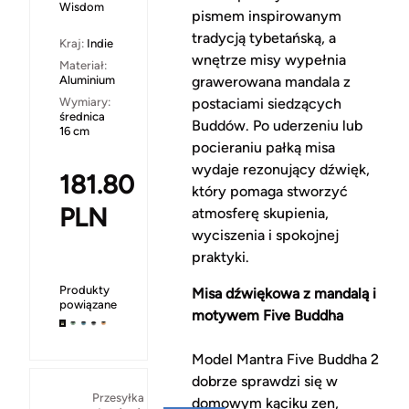
Wisdom
pismem inspirowanym
tradycją tybetańską, a
Kraj:
Indie
wnętrze misy wypełnia
Materiał:
Aluminium
grawerowana mandala z
Wymiary:
postaciami siedzących
średnica
Buddów. Po uderzeniu lub
16 cm
pocieraniu pałką misa
wydaje rezonujący dźwięk,
181.80
który pomaga stworzyć
PLN
atmosferę skupienia,
wyciszenia i spokojnej
praktyki.
Produkty
Misa dźwiękowa z mandalą i
powiązane
motywem Five Buddha
Model Mantra Five Buddha 2
dobrze sprawdzi się w
Za
Przesyłka
domowym kąciku zen,