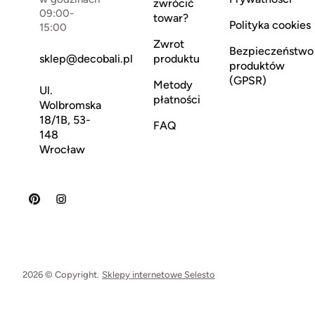
zwrócić
09:00-
towar?
Polityka cookies
15:00
Zwrot
Bezpieczeństwo
sklep@decobali.pl
produktu
produktów
(GPSR)
Metody
Ul.
płatności
Wolbromska
18/1B, 53-
FAQ
148
Wrocław
2026 © Copyright.
Sklepy internetowe Selesto