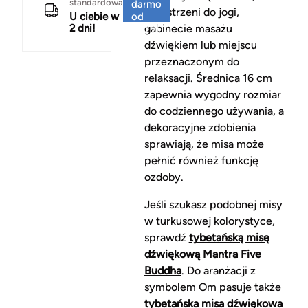
standardowa
darmo
przestrzeni do jogi,
U ciebie w
od
2 dni!
gabinecie masażu
150 zł
dźwiękiem lub miejscu
przeznaczonym do
relaksacji. Średnica 16 cm
zapewnia wygodny rozmiar
do codziennego używania, a
dekoracyjne zdobienia
sprawiają, że misa może
pełnić również funkcję
ozdoby.
Jeśli szukasz podobnej misy
w turkusowej kolorystyce,
sprawdź
tybetańską misę
dźwiękową Mantra Five
Buddha
. Do aranżacji z
symbolem Om pasuje także
tybetańska misa dźwiękowa