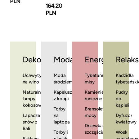
PLN
164.20
PLN
Dekoracje
Moda
Energia
Relaks
Uchwyty
Moda
Tybetańskie
Kadzidła
na wino
śródziemnomorska
misy
tybetański
Naturalne
Kapelusze
Kamienie
Pudry
lampy
z konpi
runiczne
do
kokosowe
kąpieli
Torby
Bransoletki
Łapacze
na
mocy
Dyfuzor
snów z
laptopa
kwiatowy
Drzewka
Bali
Torby i
szczęścia
Wosk
Szklane
plecaki
zapachow