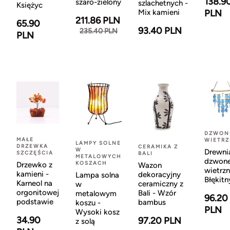
138.9
szaro-zielony
szlachetnych -
Księżyc
Mix kamieni
PLN
211.86 PLN
65.90
93.40 PLN
235.40 PLN
PLN
DZWON
MAŁE
WIETR
LAMPY SOLNE
DRZEWKA
CERAMIKA Z
W
Drewni
SZCZĘŚCIA
BALI
METALOWYCH
dzwon
KOSZACH
Drzewko z
Wazon
wietrzn
kamieni -
dekoracyjny
Lampa solna
Błękitn
Karneol na
ceramiczny z
w
orgonitowej
Bali - Wzór
metalowym
96.20
podstawie
bambus
koszu -
PLN
Wysoki kosz
34.90
97.20 PLN
z solą