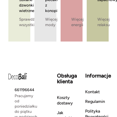
dzwonki
z
wietrzne
konopi
Sprawdź
Więcej
Więcej
Więcej
wszystkie
mody
energii
relaksu
Obsługa
Informacje
klienta
661196644
Kontakt
Pracujemy
Koszty
od
Regulamin
dostawy
poniedziałku
Polityka
do piątku
Jak
Prywatności
w godzinach