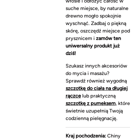
włosie i odłożyć całość w
suche miejsce, by naturalne
drewno mogło spokojnie
wyschnąć. Zadbaj o piękną
skórę, oszczędź miejsce pod
prysznicem i
zamów ten
uniwersalny produkt już
dziś!
Szukasz innych akcesoriów
do mycia i masażu?
Sprawdź również wygodną
szczotkę do ciała na długiej
rączce
lub praktyczną
szczotkę z pumeksem
, które
świetnie uzupełnią Twoją
codzienną pielęgnację.
Kraj pochodzenia:
Chiny