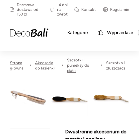
Darmowa
14 dni
dostawa od
na
Kontakt
Regulamin
150 zł
zwrot
Kategorie
Wyprzedaże
Szczotki i
Strona
Akcesoria
Szczotka i
pumeksy do
główna
do łazienki
złuszczacz
ciała
Dwustronne akcesorium do