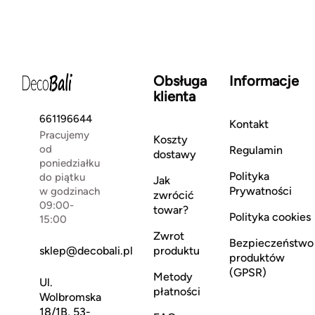
Obsługa
Informacje
klienta
661196644
Kontakt
Pracujemy
Koszty
od
Regulamin
dostawy
poniedziałku
Polityka
do piątku
Jak
Prywatności
w godzinach
zwrócić
09:00-
towar?
Polityka cookies
15:00
Zwrot
Bezpieczeństwo
sklep@decobali.pl
produktu
produktów
(GPSR)
Metody
Ul.
płatności
Wolbromska
18/1B, 53-