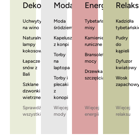
Dekoracje
Moda
Energia
Relaks
Uchwyty
Moda
Tybetańskie
Kadzidła
na wino
śródziemnomorska
misy
tybetański
Naturalne
Kapelusze
Kamienie
Pudry
lampy
z konpi
runiczne
do
kokosowe
kąpieli
Torby
Bransoletki
Łapacze
na
mocy
Dyfuzor
snów z
laptopa
kwiatowy
Drzewka
Bali
Torby i
szczęścia
Wosk
Szklane
plecaki
zapachow
dzwonki
z
wietrzne
konopi
Sprawdź
Więcej
Więcej
Więcej
wszystkie
mody
energii
relaksu