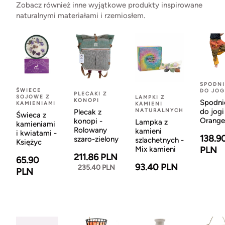
Zobacz również inne wyjątkowe produkty inspirowane
naturalnymi materiałami i rzemiosłem.
SPODNI
ŚWIECE
DO JOG
PLECAKI Z
SOJOWE Z
LAMPKI Z
KONOPI
Spodni
KAMIENIAMI
KAMIENI
NATURALNYCH
do jogi
Plecak z
Świeca z
Orange
konopi -
Lampka z
kamieniami
Rolowany
kamieni
i kwiatami -
138.9
szaro-zielony
szlachetnych -
Księżyc
Mix kamieni
PLN
211.86 PLN
65.90
93.40 PLN
235.40 PLN
PLN