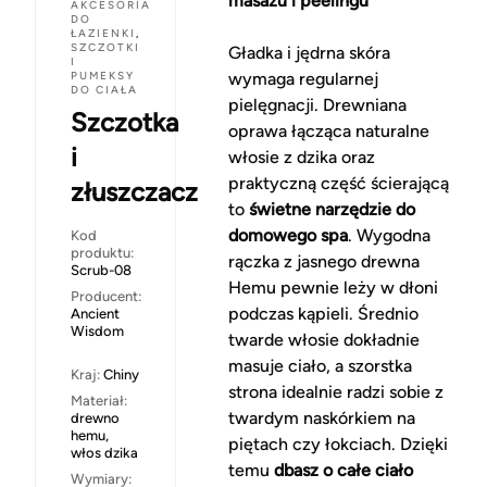
masażu i peelingu
AKCESORIA
DO
ŁAZIENKI
,
SZCZOTKI
Gładka i jędrna skóra
I
PUMEKSY
wymaga regularnej
DO CIAŁA
pielęgnacji. Drewniana
Szczotka
oprawa łącząca naturalne
i
włosie z dzika oraz
praktyczną część ścierającą
złuszczacz
to
świetne narzędzie do
domowego spa
. Wygodna
Kod
produktu:
rączka z jasnego drewna
Scrub-08
Hemu pewnie leży w dłoni
Producent:
podczas kąpieli. Średnio
Ancient
Wisdom
twarde włosie dokładnie
masuje ciało, a szorstka
Kraj:
Chiny
strona idealnie radzi sobie z
Materiał:
twardym naskórkiem na
drewno
hemu,
piętach czy łokciach. Dzięki
włos dzika
temu
dbasz o całe ciało
Wymiary: