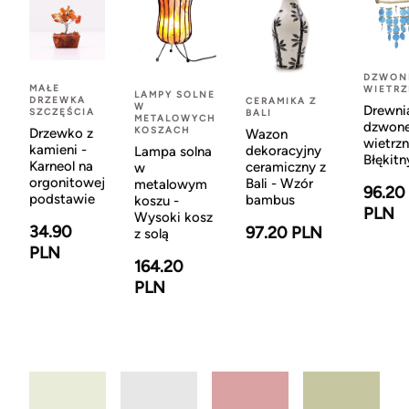
DZWON
MAŁE
WIETR
LAMPY SOLNE
DRZEWKA
CERAMIKA Z
W
Drewni
SZCZĘŚCIA
BALI
METALOWYCH
dzwon
KOSZACH
Drzewko z
Wazon
wietrzn
kamieni -
dekoracyjny
Lampa solna
Błękitn
Karneol na
ceramiczny z
w
orgonitowej
Bali - Wzór
metalowym
96.20
podstawie
bambus
koszu -
PLN
Wysoki kosz
34.90
97.20 PLN
z solą
PLN
164.20
PLN