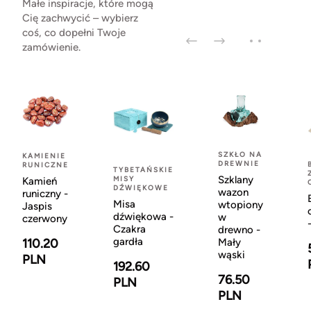
Małe inspiracje, które mogą
Cię zachwycić – wybierz
coś, co dopełni Twoje
zamówienie.
SZKŁO NA
KAMIENIE
DREWNIE
RUNICZNE
TYBETAŃSKIE
Szklany
MISY
Kamień
DŹWIĘKOWE
wazon
runiczny -
Misa
wtopiony
Jaspis
dźwiękowa -
w
czerwony
Czakra
drewno -
gardła
110.20
Mały
wąski
PLN
192.60
76.50
PLN
PLN