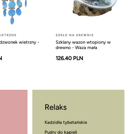
IETRZNE
SZKŁO NA DREWNIE
dzwonek wietrzny -
Szklany wazon wtopiony w
drewno - Waza mała
N
126.40 PLN
Relaks
Kadzidła tybetańskie
Pudry do kąpieli