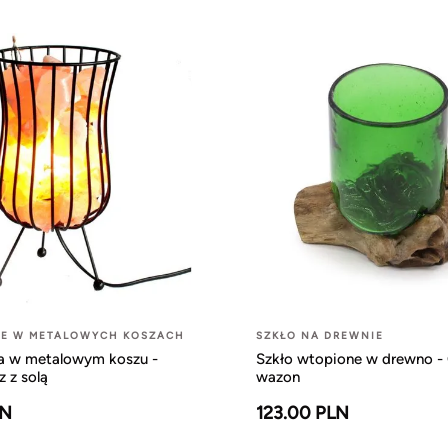
NE W METALOWYCH KOSZACH
SZKŁO NA DREWNIE
a w metalowym koszu -
Szkło wtopione w drewno -
 z solą
wazon
LN
123.00 PLN