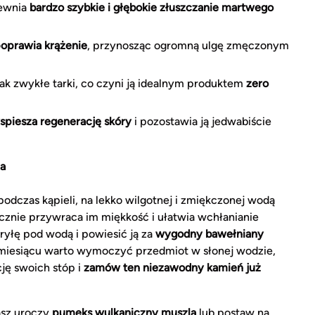
pewnia
bardzo szybkie i głębokie złuszczanie martwego
poprawia krążenie
, przynosząc ogromną ulgę zmęczonym
jak zwykłe tarki, co czyni ją idealnym produktem
zero
spiesza regenerację skóry
i pozostawia ją jedwabiście
ia
podczas kąpieli, na lekko wilgotnej i zmiękczonej wodą
icznie przywraca im miękkość i ułatwia wchłanianie
yłę pod wodą i powiesić ją za
wygodny bawełniany
iesiącu warto wymoczyć przedmiot w słonej wodzie,
ję swoich stóp i
zamów ten niezawodny kamień już
nasz uroczy
pumeks wulkaniczny muszla
lub postaw na