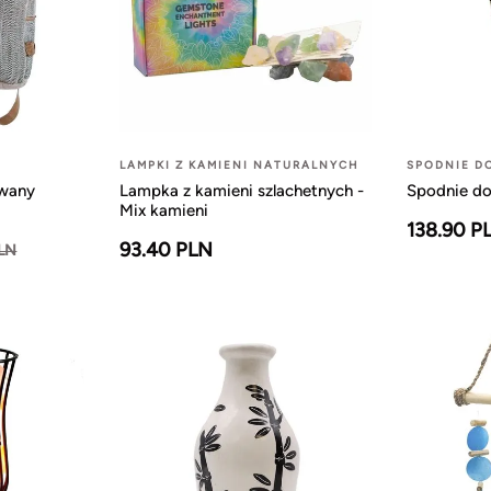
LAMPKI Z KAMIENI NATURALNYCH
SPODNIE D
owany
Lampka z kamieni szlachetnych -
Spodnie do
Mix kamieni
138.90 P
93.40 PLN
PLN