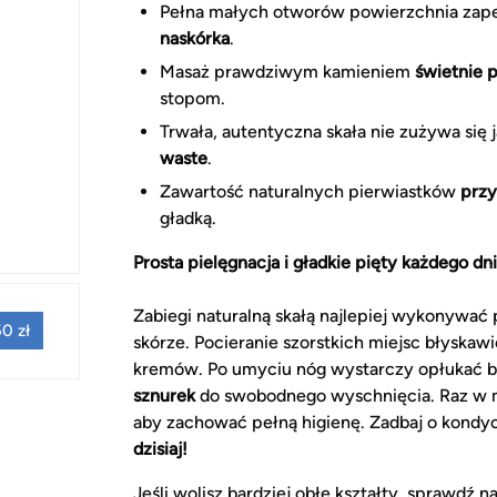
Pełna małych otworów powierzchnia za
naskórka
.
Masaż prawdziwym kamieniem
świetnie 
stopom.
Trwała, autentyczna skała nie zużywa się 
waste
.
Zawartość naturalnych pierwiastków
przy
gładką.
Prosta pielęgnacja i gładkie pięty każdego dn
Zabiegi naturalną skałą najlepiej wykonywać 
0 zł
skórze. Pocieranie szorstkich miejsc błyskaw
kremów. Po umyciu nóg wystarczy opłukać br
sznurek
do swobodnego wyschnięcia. Raz w m
aby zachować pełną higienę. Zadbaj o kondyc
dzisiaj!
Jeśli wolisz bardziej obłe kształty, sprawdź 