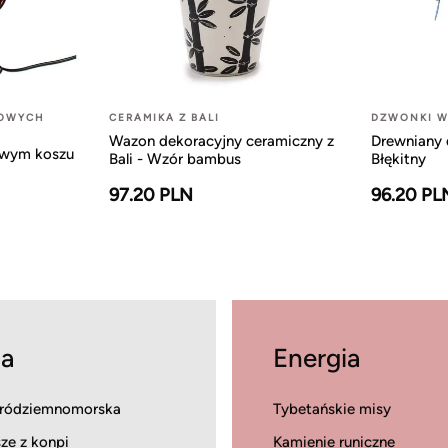
LOWYCH
CERAMIKA Z BALI
DZWONKI W
Wazon dekoracyjny ceramiczny z
Drewniany 
owym koszu
Bali - Wzór bambus
Błękitny
97.20 PLN
96.20 PL
a
Energia
ródziemnomorska
Tybetańskie misy
ze z konpi
Kamienie runiczne