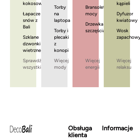
kokosowe
kąpieli
Torby
Bransoletki
Łapacze
na
mocy
Dyfuzor
snów z
laptopa
kwiatowy
Drzewka
Bali
Torby i
szczęścia
Wosk
Szklane
plecaki
zapachow
dzwonki
z
wietrzne
konopi
Sprawdź
Więcej
Więcej
Więcej
wszystkie
mody
energii
relaksu
Obsługa
Informacje
klienta