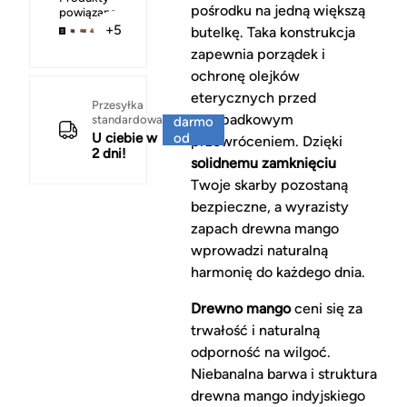
pośrodku na jedną większą
powiązane
+5
butelkę. Taka konstrukcja
zapewnia porządek i
ochronę olejków
eterycznych przed
Za
Przesyłka
przypadkowym
standardowa
darmo
U ciebie w
od
przewróceniem. Dzięki
2 dni!
150 zł
solidnemu zamknięciu
Twoje skarby pozostaną
bezpieczne, a wyrazisty
zapach drewna mango
wprowadzi naturalną
harmonię do każdego dnia.
Drewno mango
ceni się za
trwałość i naturalną
odporność na wilgoć.
Niebanalna barwa i struktura
drewna mango indyjskiego