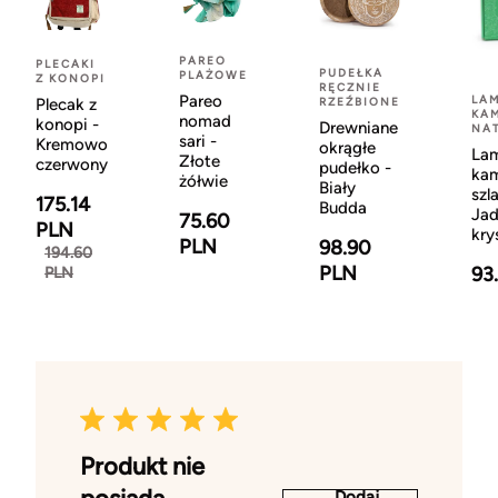
PAREO
PLECAKI
PUDEŁKA
PLAŻOWE
Z KONOPI
RĘCZNIE
Pareo
LAM
Plecak z
RZEŹBIONE
KAM
nomad
konopi -
Drewniane
NA
sari -
Kremowo
okrągłe
Lam
Złote
czerwony
pudełko -
kam
żółwie
Biały
szl
175.14
Budda
Jad
75.60
PLN
kry
PLN
98.90
194.60
PLN
93
PLN
Produkt nie
Dodaj