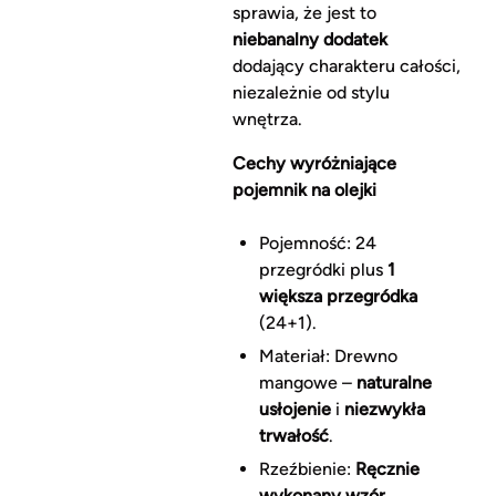
sprawia, że jest to
niebanalny dodatek
dodający charakteru całości,
niezależnie od stylu
wnętrza.
Cechy wyróżniające
pojemnik na olejki
Pojemność: 24
przegródki plus
1
większa przegródka
(24+1).
Materiał: Drewno
mangowe –
naturalne
usłojenie
i
niezwykła
trwałość
.
Rzeźbienie:
Ręcznie
wykonany wzór