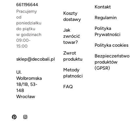
661196644
Kontakt
Pracujemy
Koszty
od
Regulamin
dostawy
poniedziałku
Polityka
do piątku
Jak
Prywatności
w godzinach
zwrócić
09:00-
towar?
Polityka cookies
15:00
Zwrot
Bezpieczeństwo
sklep@decobali.pl
produktu
produktów
(GPSR)
Metody
Ul.
płatności
Wolbromska
18/1B, 53-
FAQ
148
Wrocław