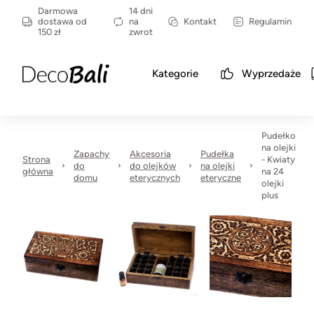
Darmowa
14 dni
dostawa od
na
Kontakt
Regulamin
150 zł
zwrot
Kategorie
Wyprzedaże
Pudełko
na olejki
Zapachy
Akcesoria
Pudełka
Strona
- Kwiaty
do
do olejków
na olejki
główna
na 24
domu
eterycznych
eteryczne
olejki
plus