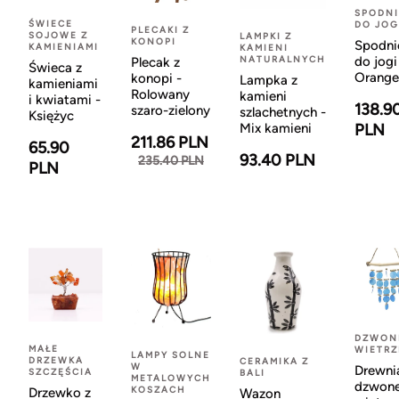
SPODNI
ŚWIECE
DO JOG
PLECAKI Z
SOJOWE Z
LAMPKI Z
KONOPI
Spodni
KAMIENIAMI
KAMIENI
NATURALNYCH
do jogi
Plecak z
Świeca z
Orange
konopi -
Lampka z
kamieniami
Rolowany
kamieni
i kwiatami -
138.9
szaro-zielony
szlachetnych -
Księżyc
Mix kamieni
PLN
211.86 PLN
65.90
93.40 PLN
235.40 PLN
PLN
DZWON
MAŁE
WIETR
LAMPY SOLNE
DRZEWKA
CERAMIKA Z
W
Drewni
SZCZĘŚCIA
BALI
METALOWYCH
dzwon
KOSZACH
Drzewko z
Wazon