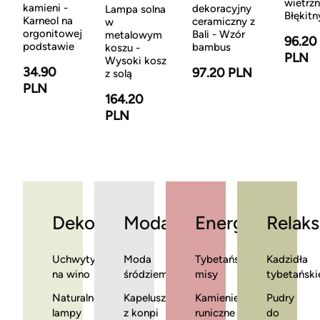
wietrzn
kamieni -
dekoracyjny
Lampa solna
Błękitn
Karneol na
ceramiczny z
w
orgonitowej
Bali - Wzór
metalowym
96.20
podstawie
bambus
koszu -
PLN
Wysoki kosz
34.90
97.20 PLN
z solą
PLN
164.20
PLN
Dekoracje
Moda
Energia
Relaks
Uchwyty
Moda
Tybetańskie
Kadzidła
na wino
śródziemnomorska
misy
tybetański
Naturalne
Kapelusze
Kamienie
Pudry
lampy
z konpi
runiczne
do