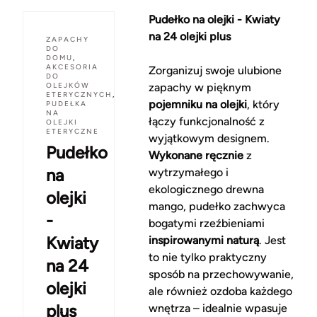
Pudełko na olejki - Kwiaty
na 24 olejki plus
ZAPACHY
DO
DOMU
,
AKCESORIA
Zorganizuj swoje ulubione
DO
OLEJKÓW
zapachy w pięknym
ETERYCZNYCH
,
pojemniku na olejki
, który
PUDEŁKA
NA
łączy funkcjonalność z
OLEJKI
ETERYCZNE
wyjątkowym designem.
Pudełko
Wykonane ręcznie
z
na
wytrzymałego i
ekologicznego drewna
olejki
mango, pudełko zachwyca
-
bogatymi rzeźbieniami
Kwiaty
inspirowanymi naturą
. Jest
to nie tylko praktyczny
na 24
sposób na przechowywanie,
olejki
ale również ozdoba każdego
plus
wnętrza – idealnie wpasuje