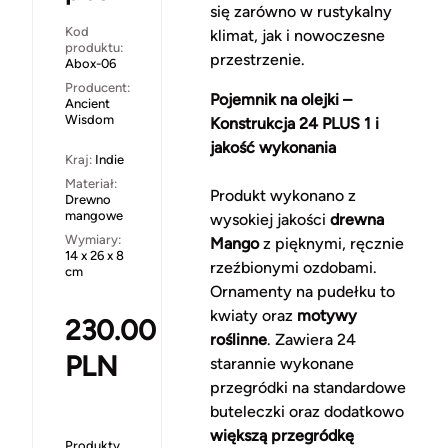
się zarówno w rustykalny
Kod
klimat, jak i nowoczesne
produktu:
przestrzenie.
Abox-06
Producent:
Pojemnik na olejki –
Ancient
Wisdom
Konstrukcja 24 PLUS 1 i
jakość wykonania
Kraj:
Indie
Materiał:
Produkt wykonano z
Drewno
mangowe
wysokiej jakości
drewna
Wymiary:
Mango
z pięknymi, ręcznie
14 x 26 x 8
rzeźbionymi ozdobami.
cm
Ornamenty na pudełku to
kwiaty oraz
motywy
230.00
roślinne
. Zawiera 24
PLN
starannie wykonane
przegródki na standardowe
buteleczki oraz dodatkowo
większą przegródkę
Produkty