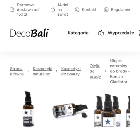
Darmowa
14 dni
dostawa od
na
Kontakt
Regulamin
150 zł
zwrot
Kategorie
Wyprzedaże
Olejek
Olejki
naturalny
Strona
Kosmetyki
Kosmetyki
do
do brody -
główna
naturalne
do twarzy
brody
Roman
Gladiator