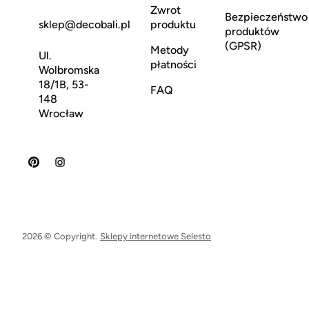
Zwrot
Bezpieczeństwo
sklep@decobali.pl
produktu
produktów
(GPSR)
Metody
Ul.
płatności
Wolbromska
18/1B, 53-
FAQ
148
Wrocław
2026 © Copyright.
Sklepy internetowe Selesto