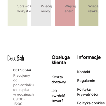
Sprawdź
Więcej
Więcej
Więcej
wszystkie
mody
energii
relaksu
Obsługa
Informacje
klienta
661196644
Kontakt
Pracujemy
Koszty
od
Regulamin
dostawy
poniedziałku
Polityka
do piątku
Jak
Prywatności
w godzinach
zwrócić
09:00-
towar?
Polityka cookies
15:00