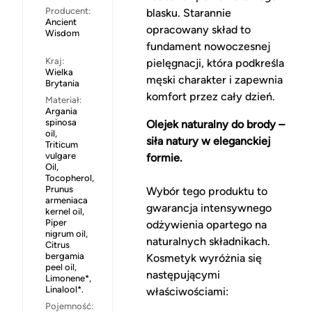
Producent:
blasku. Starannie
Ancient
opracowany skład to
Wisdom
fundament nowoczesnej
Kraj:
pielęgnacji, która podkreśla
Wielka
męski charakter i zapewnia
Brytania
komfort przez cały dzień.
Materiał:
Argania
spinosa
Olejek naturalny do brody –
oil,
siła natury w eleganckiej
Triticum
vulgare
formie.
Oil,
Tocopherol,
Prunus
Wybór tego produktu to
armeniaca
gwarancja intensywnego
kernel oil,
Piper
odżywienia opartego na
nigrum oil,
naturalnych składnikach.
Citrus
bergamia
Kosmetyk wyróżnia się
peel oil,
następującymi
Limonene*,
Linalool*.
właściwościami:
Pojemność: