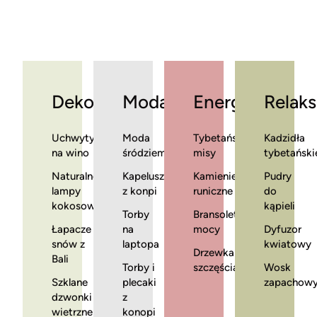
Dekoracje
Moda
Energia
Relaks
Uchwyty
Moda
Tybetańskie
Kadzidła
na wino
śródziemnomorska
misy
tybetański
Naturalne
Kapelusze
Kamienie
Pudry
lampy
z konpi
runiczne
do
kokosowe
kąpieli
Torby
Bransoletki
Łapacze
na
mocy
Dyfuzor
snów z
laptopa
kwiatowy
Drzewka
Bali
Torby i
szczęścia
Wosk
Szklane
plecaki
zapachow
dzwonki
z
wietrzne
konopi