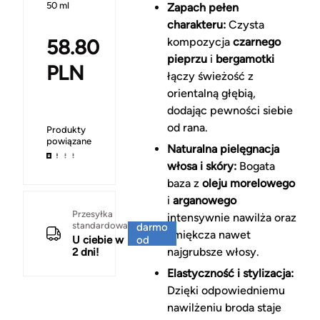
50 ml
Zapach pełen
charakteru:
Czysta
58.80
kompozycja
czarnego
pieprzu
i
bergamotki
PLN
łączy świeżość z
orientalną głębią,
dodając pewności siebie
od rana.
Produkty
powiązane
Naturalna pielęgnacja
włosa i skóry:
Bogata
baza z
oleju morelowego
i
arganowego
Za
Przesyłka
intensywnie nawilża oraz
standardowa
darmo
zmiękcza nawet
U ciebie w
od
najgrubsze włosy.
2 dni!
150 zł
Elastyczność i stylizacja:
Dzięki odpowiedniemu
nawilżeniu broda staje