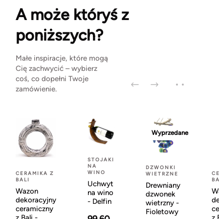
A może któryś z
poniższych?
Małe inspiracje, które mogą
Cię zachwycić – wybierz
coś, co dopełni Twoje
zamówienie.
Wyprzedane
STOJAKI
NA
DZWONKI
WINO
CERAMIKA Z
C
WIETRZNE
BALI
BA
Uchwyt
Drewniany
Wazon
W
na wino
dzwonek
dekoracyjny
d
- Delfin
wietrzny -
ceramiczny
c
Fioletowy
z Bali -
z 