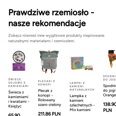
Prawdziwe rzemiosło -
nasze rekomendacje
Zobacz również inne wyjątkowe produkty inspirowane
naturalnymi materiałami i rzemiosłem.
SPODNI
ŚWIECE
DO JOG
PLECAKI Z
SOJOWE Z
LAMPKI Z
KONOPI
Spodni
KAMIENIAMI
KAMIENI
NATURALNYCH
do jogi
Plecak z
Świeca z
Orange
konopi -
Lampka z
kamieniami
Rolowany
kamieni
i kwiatami -
138.9
szaro-zielony
szlachetnych -
Księżyc
Mix kamieni
PLN
211.86 PLN
65.90