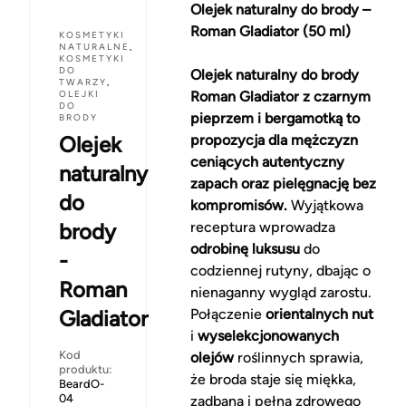
Olejek naturalny do brody –
Roman Gladiator (50 ml)
KOSMETYKI
NATURALNE
,
KOSMETYKI
DO
Olejek naturalny do brody
TWARZY
,
OLEJKI
Roman Gladiator z czarnym
DO
pieprzem i bergamotką to
BRODY
Olejek
propozycja dla mężczyzn
ceniących autentyczny
naturalny
zapach oraz pielęgnację bez
do
kompromisów.
Wyjątkowa
brody
receptura wprowadza
odrobinę luksusu
do
-
codziennej rutyny, dbając o
Roman
nienaganny wygląd zarostu.
Gladiator
Połączenie
orientalnych nut
i
wyselekcjonowanych
Kod
olejów
roślinnych sprawia,
produktu:
że broda staje się miękka,
BeardO-
04
zadbana i pełna zdrowego