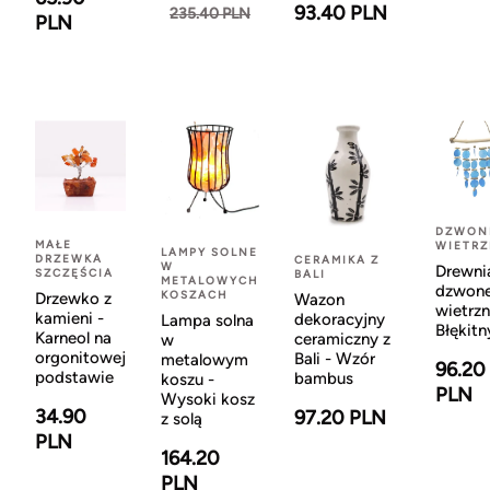
93.40 PLN
235.40 PLN
PLN
DZWON
MAŁE
WIETR
LAMPY SOLNE
DRZEWKA
CERAMIKA Z
W
Drewni
SZCZĘŚCIA
BALI
METALOWYCH
dzwon
KOSZACH
Drzewko z
Wazon
wietrzn
kamieni -
dekoracyjny
Lampa solna
Błękitn
Karneol na
ceramiczny z
w
orgonitowej
Bali - Wzór
metalowym
96.20
podstawie
bambus
koszu -
PLN
Wysoki kosz
34.90
97.20 PLN
z solą
PLN
164.20
PLN