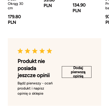
99.60
Okrąg 30
Pr
134.90
PLN
cm
b
PLN
179.80
9
PLN
P
Produkt nie
posiada
Dodaj
pierwszą
jeszcze opinii
opinię
Bądź pierwszy - oceń
produkt i napisz
opinię o sklepie