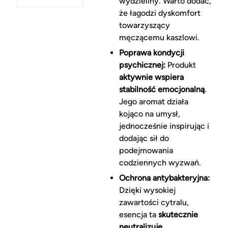
wydzieliny. Warto dodać,
że łagodzi dyskomfort
towarzyszący
męczącemu kaszlowi.
Poprawa kondycji
psychicznej:
Produkt
aktywnie wspiera
stabilność emocjonalną
.
Jego aromat działa
kojąco na umysł,
jednocześnie inspirując i
dodając sił do
podejmowania
codziennych wyzwań.
Ochrona antybakteryjna:
Dzięki wysokiej
zawartości cytralu,
esencja ta
skutecznie
neutralizuje