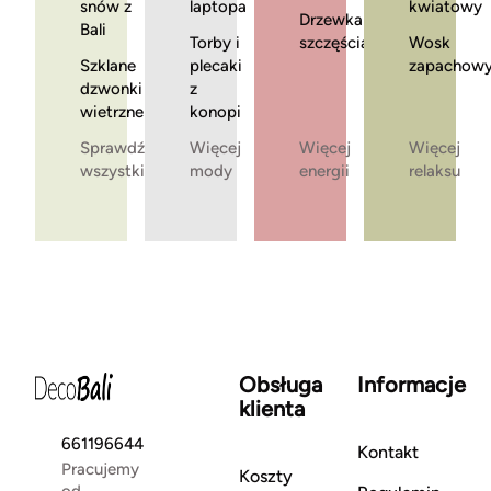
snów z
laptopa
kwiatowy
Drzewka
Bali
Torby i
szczęścia
Wosk
Szklane
plecaki
zapachow
dzwonki
z
wietrzne
konopi
Sprawdź
Więcej
Więcej
Więcej
wszystkie
mody
energii
relaksu
Obsługa
Informacje
klienta
661196644
Kontakt
Pracujemy
Koszty