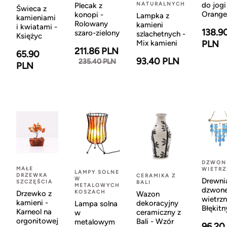
NATURALNYCH
do jogi
Plecak z
Świeca z
Orange
konopi -
Lampka z
kamieniami
Rolowany
kamieni
i kwiatami -
138.9
szaro-zielony
szlachetnych -
Księżyc
Mix kamieni
PLN
211.86 PLN
65.90
93.40 PLN
235.40 PLN
PLN
DZWON
MAŁE
WIETR
LAMPY SOLNE
DRZEWKA
CERAMIKA Z
W
Drewni
SZCZĘŚCIA
BALI
METALOWYCH
dzwon
KOSZACH
Drzewko z
Wazon
wietrzn
kamieni -
dekoracyjny
Lampa solna
Błękitn
Karneol na
ceramiczny z
w
orgonitowej
Bali - Wzór
metalowym
96.20