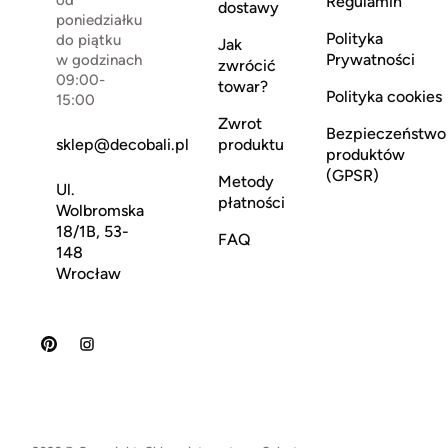
od
Regulamin
dostawy
poniedziałku
Polityka
do piątku
Jak
Prywatności
w godzinach
zwrócić
09:00-
towar?
Polityka cookies
15:00
Zwrot
Bezpieczeństwo
sklep@decobali.pl
produktu
produktów
(GPSR)
Metody
Ul.
płatności
Wolbromska
18/1B, 53-
FAQ
148
Wrocław