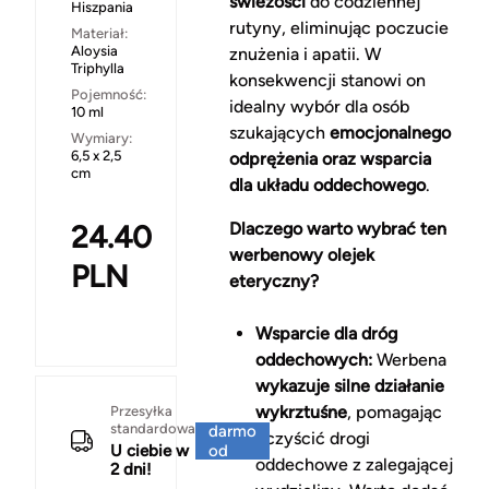
świeżości
do codziennej
Hiszpania
rutyny, eliminując poczucie
Materiał:
Aloysia
znużenia i apatii. W
Triphylla
konsekwencji stanowi on
Pojemność:
idealny wybór dla osób
10 ml
szukających
emocjonalnego
Wymiary:
6,5 x 2,5
odprężenia oraz wsparcia
cm
dla układu oddechowego
.
24.40
Dlaczego warto wybrać ten
werbenowy olejek
PLN
eteryczny?
Wsparcie dla dróg
oddechowych:
Werbena
wykazuje silne działanie
Za
wykrztuśne
, pomagając
Przesyłka
standardowa
darmo
oczyścić drogi
U ciebie w
od
oddechowe z zalegającej
2 dni!
150 zł