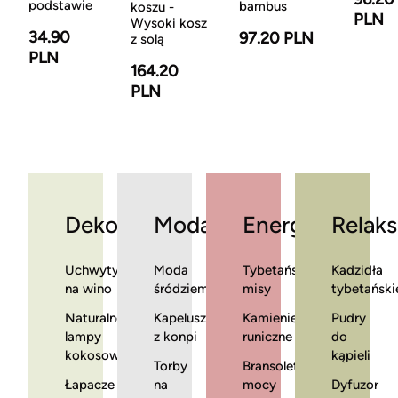
podstawie
bambus
koszu -
PLN
Wysoki kosz
34.90
97.20 PLN
z solą
PLN
164.20
PLN
Dekoracje
Moda
Energia
Relaks
Uchwyty
Moda
Tybetańskie
Kadzidła
na wino
śródziemnomorska
misy
tybetański
Naturalne
Kapelusze
Kamienie
Pudry
lampy
z konpi
runiczne
do
kokosowe
kąpieli
Torby
Bransoletki
Łapacze
na
mocy
Dyfuzor