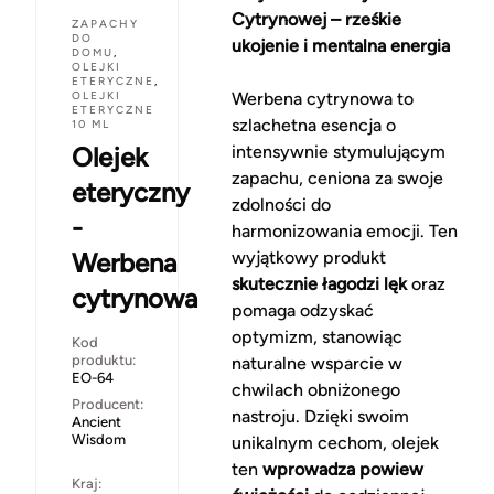
Cytrynowej – rześkie
ZAPACHY
DO
ukojenie i mentalna energia
DOMU
,
OLEJKI
ETERYCZNE
,
OLEJKI
Werbena cytrynowa to
ETERYCZNE
szlachetna esencja o
10 ML
Olejek
intensywnie stymulującym
zapachu, ceniona za swoje
eteryczny
zdolności do
-
harmonizowania emocji. Ten
Werbena
wyjątkowy produkt
skutecznie łagodzi lęk
oraz
cytrynowa
pomaga odzyskać
optymizm, stanowiąc
Kod
produktu:
naturalne wsparcie w
EO-64
chwilach obniżonego
Producent:
nastroju. Dzięki swoim
Ancient
Wisdom
unikalnym cechom, olejek
ten
wprowadza powiew
Kraj: