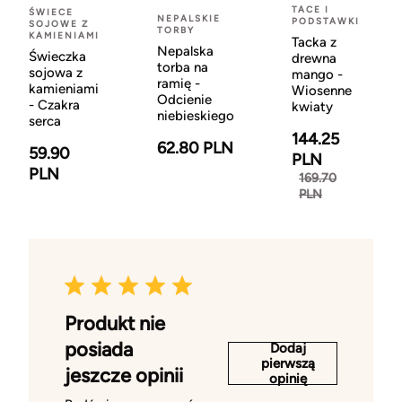
TACE I
ŚWIECE
NEPALSKIE
PODSTAWKI
SOJOWE Z
TORBY
KAMIENIAMI
Tacka z
Nepalska
Świeczka
drewna
torba na
sojowa z
mango -
ramię -
kamieniami
Wiosenne
Odcienie
- Czakra
kwiaty
niebieskiego
serca
144.25
62.80 PLN
59.90
PLN
PLN
169.70
PLN
Produkt nie
posiada
Dodaj
pierwszą
jeszcze opinii
opinię