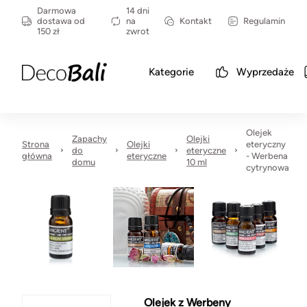
Darmowa
14 dni
dostawa od
na
Kontakt
Regulamin
150 zł
zwrot
Kategorie
Wyprzedaże
Olejek
Zapachy
Olejki
Strona
Olejki
eteryczny
do
eteryczne
główna
eteryczne
- Werbena
domu
10 ml
cytrynowa
Olejek z Werbeny