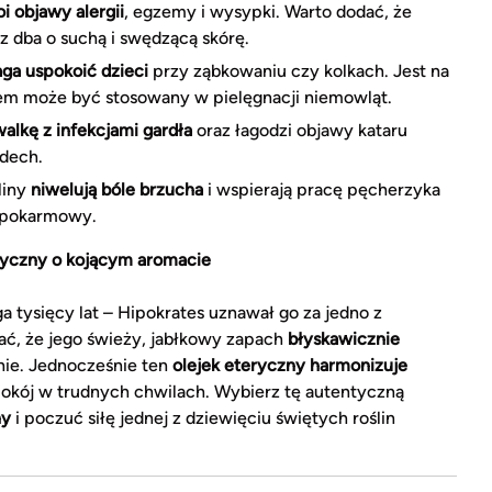
i objawy alergii
, egzemy i wysypki. Warto dodać, że
z dba o suchą i swędzącą skórę.
ga uspokoić dzieci
przy ząbkowaniu czy kolkach. Jest na
ertem może być stosowany w pielęgnacji niemowląt.
lkę z infekcjami gardła
oraz łagodzi objawy kataru
ddech.
liny
niwelują bóle brzucha
i wspierają pracę pęcherzyka
d pokarmowy.
eryczny o kojącym aromacie
a tysięcy lat – Hipokrates uznawał go za jedno z
ać, że jego świeży, jabłkowy zapach
błyskawicznie
anie. Jednocześnie ten
olejek eteryczny harmonizuje
pokój w trudnych chwilach. Wybierz tę autentyczną
ny
i poczuć siłę jednej z dziewięciu świętych roślin