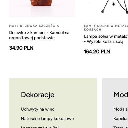
MAŁE DRZEWKA SZCZĘŚCIA
LAMPY SOLNE W META
KOSZACH
Drzewko z kamieni - Karneol na
Lampa solna w metal
orgonitowej podstawie
- Wysoki kosz z solą
34.90 PLN
164.20 PLN
Dekoracje
Mod
Uchwyty na wino
Moda ś
Naturalne lampy kokosowe
Kapelus
Łapacze snów z Bali
Torby n