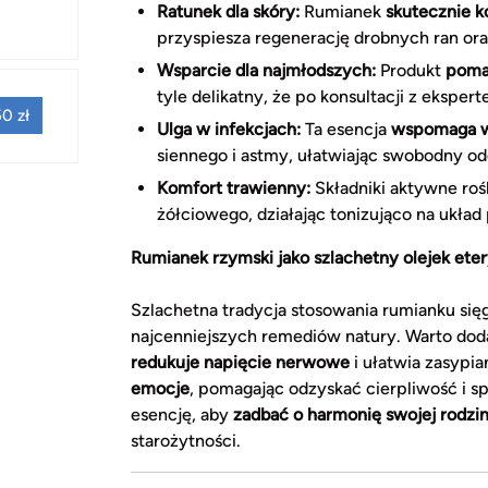
Ratunek dla skóry:
Rumianek
skutecznie ko
przyspiesza regenerację drobnych ran ora
Wsparcie dla najmłodszych:
Produkt
poma
tyle delikatny, że po konsultacji z eksp
0 zł
Ulga w infekcjach:
Ta esencja
wspomaga wa
siennego i astmy, ułatwiając swobodny o
Komfort trawienny:
Składniki aktywne roś
żółciowego, działając tonizująco na ukła
Rumianek rzymski jako szlachetny olejek et
Szlachetna tradycja stosowania rumianku sięg
najcenniejszych remediów natury. Warto dod
redukuje napięcie nerwowe
i ułatwia zasypi
emocje
, pomagając odzyskać cierpliwość i s
esencję, aby
zadbać o harmonię swojej rodzi
starożytności.