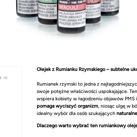
Olejek z Rumianku Rzymskiego – subtelne uko
E 10
Rumianek rzymski to jedna z najłagodniejszyc
swoje potężne właściwości uspokajające. T
wspiera kobiety w łagodzeniu objawów PMS i 
pomaga wyciszyć organizm
, niosąc ulgę w 
idealny wybór dla osób szukających
naturaln
Dlaczego warto wybrać ten rumiankowy olej