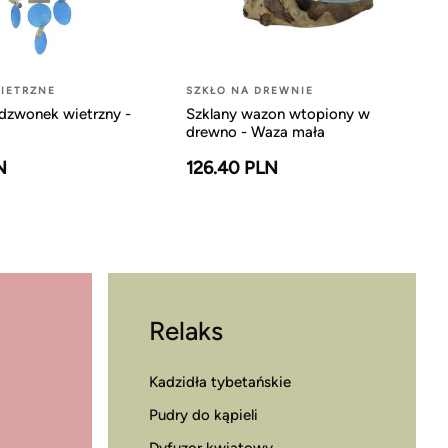
IETRZNE
SZKŁO NA DREWNIE
dzwonek wietrzny -
Szklany wazon wtopiony w
drewno - Waza mała
N
126.40 PLN
Relaks
Kadzidła tybetańskie
Pudry do kąpieli
Dyfuzor kwiatowy