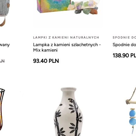
LAMPKI Z KAMIENI NATURALNYCH
SPODNIE D
owany
Lampka z kamieni szlachetnych -
Spodnie do
Mix kamieni
138.90 P
93.40 PLN
PLN