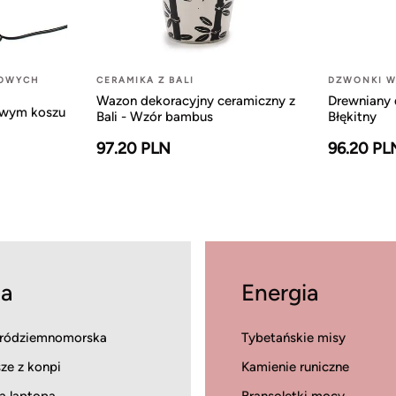
LOWYCH
CERAMIKA Z BALI
DZWONKI W
Wazon dekoracyjny ceramiczny z
Drewniany 
owym koszu
Bali - Wzór bambus
Błękitny
97.20 PLN
96.20 PL
a
Energia
ródziemnomorska
Tybetańskie misy
ze z konpi
Kamienie runiczne
a laptopa
Bransoletki mocy