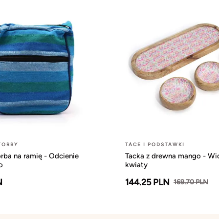
TORBY
TACE I PODSTAWKI
rba na ramię - Odcienie
Tacka z drewna mango - Wi
o
kwiaty
N
144.25 PLN
169.70 PLN