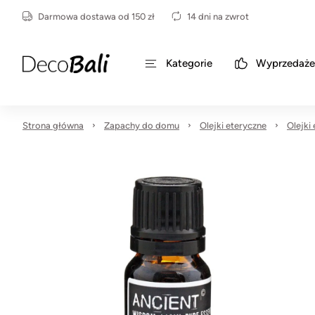
Darmowa dostawa od 150 zł
14 dni na zwrot
Kategorie
Wyprzedaże
Strona główna
Zapachy do domu
Olejki eteryczne
Olejki