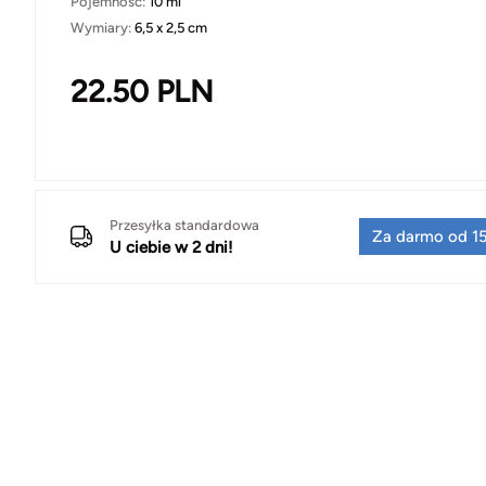
Pojemność:
10 ml
Wymiary:
6,5 x 2,5 cm
22.50
PLN
Przesyłka standardowa
Za darmo od 15
U ciebie w 2 dni!