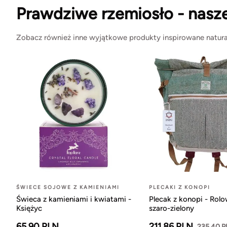
Prawdziwe rzemiosło - nasz
Zobacz również inne wyjątkowe produkty inspirowane natura
ŚWIECE SOJOWE Z KAMIENIAMI
PLECAKI Z KONOPI
Świeca z kamieniami i kwiatami -
Plecak z konopi - Rol
Księżyc
szaro-zielony
65.90 PLN
211.86 PLN
235.40 