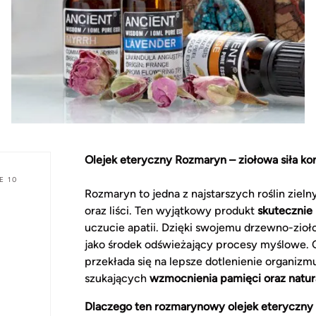
Olejek eteryczny Rozmaryn – ziołowa siła ko
E 10
Rozmaryn to jedna z najstarszych roślin zieln
oraz liści. Ten wyjątkowy produkt
skutecznie
uczucie apatii. Dzięki swojemu drzewno-zioł
jako środek odświeżający procesy myślowe. C
przekłada się na lepsze dotlenienie organizm
szukających
wzmocnienia pamięci oraz natura
Dlaczego ten rozmarynowy olejek eteryczny 