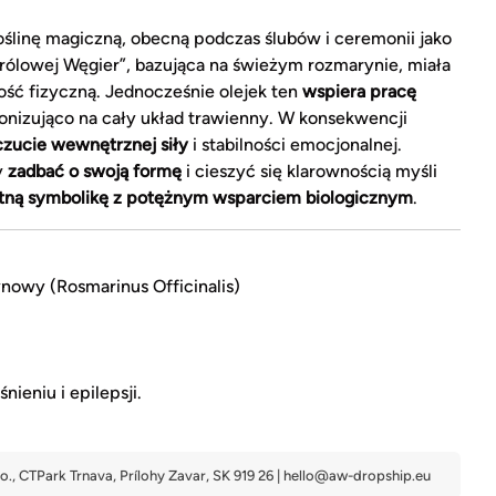
ślinę magiczną, obecną podczas ślubów i ceremonii jako
Królowej Węgier”, bazująca na świeżym rozmarynie, miała
ć fizyczną. Jednocześnie olejek ten
wspiera pracę
tonizująco na cały układ trawienny. W konsekwencji
zucie wewnętrznej siły
i stabilności emocjonalnej.
y
zadbać o swoją formę
i cieszyć się klarownością myśli
ytną symbolikę z potężnym wsparciem biologicznym
.
nowy (Rosmarinus Officinalis)
ieniu i epilepsji.