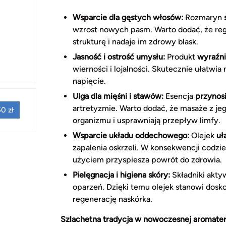
Wsparcie dla gęstych włosów:
Rozmaryn
wzrost nowych pasm. Warto dodać, że reg
strukturę i nadaje im zdrowy blask.
Jasność i ostrość umysłu:
Produkt
wyraźni
wierności i lojalności. Skutecznie ułatwia
napięcie.
Ulga dla mięśni i stawów:
Esencja
przynos
artretyzmie. Warto dodać, że masaże z j
0 zł
organizmu i usprawniają przepływ limfy.
Wsparcie układu oddechowego:
Olejek
uł
zapalenia oskrzeli. W konsekwencji codz
użyciem przyspiesza powrót do zdrowia.
Pielęgnacja i higiena skóry:
Składniki akty
oparzeń. Dzięki temu olejek stanowi dosk
regenerację naskórka.
Szlachetna tradycja w nowoczesnej aromater