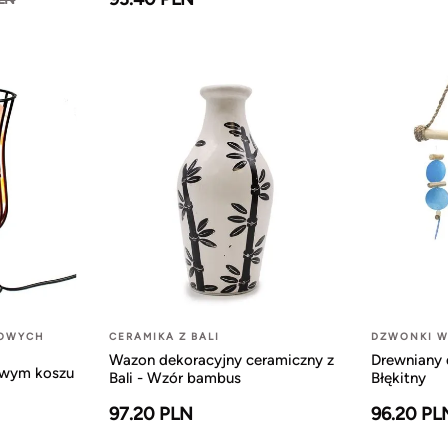
LOWYCH
CERAMIKA Z BALI
DZWONKI W
Wazon dekoracyjny ceramiczny z
Drewniany 
owym koszu
Bali - Wzór bambus
Błękitny
97.20 PLN
96.20 PL