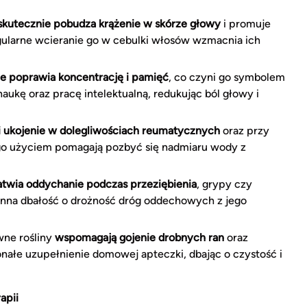
skutecznie pobudza krążenie w skórze głowy
i promuje
ularne wcieranie go w cebulki włosów wzmacnia ich
e poprawia koncentrację i pamięć
, co czyni go symbolem
 naukę oraz pracę intelektualną, redukując ból głowy i
i ukojenie w dolegliwościach reumatycznych
oraz przy
ego użyciem pomagają pozbyć się nadmiaru wody z
atwia oddychanie podczas przeziębienia
, grypy czy
ienna dbałość o drożność dróg oddechowych z jego
wne rośliny
wspomagają gojenie drobnych ran
oraz
onałe uzupełnienie domowej apteczki, dbając o czystość i
apii