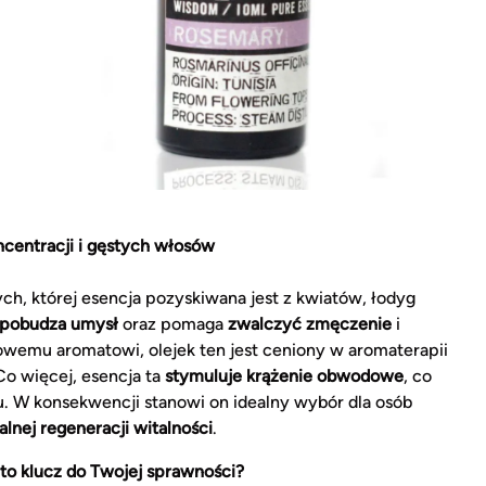
ncentracji i gęstych włosów
ych, której esencja pozyskiwana jest z kwiatów, łodyg
 pobudza umysł
oraz pomaga
zwalczyć zmęczenie
i
owemu aromatowi, olejek ten jest ceniony w aromaterapii
o więcej, esencja ta
stymuluje krążenie obwodowe
, co
u. W konsekwencji stanowi on idealny wybór dla osób
lnej regeneracji witalności
.
to klucz do Twojej sprawności?