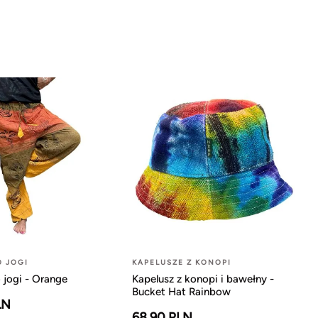
O JOGI
KAPELUSZE Z KONOPI
 jogi - Orange
Kapelusz z konopi i bawełny -
Bucket Hat Rainbow
LN
68.90 PLN