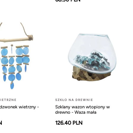
IETRZNE
SZKŁO NA DREWNIE
dzwonek wietrzny -
Szklany wazon wtopiony w
drewno - Waza mała
N
126.40 PLN