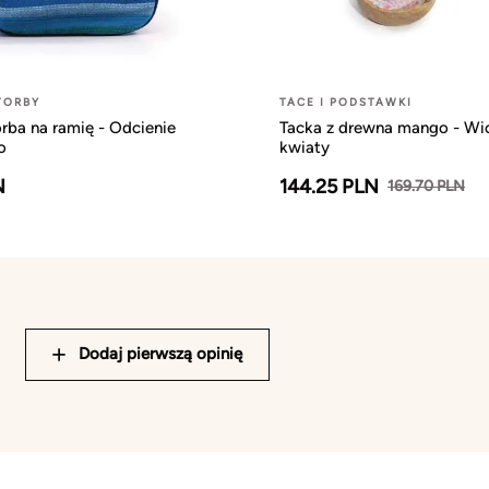
TORBY
TACE I PODSTAWKI
rba na ramię - Odcienie
Tacka z drewna mango - Wi
o
kwiaty
N
144.25 PLN
169.70 PLN
Dodaj pierwszą opinię