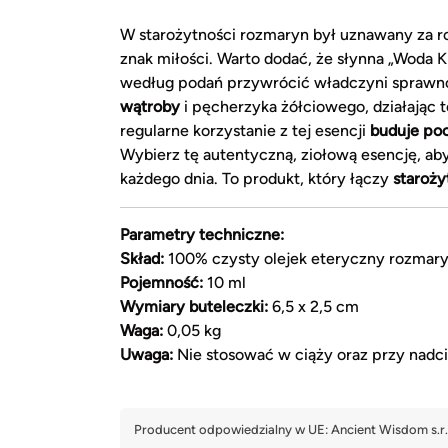
W starożytności rozmaryn był uznawany za ro
znak miłości. Warto dodać, że słynna „Woda 
według podań przywrócić władczyni sprawnoś
wątroby
i pęcherzyka żółciowego, działając 
regularne korzystanie z tej esencji
buduje poc
Wybierz tę autentyczną, ziołową esencję, ab
każdego dnia. To produkt, który łączy
staroż
Parametry techniczne:
Skład:
100% czysty olejek eteryczny rozmary
Pojemność:
10 ml
Wymiary buteleczki:
6,5 x 2,5 cm
Waga:
0,05 kg
Uwaga:
Nie stosować w ciąży oraz przy nadciśn