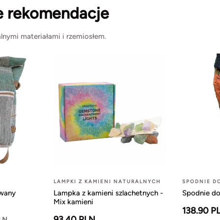
e rekomendacje
lnymi materiałami i rzemiosłem.
LAMPKI Z KAMIENI NATURALNYCH
SPODNIE D
owany
Lampka z kamieni szlachetnych -
Spodnie do
Mix kamieni
138.90 P
93.40 PLN
PLN