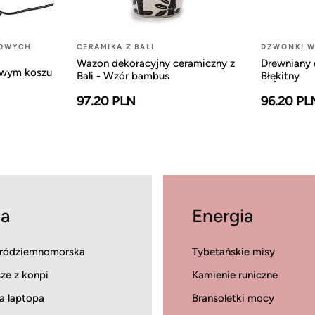
LOWYCH
CERAMIKA Z BALI
DZWONKI W
Wazon dekoracyjny ceramiczny z
Drewniany 
owym koszu
Bali - Wzór bambus
Błękitny
97.20 PLN
96.20 PL
a
Energia
ródziemnomorska
Tybetańskie misy
ze z konpi
Kamienie runiczne
a laptopa
Bransoletki mocy