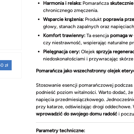
Harmonia i relaks:
Pomarańcza
skutecznie
chronicznego zmęczenia.
Wsparcie krążenia:
Produkt
poprawia prz
głowy, stanach zapalnych oraz napięciac
Komfort trawienny:
Ta esencja
pomaga w ł
czy niestrawność, wspierając naturalne p
Pielęgnacja cery:
Olejek
sprzyja regenera
niedoskonałościami i przywracając skórze
0 zł
Pomarańcza jako wszechstronny olejek etery
Stosowanie esencji pomarańczowej podczas m
podnieść poziom witalności. Warto dodać, że
napięcia przedmiesiączkowego. Jednocześni
przy katarze, odświeżając drogi oddechowe. 
wprowadzić do swojego domu radość
i poczu
Parametry techniczne: