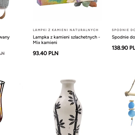
LAMPKI Z KAMIENI NATURALNYCH
SPODNIE D
owany
Lampka z kamieni szlachetnych -
Spodnie do
Mix kamieni
138.90 P
93.40 PLN
PLN