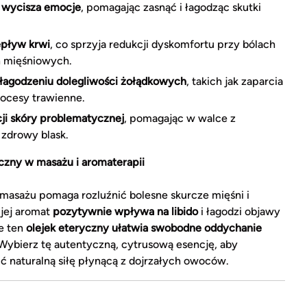
 wycisza emocje
, pomagając zasnąć i łagodząc skutki
epływ krwi
, co sprzyja redukcji dyskomfortu przy bólach
h mięśniowych.
agodzeniu dolegliwości żołądkowych
, takich jak zaparcia
rocesy trawienne.
cji skóry problematycznej
, pomagając w walce z
 zdrowy blask.
czny w masażu i aromaterapii
asażu pomaga rozluźnić bolesne skurcze mięśni i
 jej aromat
pozytywnie wpływa na libido
i łagodzi objawy
e ten
olejek eteryczny ułatwia swobodne oddychanie
Wybierz tę autentyczną, cytrusową esencję, aby
ć naturalną siłę płynącą z dojrzałych owoców.