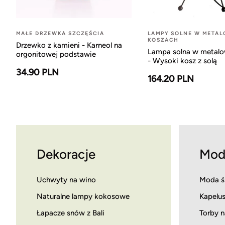
MAŁE DRZEWKA SZCZĘŚCIA
LAMPY SOLNE W META
KOSZACH
Drzewko z kamieni - Karneol na
Lampa solna w metal
orgonitowej podstawie
- Wysoki kosz z solą
34.90 PLN
164.20 PLN
Dekoracje
Mod
Uchwyty na wino
Moda ś
Naturalne lampy kokosowe
Kapelus
Łapacze snów z Bali
Torby n