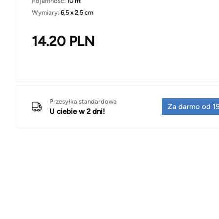
Pojemność:
10 ml
Wymiary:
6,5 x 2,5 cm
14.20
PLN
Przesyłka standardowa
Za darmo od 15
U ciebie w 2 dni!