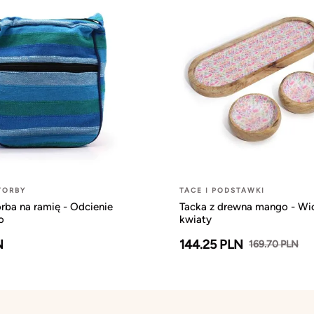
TORBY
TACE I PODSTAWKI
rba na ramię - Odcienie
Tacka z drewna mango - Wi
o
kwiaty
N
144.25 PLN
169.70 PLN