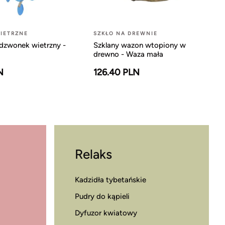
IETRZNE
SZKŁO NA DREWNIE
dzwonek wietrzny -
Szklany wazon wtopiony w
drewno - Waza mała
N
126.40 PLN
Relaks
Kadzidła tybetańskie
Pudry do kąpieli
Dyfuzor kwiatowy