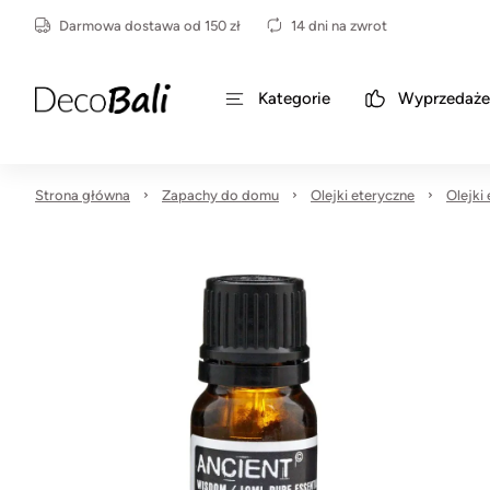
Darmowa dostawa od 150 zł
14 dni na zwrot
Kategorie
Wyprzedaże
Strona główna
Zapachy do domu
Olejki eteryczne
Olejki