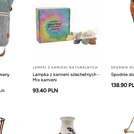
LAMPKI Z KAMIENI NATURALNYCH
SPODNIE D
owany
Lampka z kamieni szlachetnych -
Spodnie do
Mix kamieni
138.90 P
93.40 PLN
PLN