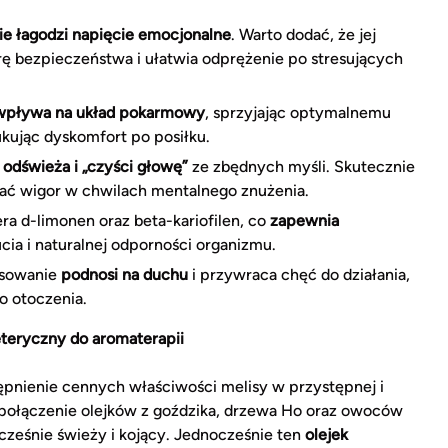
ie łagodzi napięcie emocjonalne
. Warto dodać, że jej
rę bezpieczeństwa i ułatwia odprężenie po stresujących
wpływa na układ pokarmowy
, sprzyjając optymalnemu
kując dyskomfort po posiłku.
 odświeża i „czyści głowę”
ze zbędnych myśli. Skutecznie
ać wigor w chwilach mentalnego znużenia.
a d-limonen oraz beta-kariofilen, co
zapewnia
ia i naturalnej odporności organizmu.
osowanie
podnosi na duchu
i przywraca chęć do działania,
o otoczenia.
eteryczny do aromaterapii
ępnienie cennych właściwości melisy w przystępnej i
e połączenie olejków z goździka, drzewa Ho oraz owoców
cześnie świeży i kojący. Jednocześnie ten
olejek