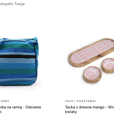
 dopełni Twoje
TORBY
TACE I PODSTAWKI
rba na ramię - Odcienie
Tacka z drewna mango - Wi
o
kwiaty