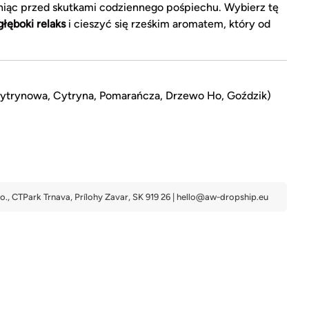
oniąc przed skutkami codziennego pośpiechu. Wybierz tę
łęboki relaks
i cieszyć się rześkim aromatem, który od
 cytrynowa, Cytryna, Pomarańcza, Drzewo Ho, Goździk)