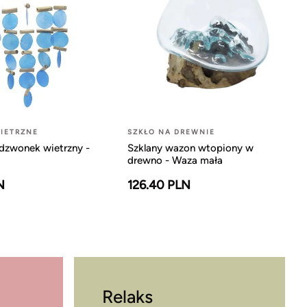
IETRZNE
SZKŁO NA DREWNIE
dzwonek wietrzny -
Szklany wazon wtopiony w
drewno - Waza mała
N
126.40 PLN
Relaks