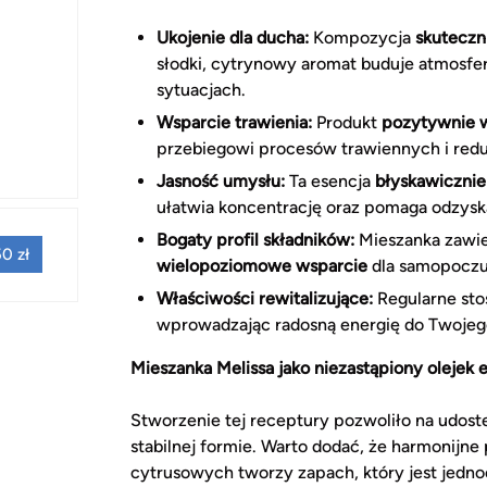
Ukojenie dla ducha:
Kompozycja
skuteczn
słodki, cytrynowy aromat buduje atmosfe
sytuacjach.
Wsparcie trawienia:
Produkt
pozytywnie 
przebiegowi procesów trawiennych i redu
Jasność umysłu:
Ta esencja
błyskawicznie
ułatwia koncentrację oraz pomaga odzysk
Bogaty profil składników:
Mieszanka zawier
0 zł
wielopoziomowe wsparcie
dla samopoczuc
Właściwości rewitalizujące:
Regularne st
wprowadzając radosną energię do Twojeg
Mieszanka Melissa jako niezastąpiony olejek 
Stworzenie tej receptury pozwoliło na udost
stabilnej formie. Warto dodać, że harmonijn
cytrusowych tworzy zapach, który jest jedno