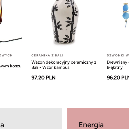
LOWYCH
CERAMIKA Z BALI
DZWONKI W
Wazon dekoracyjny ceramiczny z
Drewniany 
owym koszu
Bali - Wzór bambus
Błękitny
97.20 PLN
96.20 PL
a
Energia