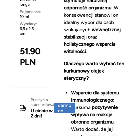
stymuluje naturalną
longa
odporność organizmu
. W
Pojemność:
konsekwencji stanowi on
10 ml
idealny wybór dla osób
Wymiary:
6,5 x 2,5
szukających
wewnętrznej
cm
stabilizacji oraz
holistycznego wsparcia
51.90
witalności
.
PLN
Dlaczego warto wybrać ten
kurkumowy olejek
eteryczny?
Wsparcie dla systemu
Za
immunologicznego:
Przesyłka
standardowa
darmo
Kurkuma
pozytywnie
U ciebie w
od
wpływa na reakcje
2 dni!
150 zł
obronne organizmu
.
Warto dodać, że jej