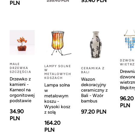
93.40 PLN
235.40 PLN
PLN
DZWON
MAŁE
WIETR
LAMPY SOLNE
DRZEWKA
CERAMIKA Z
W
Drewni
SZCZĘŚCIA
BALI
METALOWYCH
dzwon
KOSZACH
Drzewko z
Wazon
wietrzn
kamieni -
dekoracyjny
Lampa solna
Błękitn
Karneol na
ceramiczny z
w
orgonitowej
Bali - Wzór
metalowym
96.20
podstawie
bambus
koszu -
PLN
Wysoki kosz
34.90
97.20 PLN
z solą
PLN
164.20
PLN