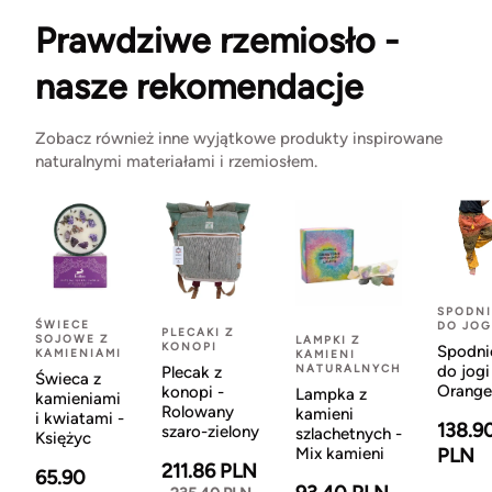
Prawdziwe rzemiosło -
nasze rekomendacje
Zobacz również inne wyjątkowe produkty inspirowane
naturalnymi materiałami i rzemiosłem.
SPODNI
ŚWIECE
DO JOG
PLECAKI Z
SOJOWE Z
LAMPKI Z
KONOPI
Spodni
KAMIENIAMI
KAMIENI
NATURALNYCH
do jogi
Plecak z
Świeca z
Orange
konopi -
Lampka z
kamieniami
Rolowany
kamieni
i kwiatami -
138.9
szaro-zielony
szlachetnych -
Księżyc
Mix kamieni
PLN
211.86 PLN
65.90