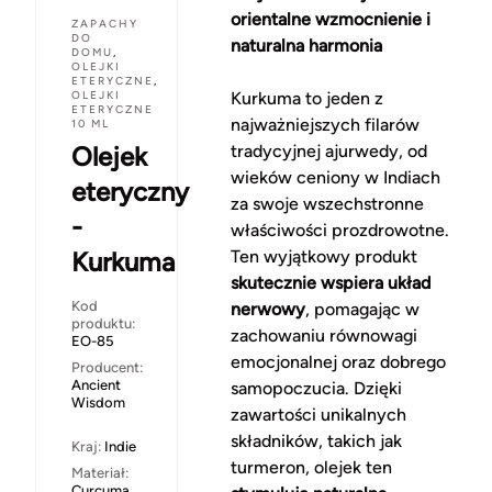
orientalne wzmocnienie i
ZAPACHY
DO
naturalna harmonia
DOMU
,
OLEJKI
ETERYCZNE
,
OLEJKI
Kurkuma to jeden z
ETERYCZNE
najważniejszych filarów
10 ML
Olejek
tradycyjnej ajurwedy, od
wieków ceniony w Indiach
eteryczny
za swoje wszechstronne
-
właściwości prozdrowotne.
Kurkuma
Ten wyjątkowy produkt
skutecznie wspiera układ
Kod
nerwowy
, pomagając w
produktu:
zachowaniu równowagi
EO-85
emocjonalnej oraz dobrego
Producent:
Ancient
samopoczucia. Dzięki
Wisdom
zawartości unikalnych
składników, takich jak
Kraj:
Indie
turmeron, olejek ten
Materiał:
Curcuma