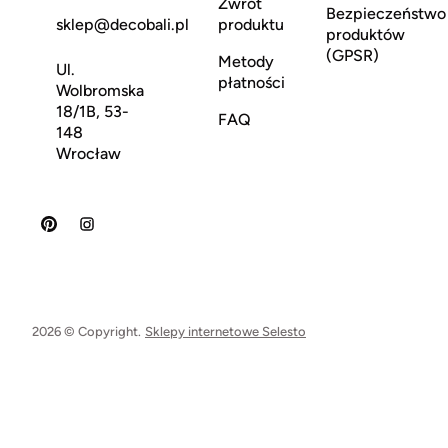
Zwrot
Bezpieczeństwo
sklep@decobali.pl
produktu
produktów
(GPSR)
Metody
Ul.
płatności
Wolbromska
18/1B, 53-
FAQ
148
Wrocław
2026 © Copyright.
Sklepy internetowe Selesto