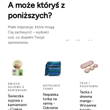
A może któryś z
poniższych?
Małe inspiracje, które mogą
Cię zachwycić – wybierz
coś, co dopełni Twoje
zamówienie.
TACE I
ŚWIECE
NEPALSKIE
PODSTAWKI
SOJOWE Z
TORBY
KAMIENIAMI
Tacka z
Nepalska
Świeczka
drewna
torba na
sojowa z
mango -
ramię -
kamieniami
Wiosenne
Odcienie
- Czakra
kwiaty