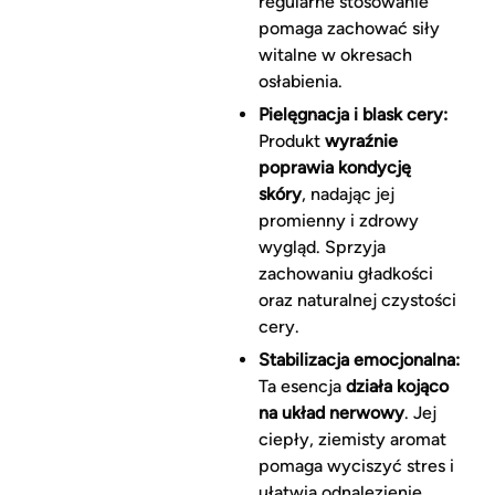
regularne stosowanie
pomaga zachować siły
witalne w okresach
osłabienia.
Pielęgnacja i blask cery:
Produkt
wyraźnie
poprawia kondycję
skóry
, nadając jej
promienny i zdrowy
wygląd. Sprzyja
zachowaniu gładkości
oraz naturalnej czystości
cery.
Stabilizacja emocjonalna:
Ta esencja
działa kojąco
na układ nerwowy
. Jej
ciepły, ziemisty aromat
pomaga wyciszyć stres i
ułatwia odnalezienie