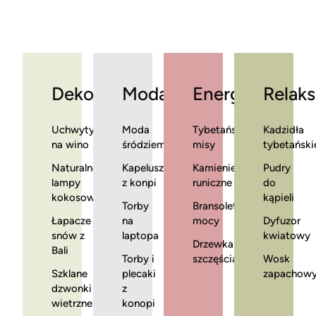
Dekoracje
Moda
Energia
Relaks
Uchwyty
Moda
Tybetańskie
Kadzidła
na wino
śródziemnomorska
misy
tybetański
Naturalne
Kapelusze
Kamienie
Pudry
lampy
z konpi
runiczne
do
kokosowe
kąpieli
Torby
Bransoletki
Łapacze
na
mocy
Dyfuzor
snów z
laptopa
kwiatowy
Drzewka
Bali
Torby i
szczęścia
Wosk
Szklane
plecaki
zapachow
dzwonki
z
wietrzne
konopi