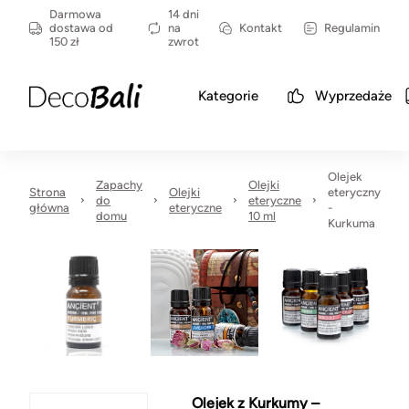
Darmowa
14 dni
dostawa od
na
Kontakt
Regulamin
150 zł
zwrot
Kategorie
Wyprzedaże
Olejek
Zapachy
Olejki
Strona
Olejki
eteryczny
do
eteryczne
główna
eteryczne
-
domu
10 ml
Kurkuma
Olejek z Kurkumy –