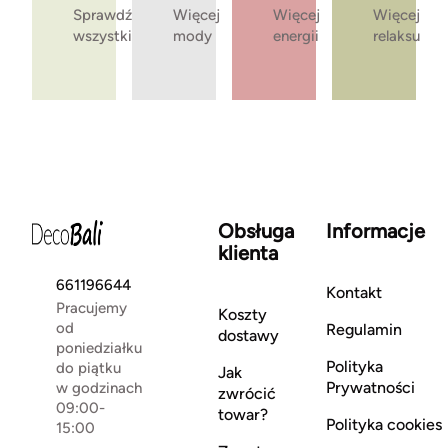
Sprawdź
Więcej
Więcej
Więcej
wszystkie
mody
energii
relaksu
Obsługa
Informacje
klienta
661196644
Kontakt
Pracujemy
Koszty
od
Regulamin
dostawy
poniedziałku
Polityka
do piątku
Jak
Prywatności
w godzinach
zwrócić
09:00-
towar?
Polityka cookies
15:00