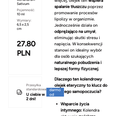
więcej, olejek ten
wspiera
Sativum
spalanie tłuszczu
poprzez
Pojemność:
promowanie procesów
10 ml
lipolizy w organizmie.
Wymiary:
6,5 x 2,5
Jednocześnie działa on
cm
odprężająco na umysł
,
eliminując skutki stresu i
27.80
napięcia. W konsekwencji
stanowi on idealny wybór
PLN
dla osób szukających
naturalnego pobudzenia i
lepszej formy fizycznej
.
Dlaczego ten kolendrowy
Za
olejek eteryczny to klucz do
Przesyłka
standardowa
darmo
lepszego samopoczucia?
U ciebie w
od
2 dni!
150 zł
Wsparcie życia
intymnego:
Kolendra