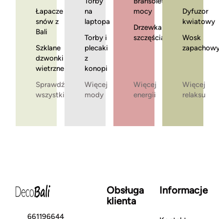
Torby
Bransoletki
Łapacze
na
mocy
Dyfuzor
snów z
laptopa
kwiatowy
Drzewka
Bali
Torby i
szczęścia
Wosk
Szklane
plecaki
zapachow
dzwonki
z
wietrzne
konopi
Sprawdź
Więcej
Więcej
Więcej
wszystkie
mody
energii
relaksu
Obsługa
Informacje
klienta
661196644