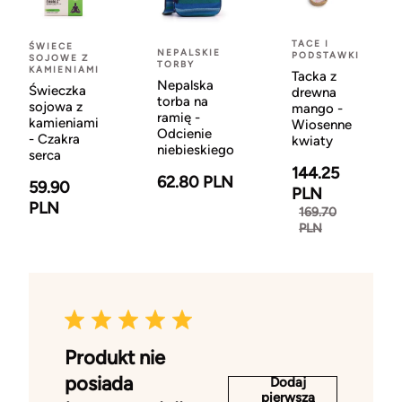
TACE I
ŚWIECE
NEPALSKIE
PODSTAWKI
SOJOWE Z
TORBY
KAMIENIAMI
Tacka z
Nepalska
Świeczka
drewna
torba na
sojowa z
mango -
ramię -
kamieniami
Wiosenne
Odcienie
- Czakra
kwiaty
niebieskiego
serca
144.25
62.80 PLN
59.90
PLN
PLN
169.70
PLN
Produkt nie
posiada
Dodaj
pierwszą