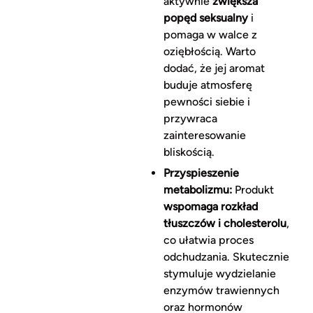
aktywnie
zwiększa
popęd seksualny
i
pomaga w walce z
oziębłością. Warto
dodać, że jej aromat
buduje atmosferę
pewności siebie i
przywraca
zainteresowanie
bliskością.
Przyspieszenie
metabolizmu:
Produkt
wspomaga rozkład
tłuszczów i cholesterolu
,
co ułatwia proces
odchudzania. Skutecznie
stymuluje wydzielanie
enzymów trawiennych
oraz hormonów