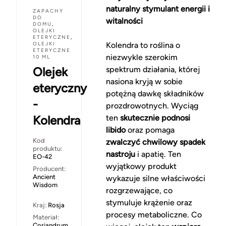
naturalny stymulant energii i
ZAPACHY
DO
witalności
DOMU
,
OLEJKI
ETERYCZNE
,
OLEJKI
Kolendra to roślina o
ETERYCZNE
niezwykle szerokim
10 ML
Olejek
spektrum działania, której
nasiona kryją w sobie
eteryczny
potężną dawkę składników
-
prozdrowotnych. Wyciąg
Kolendra
ten
skutecznie podnosi
libido
oraz pomaga
Kod
zwalczyć chwilowy spadek
produktu:
nastroju
i apatię. Ten
EO-42
wyjątkowy produkt
Producent:
Ancient
wykazuje silne właściwości
Wisdom
rozgrzewające, co
stymuluje krążenie oraz
Kraj:
Rosja
procesy metaboliczne. Co
Materiał:
Coriandrum