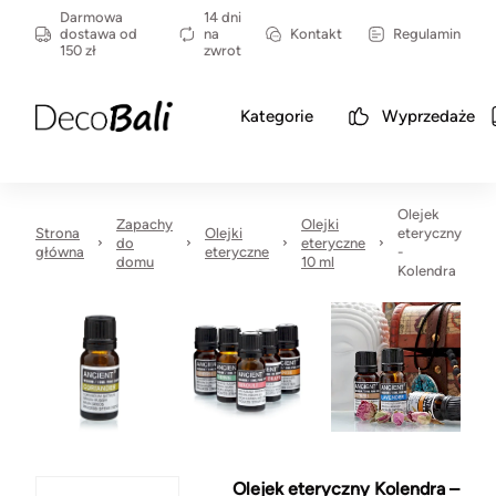
Darmowa
14 dni
dostawa od
na
Kontakt
Regulamin
150 zł
zwrot
Kategorie
Wyprzedaże
Olejek
Zapachy
Olejki
Strona
Olejki
eteryczny
do
eteryczne
główna
eteryczne
-
domu
10 ml
Kolendra
Olejek eteryczny Kolendra –