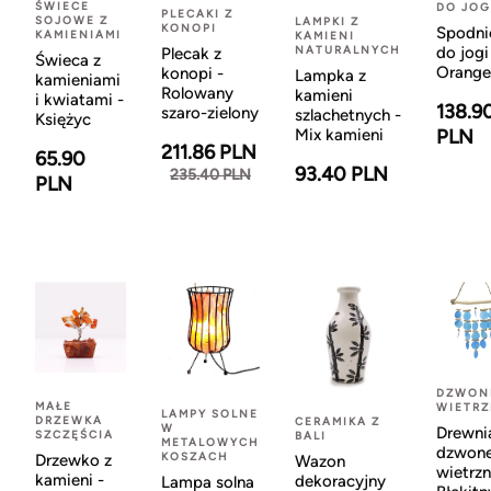
ŚWIECE
DO JOG
PLECAKI Z
SOJOWE Z
LAMPKI Z
KONOPI
Spodni
KAMIENIAMI
KAMIENI
NATURALNYCH
do jogi
Plecak z
Świeca z
Orange
konopi -
Lampka z
kamieniami
Rolowany
kamieni
i kwiatami -
138.9
szaro-zielony
szlachetnych -
Księżyc
Mix kamieni
PLN
211.86 PLN
65.90
93.40 PLN
235.40 PLN
PLN
DZWON
MAŁE
WIETR
LAMPY SOLNE
DRZEWKA
CERAMIKA Z
W
Drewni
SZCZĘŚCIA
BALI
METALOWYCH
dzwon
KOSZACH
Drzewko z
Wazon
wietrzn
kamieni -
dekoracyjny
Lampa solna