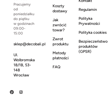
Kontakt
Pracujemy
Koszty
od
Regulamin
dostawy
poniedziałku
Polityka
do piątku
Jak
Prywatności
w godzinach
zwrócić
09:00-
towar?
Polityka cookies
15:00
Zwrot
Bezpieczeństwo
sklep@decobali.pl
produktu
produktów
(GPSR)
Metody
Ul.
płatności
Wolbromska
18/1B, 53-
FAQ
148
Wrocław