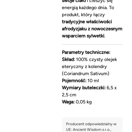
swoje ciało
i cieszyć się
energią każdego dnia. To
produkt, który łączy
tradycyjne właściwości
afrodyzjaku z nowoczesnym
wsparciem sylwetki
.
Parametry techniczne:
Skład:
100% czysty olejek
eteryczny z kolendry
(Coriandrum Sativum)
Pojemność:
10 ml
Wymiary buteleczki:
6,5 x
2,5 cm
Waga:
0,05 kg