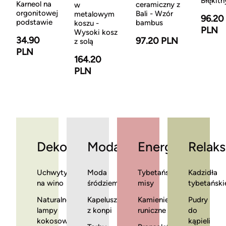
Błękitn
Karneol na
ceramiczny z
w
orgonitowej
Bali - Wzór
metalowym
96.20
podstawie
bambus
koszu -
PLN
Wysoki kosz
34.90
97.20 PLN
z solą
PLN
164.20
PLN
Dekoracje
Moda
Energia
Relaks
Uchwyty
Moda
Tybetańskie
Kadzidła
na wino
śródziemnomorska
misy
tybetański
Naturalne
Kapelusze
Kamienie
Pudry
lampy
z konpi
runiczne
do
kokosowe
kąpieli