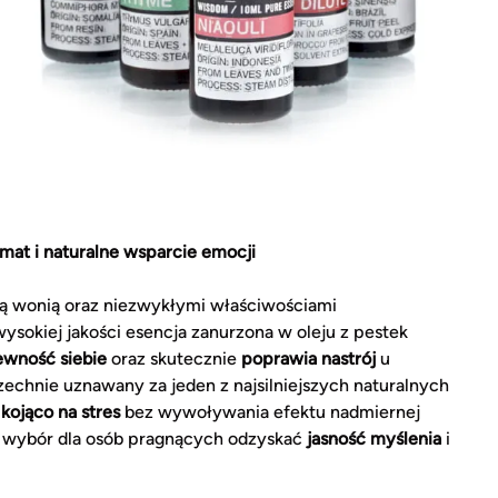
at i naturalne wsparcie emocji
ą wonią oraz niezwykłymi właściwościami
sokiej jakości esencja zanurzona w oleju z pestek
ewność siebie
oraz skutecznie
poprawia nastrój
u
zechnie uznawany za jeden z najsilniejszych naturalnych
a
kojąco na stres
bez wywoływania efektu nadmiernej
y wybór dla osób pragnących odzyskać
jasność myślenia
i