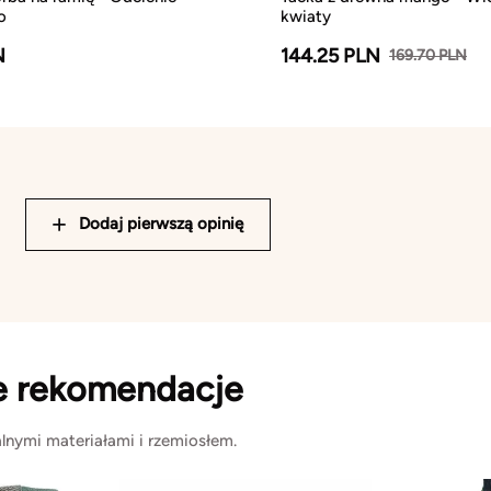
o
kwiaty
N
144.25 PLN
169.70 PLN
Dodaj pierwszą opinię
e rekomendacje
lnymi materiałami i rzemiosłem.