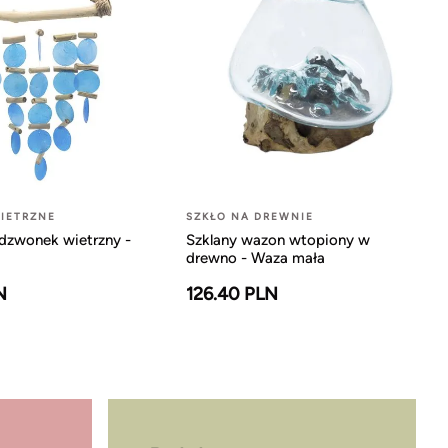
IETRZNE
SZKŁO NA DREWNIE
dzwonek wietrzny -
Szklany wazon wtopiony w
drewno - Waza mała
N
126.40 PLN