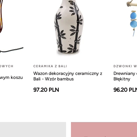
LOWYCH
CERAMIKA Z BALI
DZWONKI W
Wazon dekoracyjny ceramiczny z
Drewniany 
owym koszu
Bali - Wzór bambus
Błękitny
97.20 PLN
96.20 PL