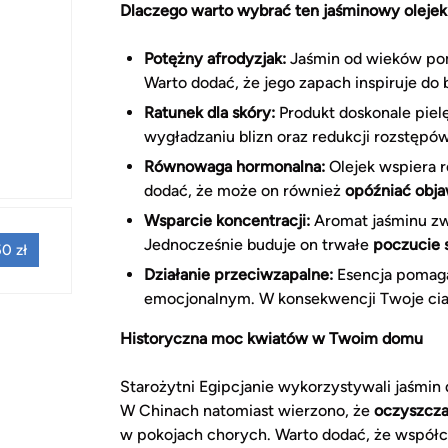
Dlaczego warto wybrać ten jaśminowy olejek
Potężny afrodyzjak:
Jaśmin od wieków p
Warto dodać, że jego zapach inspiruje do 
Ratunek dla skóry:
Produkt doskonale piel
wygładzaniu blizn oraz redukcji rozstępów
Równowaga hormonalna:
Olejek wspiera r
dodać, że może on również
opóźniać obj
Wsparcie koncentracji:
Aromat jaśminu zw
Jednocześnie buduje on trwałe
poczucie 
0 zł
Działanie przeciwzapalne:
Esencja pomaga
emocjonalnym. W konsekwencji Twoje cia
Historyczna moc kwiatów w Twoim domu
Starożytni Egipcjanie wykorzystywali jaśmin
W Chinach natomiast wierzono, że
oczyszcza
w pokojach chorych. Warto dodać, że współc