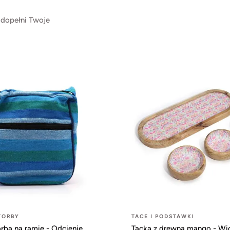
 dopełni Twoje
TORBY
TACE I PODSTAWKI
rba na ramię - Odcienie
Tacka z drewna mango - Wi