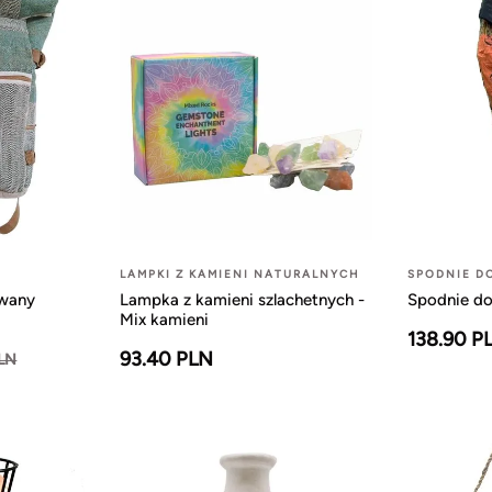
LAMPKI Z KAMIENI NATURALNYCH
SPODNIE D
owany
Lampka z kamieni szlachetnych -
Spodnie do
Mix kamieni
138.90 P
93.40 PLN
PLN