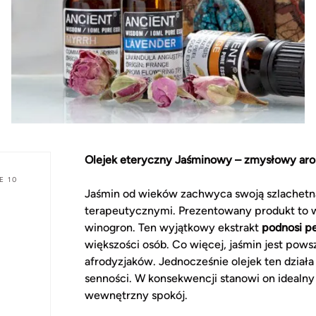
Olejek eteryczny Jaśminowy – zmysłowy arom
E 10
Jaśmin od wieków zachwyca swoją szlachetn
terapeutycznymi. Prezentowany produkt to wy
winogron. Ten wyjątkowy ekstrakt
podnosi p
większości osób. Co więcej, jaśmin jest pows
afrodyzjaków. Jednocześnie olejek ten dział
senności. W konsekwencji stanowi on idealn
wewnętrzny spokój.