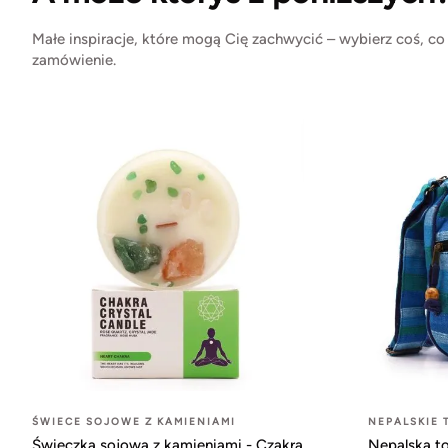
Małe inspiracje, które mogą Cię zachwycić – wybierz coś, co
zamówienie.
ŚWIECE SOJOWE Z KAMIENIAMI
NEPALSKIE 
Świeczka sojowa z kamieniami - Czakra
Nepalska to