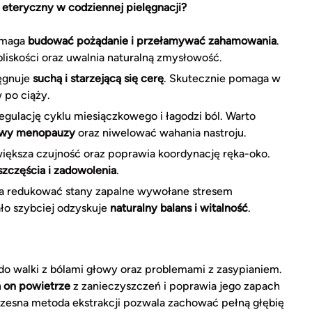
 eteryczny w codziennej pielęgnacji?
omaga
budować pożądanie i przełamywać zahamowania
.
bliskości oraz uwalnia naturalną zmysłowość.
ęgnuje
suchą i starzejącą się cerę
. Skutecznie pomaga w
 po ciąży.
egulację cyklu miesiączkowego i łagodzi ból. Warto
awy menopauzy
oraz niwelować wahania nastroju.
iększa czujność oraz poprawia koordynację ręka-oko.
szczęścia i zadowolenia
.
 redukować stany zapalne wywołane stresem
ło szybciej odzyskuje
naturalny balans i witalność
.
 do walki z bólami głowy oraz problemami z zasypianiem.
 on powietrze
z zanieczyszczeń i poprawia jego zapach
zesna metoda ekstrakcji pozwala zachować pełną głębię