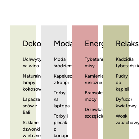
Dekoracje
Moda
Energia
Relaks
Uchwyty
Moda
Tybetańskie
Kadzidła
na wino
śródziemnomorska
misy
tybetański
Naturalne
Kapelusze
Kamienie
Pudry
lampy
z konpi
runiczne
do
kokosowe
kąpieli
Torby
Bransoletki
Łapacze
na
mocy
Dyfuzor
snów z
laptopa
kwiatowy
Drzewka
Bali
Torby i
szczęścia
Wosk
Szklane
plecaki
zapachow
dzwonki
z
wietrzne
konopi