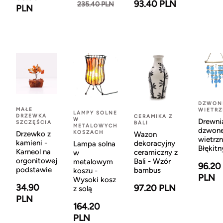
93.40 PLN
235.40 PLN
PLN
DZWON
MAŁE
WIETR
LAMPY SOLNE
DRZEWKA
CERAMIKA Z
W
Drewni
SZCZĘŚCIA
BALI
METALOWYCH
dzwon
KOSZACH
Drzewko z
Wazon
wietrzn
kamieni -
dekoracyjny
Lampa solna
Błękitn
Karneol na
ceramiczny z
w
orgonitowej
Bali - Wzór
metalowym
96.20
podstawie
bambus
koszu -
PLN
Wysoki kosz
34.90
97.20 PLN
z solą
PLN
164.20
PLN