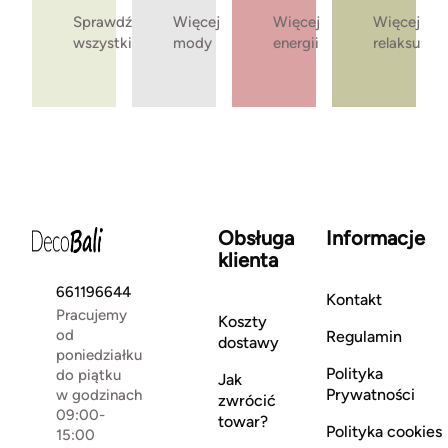
Sprawdź
Więcej
Więcej
Więcej
wszystkie
mody
energii
relaksu
Obsługa
Informacje
klienta
661196644
Kontakt
Pracujemy
Koszty
od
Regulamin
dostawy
poniedziałku
Polityka
do piątku
Jak
Prywatności
w godzinach
zwrócić
09:00-
towar?
Polityka cookies
15:00