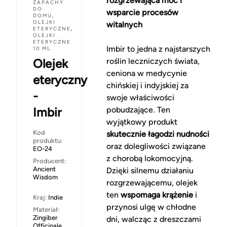
rozgrzewająca moc i
ZAPACHY
DO
wsparcie procesów
DOMU
,
OLEJKI
witalnych
ETERYCZNE
,
OLEJKI
ETERYCZNE
Imbir to jedna z najstarszych
10 ML
Olejek
roślin leczniczych świata,
ceniona w medycynie
eteryczny
chińskiej i indyjskiej za
-
swoje właściwości
Imbir
pobudzające. Ten
wyjątkowy produkt
Kod
skutecznie łagodzi nudności
produktu:
oraz dolegliwości związane
EO-24
z chorobą lokomocyjną.
Producent:
Ancient
Dzięki silnemu działaniu
Wisdom
rozgrzewającemu, olejek
ten
wspomaga krążenie
i
Kraj:
Indie
przynosi ulgę w chłodne
Materiał:
Zingiber
dni, walcząc z dreszczami
Officinale