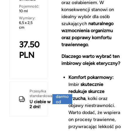
oraz osłabieniem. W
Pojemność:
konsekwencji stanowi on
10 ml
idealny wybór dla osób
Wymiary:
6,5 x 2,5
szukających
naturalnego
cm
wzmocnienia organizmu
oraz poprawy komfortu
37.50
trawiennego
.
PLN
Dlaczego warto wybrać ten
imbirowy olejek eteryczny?
Komfort pokarmowy:
Imbir
skutecznie
Za
redukuje skurcze
Przesyłka
standardowa
darmo
brzucha
, kolki oraz
U ciebie w
od
objawy niestrawności.
2 dni!
150 zł
Warto dodać, że wspiera
on procesy trawienne,
przywracając lekkość po