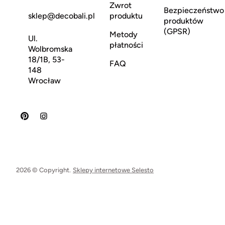
Zwrot
Bezpieczeństwo
sklep@decobali.pl
produktu
produktów
(GPSR)
Metody
Ul.
płatności
Wolbromska
18/1B, 53-
FAQ
148
Wrocław
2026 © Copyright.
Sklepy internetowe Selesto