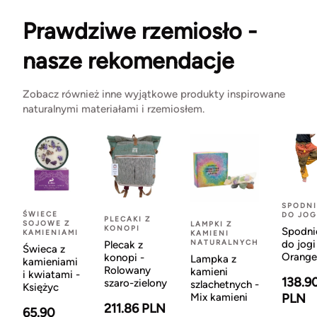
Prawdziwe rzemiosło -
nasze rekomendacje
Zobacz również inne wyjątkowe produkty inspirowane
naturalnymi materiałami i rzemiosłem.
SPODNI
ŚWIECE
DO JOG
PLECAKI Z
SOJOWE Z
LAMPKI Z
KONOPI
Spodni
KAMIENIAMI
KAMIENI
NATURALNYCH
do jogi
Plecak z
Świeca z
Orange
konopi -
Lampka z
kamieniami
Rolowany
kamieni
i kwiatami -
138.9
szaro-zielony
szlachetnych -
Księżyc
Mix kamieni
PLN
211.86 PLN
65.90