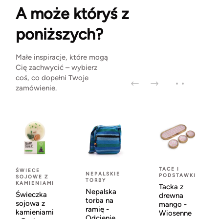
A może któryś z
poniższych?
Małe inspiracje, które mogą
Cię zachwycić – wybierz
coś, co dopełni Twoje
zamówienie.
TACE I
ŚWIECE
NEPALSKIE
PODSTAWKI
SOJOWE Z
TORBY
KAMIENIAMI
Tacka z
Nepalska
Świeczka
drewna
torba na
sojowa z
mango -
ramię -
kamieniami
Wiosenne
Odcienie