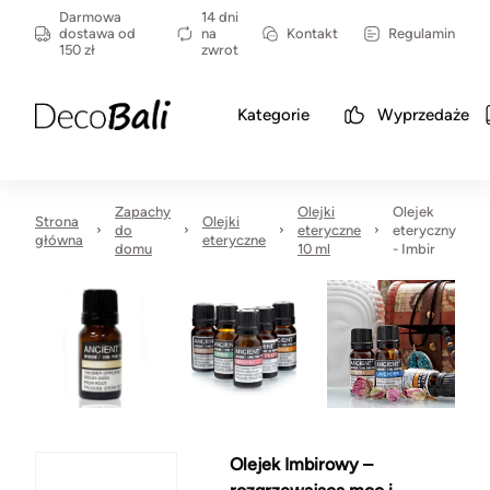
Darmowa
14 dni
dostawa od
na
Kontakt
Regulamin
150 zł
zwrot
Kategorie
Wyprzedaże
Zapachy
Olejki
Olejek
Strona
Olejki
do
eteryczne
eteryczny
główna
eteryczne
domu
10 ml
- Imbir
Olejek Imbirowy –