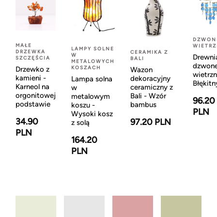
DZWON
MAŁE
WIETR
LAMPY SOLNE
DRZEWKA
CERAMIKA Z
W
Drewni
SZCZĘŚCIA
BALI
METALOWYCH
dzwon
KOSZACH
Drzewko z
Wazon
wietrzn
kamieni -
dekoracyjny
Lampa solna
Błękitn
Karneol na
ceramiczny z
w
orgonitowej
Bali - Wzór
metalowym
96.20
podstawie
bambus
koszu -
PLN
Wysoki kosz
34.90
97.20 PLN
z solą
PLN
164.20
PLN