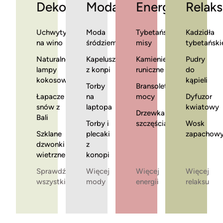
Dekoracje
Moda
Energia
Relaks
Uchwyty
Moda
Tybetańskie
Kadzidła
na wino
śródziemnomorska
misy
tybetański
Naturalne
Kapelusze
Kamienie
Pudry
lampy
z konpi
runiczne
do
kokosowe
kąpieli
Torby
Bransoletki
Łapacze
na
mocy
Dyfuzor
snów z
laptopa
kwiatowy
Drzewka
Bali
Torby i
szczęścia
Wosk
Szklane
plecaki
zapachow
dzwonki
z
wietrzne
konopi
Sprawdź
Więcej
Więcej
Więcej
wszystkie
mody
energii
relaksu