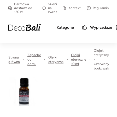
Darmowa
14 dni
dostawa od
na
Kontakt
Regulamin
150 zł
zwrot
Kategorie
Wyprzedaże
Olejek
Zapachy
Olejki
eteryczny
Strona
Olejki
do
eteryczne
-
główna
eteryczne
domu
10 ml
Czerwony
bodziszek