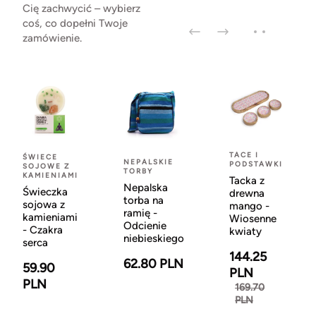
Cię zachwycić – wybierz
coś, co dopełni Twoje
zamówienie.
TACE I
ŚWIECE
NEPALSKIE
PODSTAWKI
SOJOWE Z
TORBY
KAMIENIAMI
Tacka z
Nepalska
Świeczka
drewna
torba na
sojowa z
mango -
ramię -
kamieniami
Wiosenne
Odcienie
- Czakra
kwiaty
niebieskiego
serca
144.25
62.80 PLN
59.90
PLN
PLN
169.70
PLN