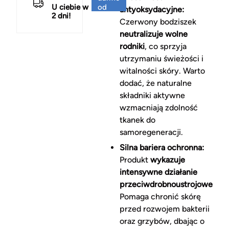
U ciebie w
od
antyoksydacyjne:
2 dni!
150 zł
Czerwony bodziszek
neutralizuje wolne
rodniki
, co sprzyja
utrzymaniu świeżości i
witalności skóry. Warto
dodać, że naturalne
składniki aktywne
wzmacniają zdolność
tkanek do
samoregeneracji.
Silna bariera ochronna:
Produkt
wykazuje
intensywne działanie
przeciwdrobnoustrojowe
.
Pomaga chronić skórę
przed rozwojem bakterii
oraz grzybów, dbając o