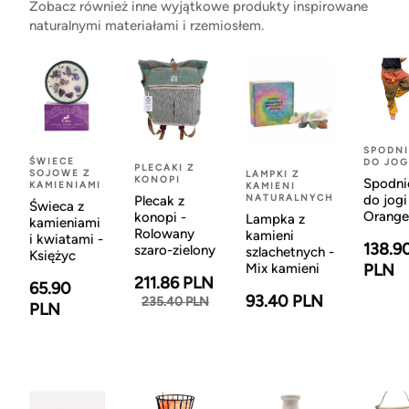
Zobacz również inne wyjątkowe produkty inspirowane
naturalnymi materiałami i rzemiosłem.
SPODNI
ŚWIECE
DO JOG
PLECAKI Z
SOJOWE Z
LAMPKI Z
KONOPI
Spodni
KAMIENIAMI
KAMIENI
NATURALNYCH
do jogi
Plecak z
Świeca z
Orange
konopi -
Lampka z
kamieniami
Rolowany
kamieni
i kwiatami -
138.9
szaro-zielony
szlachetnych -
Księżyc
Mix kamieni
PLN
211.86 PLN
65.90
93.40 PLN
235.40 PLN
PLN