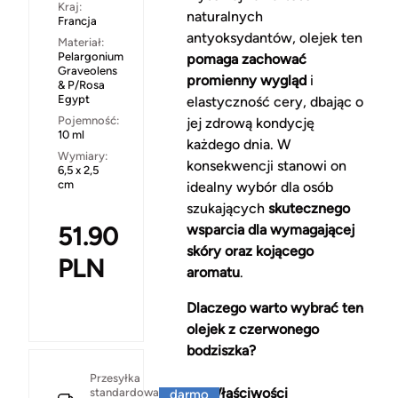
Kraj:
naturalnych
Francja
antyoksydantów, olejek ten
Materiał:
Pelargonium
pomaga zachować
Graveolens
promienny wygląd
i
& P/Rosa
Egypt
elastyczność cery, dbając o
Pojemność:
jej zdrową kondycję
10 ml
każdego dnia. W
Wymiary:
konsekwencji stanowi on
6,5 x 2,5
cm
idealny wybór dla osób
szukających
skutecznego
51.90
wsparcia dla wymagającej
skóry oraz kojącego
PLN
aromatu
.
Dlaczego warto wybrać ten
olejek z czerwonego
bodziszka?
Za
Przesyłka
Właściwości
standardowa
darmo