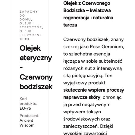
Olejek z Czerwonego
Bodziszka – kwiatowa
ZAPACHY
DO
regeneracja i naturalna
DOMU
,
OLEJKI
tarcza
ETERYCZNE
,
OLEJKI
ETERYCZNE
Czerwony bodziszek, znany
10 ML
Olejek
szerzej jako Rose Geranium,
to szlachetna esencja
eteryczny
łącząca w sobie subtelność
-
różanych nut z intensywną
Czerwony
siłą pielęgnacyjną. Ten
wyjątkowy produkt
bodziszek
skutecznie wspiera procesy
naprawcze skóry
, chroniąc
Kod
produktu:
ją przed negatywnym
EO-75
wpływem toksyn
Producent:
środowiskowych oraz
Ancient
Wisdom
zanieczyszczeń. Dzięki
wysokiej zawartości