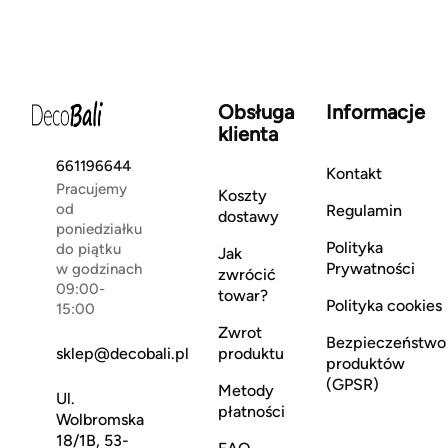
Obsługa
Informacje
klienta
661196644
Kontakt
Pracujemy
Koszty
od
Regulamin
dostawy
poniedziałku
Polityka
do piątku
Jak
Prywatności
w godzinach
zwrócić
09:00-
towar?
Polityka cookies
15:00
Zwrot
Bezpieczeństwo
sklep@decobali.pl
produktu
produktów
(GPSR)
Metody
Ul.
płatności
Wolbromska
18/1B, 53-