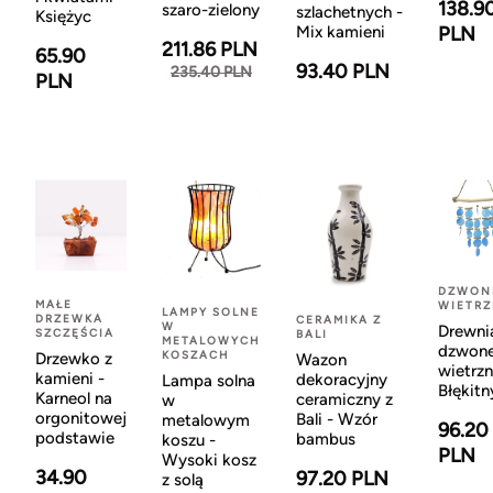
138.9
szaro-zielony
szlachetnych -
Księżyc
Mix kamieni
PLN
211.86 PLN
65.90
93.40 PLN
235.40 PLN
PLN
DZWON
MAŁE
WIETR
LAMPY SOLNE
DRZEWKA
CERAMIKA Z
W
Drewni
SZCZĘŚCIA
BALI
METALOWYCH
dzwon
KOSZACH
Drzewko z
Wazon
wietrzn
kamieni -
dekoracyjny
Lampa solna
Błękitn
Karneol na
ceramiczny z
w
orgonitowej
Bali - Wzór
metalowym
96.20
podstawie
bambus
koszu -
PLN
Wysoki kosz
34.90
97.20 PLN
z solą