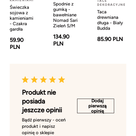
KAMIENIAMI
TACE
Spodnie z
DEKORACYJNE
Świeczka
gumką -
Taca
sojowa z
bawełniane
drewniana
kamieniami
Nomad Sari
długa - Biały
- Czakra
Zieleń S/M
Budda
gardła
134.90
85.90 PLN
59.90
PLN
PLN
Produkt nie
posiada
Dodaj
pierwszą
jeszcze opinii
opinię
Bądź pierwszy - oceń
produkt i napisz
opinię o sklepie