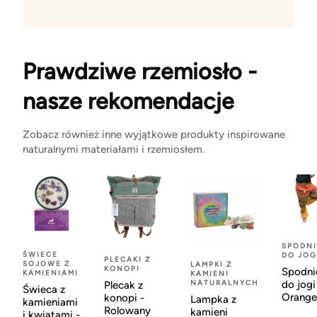
Prawdziwe rzemiosło -
nasze rekomendacje
Zobacz również inne wyjątkowe produkty inspirowane
naturalnymi materiałami i rzemiosłem.
SPODNI
ŚWIECE
DO JOG
PLECAKI Z
SOJOWE Z
LAMPKI Z
KONOPI
Spodni
KAMIENIAMI
KAMIENI
NATURALNYCH
do jogi
Plecak z
Świeca z
Orange
konopi -
Lampka z
kamieniami
Rolowany
kamieni
i kwiatami -