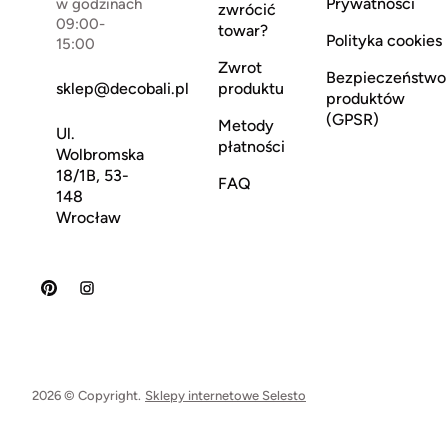
Prywatności
w godzinach
zwrócić
09:00-
towar?
Polityka cookies
15:00
Zwrot
Bezpieczeństwo
sklep@decobali.pl
produktu
produktów
(GPSR)
Metody
Ul.
płatności
Wolbromska
18/1B, 53-
FAQ
148
Wrocław
2026 © Copyright.
Sklepy internetowe Selesto