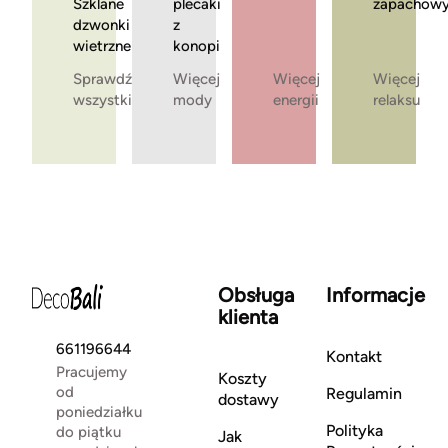
Szklane
plecaki
zapachow
dzwonki
z
wietrzne
konopi
Sprawdź
Więcej
Więcej
Więcej
wszystkie
mody
energii
relaksu
Obsługa
Informacje
klienta
661196644
Kontakt
Pracujemy
Koszty
od
Regulamin
dostawy
poniedziałku
Polityka
do piątku
Jak