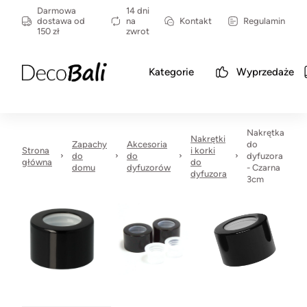
Darmowa
14 dni
dostawa od
na
Kontakt
Regulamin
150 zł
zwrot
Kategorie
Wyprzedaże
Nakrętka
Nakrętki
Zapachy
Akcesoria
do
Strona
i korki
do
do
dyfuzora
główna
do
domu
dyfuzorów
- Czarna
dyfuzora
3cm