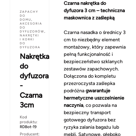
Czarna nakrętka do
dyfuzora 3 cm – techniczna
ZAPACHY
DO
maskownica z zaślepką
DOMU
,
AKCESORIA
DO
DYFUZORÓW
,
Czarna nasadka o średnicy 3
NAKRĘTKI
cm to niezbędny element
I KORKI
DO
montażowy, który zapewnia
DYFUZORA
pełną funkcjonalność i
Nakrętka
bezpieczeństwo szklanych
do
zestawów zapachowych.
dyfuzora
Dołączona do kompletu
przezroczysta zaślepka
-
podróżna
gwarantuje
Czarna
hermetyczne uszczelnienie
3cm
naczynia
, co pozwala na
bezpieczny transport
Kod
gotowego dyfuzora bez
produktu:
ryzyka zalania bagażu lub
RDBot-19
mebli. Satynowe, głęboko
Producent: