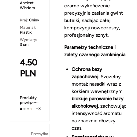
Ancient
czarne wykończenie
Wisdom
precyzyjnie zasłania gwint
butelki, nadając całej
Kraj:
Chiny
kompozycji nowoczesny,
Materiał:
Plastik
profesjonalny sznyt.
Wymiary:
3 cm
Parametry techniczne i
zalety czarnego zamknięcia
4.50
Ochrona bazy
PLN
zapachowej:
Szczelny
montaż nasadki wraz z
korkiem wewnętrznym
Produkty
blokuje parowanie bazy
powiązane
alkoholowej
, zachowując
+3
intensywność aromatu
na znacznie dłuższy
czas.
Za
Przesyłka