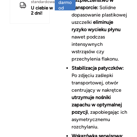
Bezpieczeństwo w
standardowa
darmo
transporcie:
Solidne
U ciebie w
od
2 dni!
150 zł
dopasowanie plastikowej
uszczelki
eliminuje
ryzyko wycieku płynu
nawet podczas
intensywnych
wstrząsów czy
przechylenia flakonu.
Stabilizacja patyczków:
Po zdjęciu zaślepki
transportowej, otwór
centrujący w nakrętce
utrzymuje nośniki
zapachu w optymalnej
pozycji
, zapobiegając ich
asymetrycznemu
rozchylaniu.
Wskazówka serwisowa: