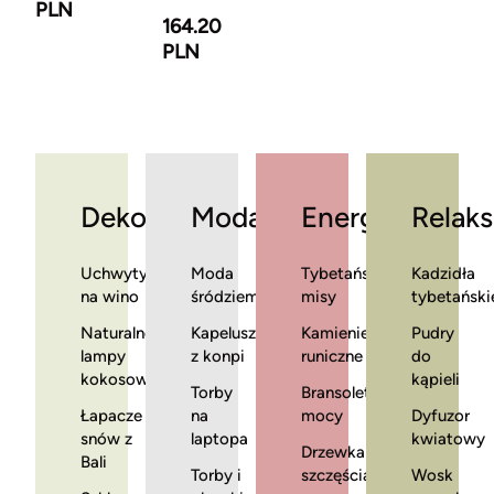
PLN
164.20
PLN
Dekoracje
Moda
Energia
Relaks
Uchwyty
Moda
Tybetańskie
Kadzidła
na wino
śródziemnomorska
misy
tybetański
Naturalne
Kapelusze
Kamienie
Pudry
lampy
z konpi
runiczne
do
kokosowe
kąpieli
Torby
Bransoletki
Łapacze
na
mocy
Dyfuzor
snów z
laptopa
kwiatowy
Drzewka
Bali
Torby i
szczęścia
Wosk