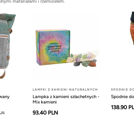
lnymi materiałami i rzemiosłem.
LAMPKI Z KAMIENI NATURALNYCH
SPODNIE D
owany
Lampka z kamieni szlachetnych -
Spodnie do
Mix kamieni
138.90 P
93.40 PLN
PLN