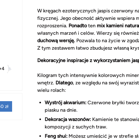
W kręgach ezoterycznych jaspis czerwony na
fizycznej. Jego obecność aktywnie wspiera 
rozproszenia.
Ponadto
ten
mix kamieni natur
własnych marzeń i celów. Wierzy się również
duchową wersję.
Pozwala to na życie w zgodz
Z tym zestawem łatwo zbudujesz własną krys
Dekoracyjne inspiracje z wykorzystaniem jas
+4
Kilogram tych intensywnie kolorowych mine
wnętrz.
Dlatego
, ze względu na swój wyrazist
wielu rolach:
Wystrój akwarium:
Czerwone bryłki tworzą 
0 zł
piasku na dnie.
Dekoracja wazonów:
Kamienie te stanowią
kompozycji z suchych traw.
Feng shui:
Możesz umieścić je w strefie s