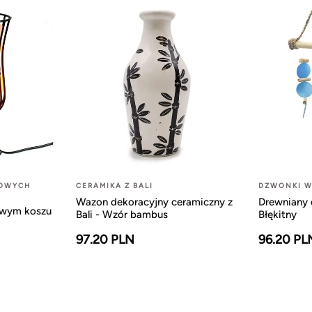
LOWYCH
CERAMIKA Z BALI
DZWONKI W
Wazon dekoracyjny ceramiczny z
Drewniany 
owym koszu
Bali - Wzór bambus
Błękitny
97.20 PLN
96.20 PL