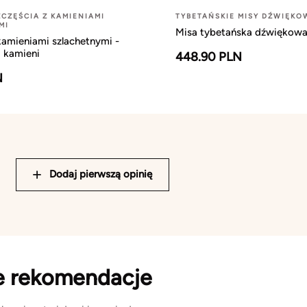
CZĘŚCIA Z KAMIENIAMI
TYBETAŃSKIE MISY DŹWIĘKO
MI
Misa tybetańska dźwiękowa
amieniami szlachetnymi -
0 kamieni
448.90 PLN
N
Dodaj pierwszą opinię
e rekomendacje