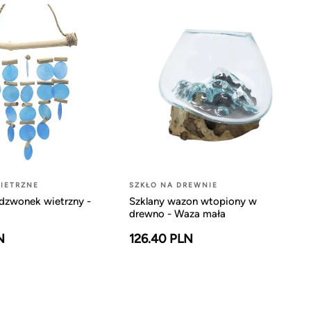
IETRZNE
SZKŁO NA DREWNIE
dzwonek wietrzny -
Szklany wazon wtopiony w
drewno - Waza mała
N
126.40 PLN