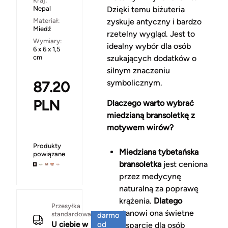
Kraj:
Nepal
Dzięki temu biżuteria
Materiał:
zyskuje antyczny i bardzo
Miedź
rzetelny wygląd. Jest to
Wymiary:
idealny wybór dla osób
6 x 6 x 1,5
cm
szukających dodatków o
silnym znaczeniu
symbolicznym.
87.20
PLN
Dlaczego warto wybrać
miedzianą bransoletkę z
motywem wirów?
Produkty
Miedziana tybetańska
powiązane
bransoletka
jest ceniona
przez medycynę
naturalną za poprawę
krążenia.
Dlatego
Za
Przesyłka
stanowi ona świetne
standardowa
darmo
U ciebie w
od
wsparcie dla osób