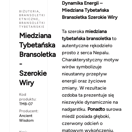
Dynamika Energii –
Miedziana Tybetańska
BIŻUTERIA
,
BRANSOLETKI
Bransoletka Szerokie Wiry
ETNICZNE
,
BRANSOLETKI
TYBETAŃSKIE
Ta szeroka
miedziana
Miedziana
tybetańska bransoletka
to
Tybetańska
autentyczne rękodzieło
prosto z serca Nepalu.
Bransoletka
Charakterystyczny motyw
-
wirów symbolizuje
Szerokie
nieustanny przepływ
energii oraz życiowe
Wiry
zmiany. W rezultacie
Kod
ozdoba ta prezentuje się
produktu:
niezwykle dynamicznie na
TMB-07
nadgarstku.
Ponadto
surowa
Producent:
Ancient
miedź posiada głęboki,
Wisdom
czerwony odcień o
matowym wykończeniu.