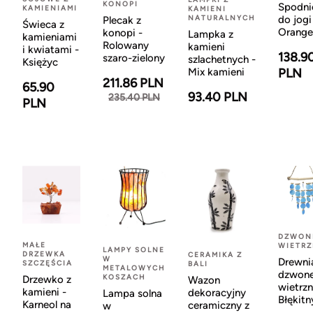
KONOPI
Spodni
KAMIENIAMI
KAMIENI
NATURALNYCH
do jogi
Plecak z
Świeca z
Orange
konopi -
Lampka z
kamieniami
Rolowany
kamieni
i kwiatami -
138.9
szaro-zielony
szlachetnych -
Księżyc
Mix kamieni
PLN
211.86 PLN
65.90
93.40 PLN
235.40 PLN
PLN
DZWON
MAŁE
WIETR
LAMPY SOLNE
DRZEWKA
CERAMIKA Z
W
Drewni
SZCZĘŚCIA
BALI
METALOWYCH
dzwon
KOSZACH
Drzewko z
Wazon
wietrzn
kamieni -
dekoracyjny
Lampa solna
Błękitn
Karneol na
ceramiczny z
w