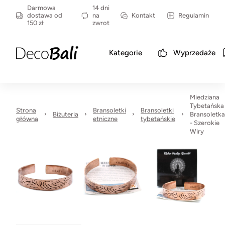
Darmowa
14 dni
dostawa od
na
Kontakt
Regulamin
150 zł
zwrot
Kategorie
Wyprzedaże
Miedziana
Tybetańska
Strona
Bransoletki
Bransoletki
Biżuteria
Bransoletka
główna
etniczne
tybetańskie
- Szerokie
Wiry