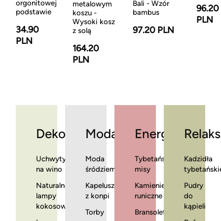
orgonitowej
Bali - Wzór
metalowym
96.20
podstawie
bambus
koszu -
PLN
Wysoki kosz
34.90
97.20 PLN
z solą
PLN
164.20
PLN
Dekoracje
Moda
Energia
Relaks
Uchwyty
Moda
Tybetańskie
Kadzidła
na wino
śródziemnomorska
misy
tybetański
Naturalne
Kapelusze
Kamienie
Pudry
lampy
z konpi
runiczne
do
kokosowe
kąpieli
Torby
Bransoletki