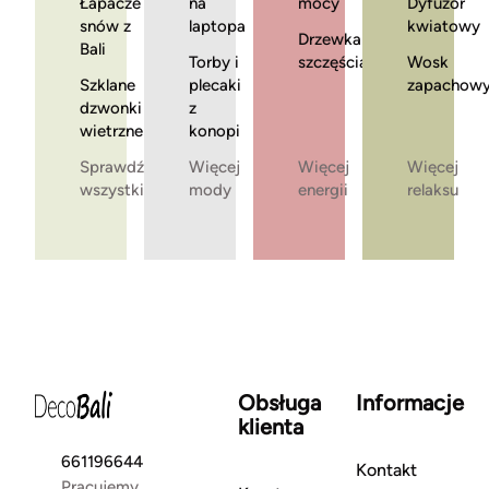
Łapacze
na
mocy
Dyfuzor
snów z
laptopa
kwiatowy
Drzewka
Bali
Torby i
szczęścia
Wosk
Szklane
plecaki
zapachow
dzwonki
z
wietrzne
konopi
Sprawdź
Więcej
Więcej
Więcej
wszystkie
mody
energii
relaksu
Obsługa
Informacje
klienta
661196644
Kontakt
Pracujemy