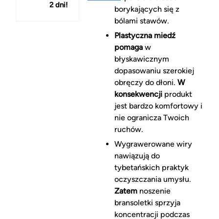
2 dni!
150 zł
borykających się z
bólami stawów.
Plastyczna miedź
pomaga
w
błyskawicznym
dopasowaniu szerokiej
obręczy do dłoni.
W
konsekwencji
produkt
jest bardzo komfortowy i
nie ogranicza Twoich
ruchów.
Wygrawerowane wiry
nawiązują do
tybetańskich praktyk
oczyszczania umysłu.
Zatem
noszenie
bransoletki sprzyja
koncentracji podczas