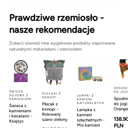
Prawdziwe rzemiosło -
nasze rekomendacje
Zobacz również inne wyjątkowe produkty inspirowane
naturalnymi materiałami i rzemiosłem.
SPODNI
ŚWIECE
DO JOG
PLECAKI Z
SOJOWE Z
LAMPKI Z
KONOPI
Spodni
KAMIENIAMI
KAMIENI
NATURALNYCH
do jogi
Plecak z
Świeca z
Orange
konopi -
Lampka z
kamieniami
Rolowany
kamieni
i kwiatami -
138.9
szaro-zielony
szlachetnych -
Księżyc
Mix kamieni
PLN