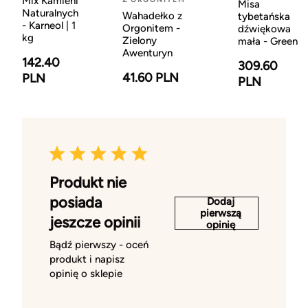
Mix Kamieni
Misa
Naturalnych
Wahadełko z
tybetańska
- Karneol | 1
Orgonitem -
dźwiękowa
kg
Zielony
mała - Green
Awenturyn
142.40
309.60
41.60 PLN
PLN
PLN
Produkt nie
posiada
Dodaj
pierwszą
jeszcze opinii
opinię
Bądź pierwszy - oceń
produkt i napisz
opinię o sklepie