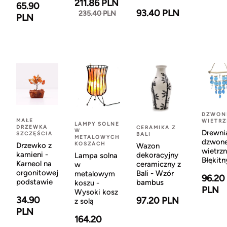
211.86 PLN
65.90
93.40 PLN
235.40 PLN
PLN
DZWON
MAŁE
WIETR
LAMPY SOLNE
DRZEWKA
CERAMIKA Z
W
Drewni
SZCZĘŚCIA
BALI
METALOWYCH
dzwon
KOSZACH
Drzewko z
Wazon
wietrzn
kamieni -
dekoracyjny
Lampa solna
Błękitn
Karneol na
ceramiczny z
w
orgonitowej
Bali - Wzór
metalowym
96.20
podstawie
bambus
koszu -
PLN
Wysoki kosz
34.90
97.20 PLN
z solą
PLN
164.20