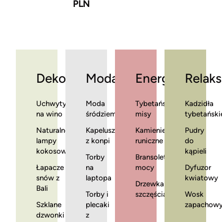
PLN
Dekoracje
Moda
Energia
Relaks
Uchwyty
Moda
Tybetańskie
Kadzidła
na wino
śródziemnomorska
misy
tybetański
Naturalne
Kapelusze
Kamienie
Pudry
lampy
z konpi
runiczne
do
kokosowe
kąpieli
Torby
Bransoletki
Łapacze
na
mocy
Dyfuzor
snów z
laptopa
kwiatowy
Drzewka
Bali
Torby i
szczęścia
Wosk
Szklane
plecaki
zapachow
dzwonki
z