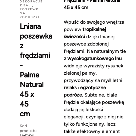
Frędzlami - Palma Natural
DEKORACJE
Z BALI
,
45 x 45 cm
POSZEWKI
NA
PODUSZKI
Wpuść do swojego wnętrza
Lniana
powiew
tropikalnej
poszewka
świeżości
dzięki lnianej
poszewce zdobionej
z
frędzlami. Na naturalnym tle
frędzlami
z wysokogatunkowego lnu
-
widnieje wyrazisty rysunek
zielonej palmy,
Palma
przywodzący na myśl letni
Natural
relaks
i
egzotyczne
45 x
podróże.
Subtelne, białe
frędzle okalające poszewkę
45
dodają jej lekkości i
cm
elegancji, czyniąc z niej nie
tylko funkcjonalny, lecz
Kod
produktu:
także efektowny element
LinC-04