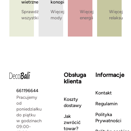
wietrzne
konopi
Sprawdź
Więcej
Więcej
Więcej
wszystkie
mody
energii
relaksu
Obsługa
Informacje
klienta
661196644
Kontakt
Pracujemy
Koszty
od
Regulamin
dostawy
poniedziałku
Polityka
do piątku
Jak
Prywatności
w godzinach
zwrócić
09:00-
towar?