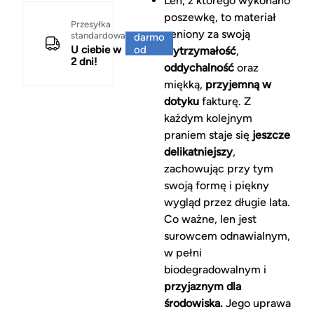
Len, z którego wykonano
poszewkę, to materiał
Za
Przesyłka
ceniony za swoją
standardowa
darmo
U ciebie w
od
wytrzymałość
,
2 dni!
150 zł
oddychalność
oraz
miękką,
przyjemną w
dotyku
fakturę. Z
każdym kolejnym
praniem staje się
jeszcze
delikatniejszy
,
zachowując przy tym
swoją formę i piękny
wygląd przez długie lata.
Co ważne, len jest
surowcem odnawialnym,
w pełni
biodegradowalnym i
przyjaznym dla
środowiska.
Jego uprawa