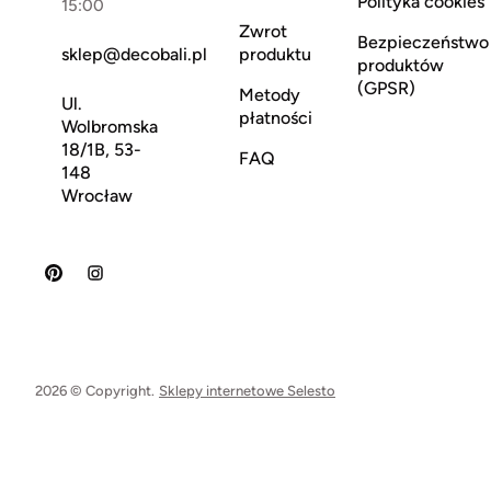
Polityka cookies
15:00
Zwrot
Bezpieczeństwo
sklep@decobali.pl
produktu
produktów
(GPSR)
Metody
Ul.
płatności
Wolbromska
18/1B, 53-
FAQ
148
Wrocław
2026 © Copyright.
Sklepy internetowe Selesto