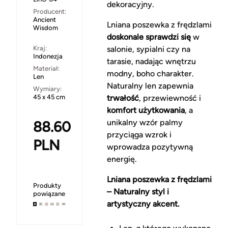
dekoracyjny.
Producent:
Ancient
Lniana poszewka z frędzlami
Wisdom
doskonale sprawdzi się
w
Kraj:
salonie, sypialni czy na
Indonezja
tarasie, nadając wnętrzu
Materiał:
modny, boho charakter.
Len
Naturalny len zapewnia
Wymiary:
45 x 45 cm
trwałość
, przewiewność i
komfort użytkowania
, a
unikalny wzór palmy
88.60
przyciąga wzrok i
PLN
wprowadza pozytywną
energię.
Lniana poszewka z frędzlami
Produkty
– Naturalny styl i
powiązane
artystyczny akcent.