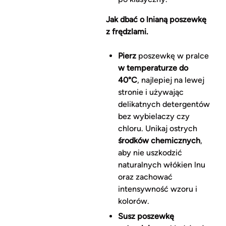
Jak dbać o lnianą poszewkę
z frędzlami.
Pierz
poszewkę w pralce
w temperaturze do
40°C
, najlepiej na lewej
stronie i używając
delikatnych detergentów
bez wybielaczy czy
chloru. Unikaj ostrych
środków chemicznych
,
aby nie uszkodzić
naturalnych włókien lnu
oraz zachować
intensywność wzoru i
kolorów.
Susz poszewkę