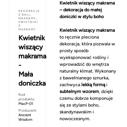
Kwietnik wiszący makrama
– dekoracja do małej
DEKORACJE
Z BALI
,
doniczki w stylu boho
MAKRAMY
,
KWIETNIKI
Z
MAKRAMY
Kwietnik wiszący makrama
Kwietnik
to ręcznie pleciona
dekoracja, która pozwala w
wiszący
prosty sposób
makrama
wyeksponować rośliny i
-
wprowadzić do wnętrza
naturalny klimat. Wykonany
Mała
z bawełnianego sznurka,
doniczka
zachwyca
lekką formą
i
subtelnym wzorem
, dzięki
Kod
czemu dobrze komponuje
produktu:
MacP-01
się ze stylami boho,
Producent:
skandynawskim i
Ancient
nowoczesnym.
Wisdom