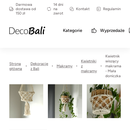
Darmowa
14 dni
dostawa od
na
Kontakt
Regulamin
150 zł
zwrot
Kategorie
Wyprzedaże
Kwietnik
Kwietniki
wiszący
Strona
Dekoracje
Makramy
z
makrama
główna
z Bali
makramy
- Mała
doniczka