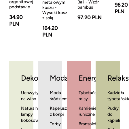
orgonitowej
Bali - Wzór
metalowym
96.20
podstawie
bambus
koszu -
PLN
Wysoki kosz
34.90
97.20 PLN
z solą
PLN
164.20
PLN
Dekoracje
Moda
Energia
Relaks
Uchwyty
Moda
Tybetańskie
Kadzidła
na wino
śródziemnomorska
misy
tybetański
Naturalne
Kapelusze
Kamienie
Pudry
lampy
z konpi
runiczne
do
kokosowe
kąpieli
Torby
Bransoletki