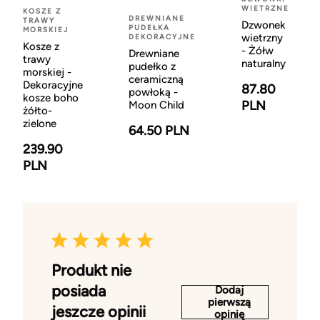
WIETRZNE
KOSZE Z
DREWNIANE
TRAWY
Dzwonek
PUDEŁKA
MORSKIEJ
wietrzny
DEKORACYJNE
Kosze z
- Żółw
Drewniane
trawy
naturalny
pudełko z
morskiej -
ceramiczną
Dekoracyjne
87.80
powłoką -
kosze boho
PLN
Moon Child
żółto-
zielone
64.50 PLN
239.90
PLN
Produkt nie
posiada
Dodaj
pierwszą
jeszcze opinii
opinię