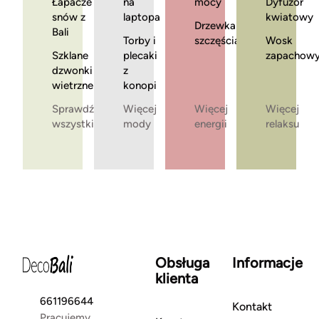
Łapacze
na
mocy
Dyfuzor
snów z
laptopa
kwiatowy
Drzewka
Bali
Torby i
szczęścia
Wosk
Szklane
plecaki
zapachow
dzwonki
z
wietrzne
konopi
Sprawdź
Więcej
Więcej
Więcej
wszystkie
mody
energii
relaksu
Obsługa
Informacje
klienta
661196644
Kontakt
Pracujemy