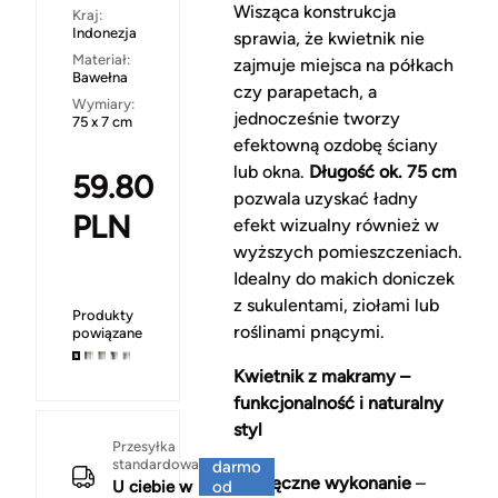
Wisząca konstrukcja
Kraj:
Indonezja
sprawia, że kwietnik nie
Materiał:
zajmuje miejsca na półkach
Bawełna
czy parapetach, a
Wymiary:
jednocześnie tworzy
75 x 7 cm
efektowną ozdobę ściany
lub okna.
Długość ok. 75 cm
59.80
pozwala uzyskać ładny
PLN
efekt wizualny również w
wyższych pomieszczeniach.
Idealny do makich doniczek
z sukulentami, ziołami lub
Produkty
roślinami pnącymi.
powiązane
Kwietnik z makramy –
funkcjonalność i naturalny
styl
Za
Przesyłka
standardowa
darmo
Ręczne wykonanie
–
U ciebie w
od