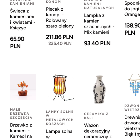
KONOPI
Spodni
KAMIENIAMI
KAMIENI
NATURALNYCH
do jogi
Plecak z
Świeca z
Orange
konopi -
Lampka z
kamieniami
Rolowany
kamieni
i kwiatami -
138.9
szaro-zielony
szlachetnych -
Księżyc
Mix kamieni
PLN
211.86 PLN
65.90
93.40 PLN
235.40 PLN
PLN
DZWON
MAŁE
WIETR
LAMPY SOLNE
DRZEWKA
CERAMIKA Z
W
Drewni
SZCZĘŚCIA
BALI
METALOWYCH
dzwon
KOSZACH
Drzewko z
Wazon
wietrzn
kamieni -
dekoracyjny
Lampa solna
Błękitn
Karneol na
ceramiczny z
w